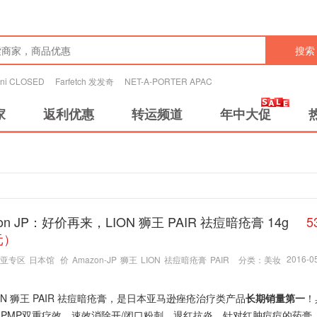
搜索
tini CLOSED
Farfetch 发发奇
NET-A-PORTER APAC
家
返利优惠
转运频道
年中大促
on JP：好价再来，LION 狮王 PAIR 祛痘暗疮膏 14g
5
元）
2016-05
亚专区
日本馆
价
Amazon-JP
狮王
LION
祛痘暗疮膏
PAIR
分类：
美妆
ON 狮王 PAIR 祛痘暗疮膏，是日本亚马逊痤疮治疗类产品
长期销量第一
！
 + IPMP双重疗效，速效消除开/闭口粉刺、退红抗炎，针对红肿痘痘的药