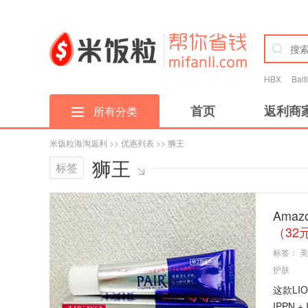
HBX
Bal
首页
返利商
所有分类
米饭粒海淘返利
>>
优惠列表
>> 狮王
狮王
标签
Amaz
（32
标签：
美
护肤
这款LI
IPPN