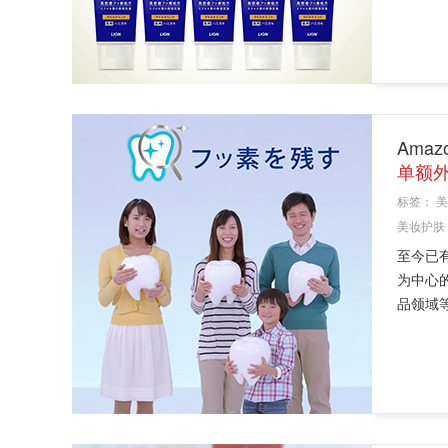
Ama
单额外
标签：
美
美妆护肤
至今已
为中心
品领域