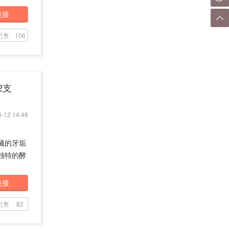
链接
已售
106
2支
-12 14:48
藏的牙垢
独特的酵
链接
已售
82