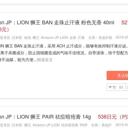
on JP：LION 狮王 BAN 走珠止汗液 粉色无香 40ml
5
0元）
2016-05
亚专区
日本馆
粉色
狮王
Amazon-JP-LION
走珠
汗液
分类：
美妆护肤
ION 狮王 BAN 走珠止汗液，采用 ACH 止汗成分，能够有效抑制汗液分
P 银离子杀菌成分，防止因细菌造成的气味不佳情况。自带滚珠，快干型配
不油腻，较为方便...
阅读全文
直达
赞
83
on JP：LION 狮王 PAIR 祛痘暗疮膏 14g
538日元（约
2016-04
亚专区
日本馆
狮王
Amazon-JP-LION
祛痘暗疮膏
PAIR
分类：
美妆护