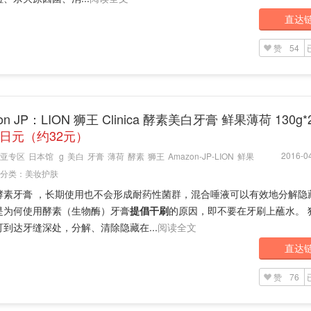
直达
赞
54
on JP：LION 狮王 Clinica 酵素美白牙膏 鲜果薄荷 130g*
0日元（约32元）
2016-04
亚专区
日本馆
g
美白
牙膏
薄荷
酵素
狮王
Amazon-JP-LION
鲜果
分类：
美妆护肤
酵素牙膏 ，长期使用也不会形成耐药性菌群，混合唾液可以有效地分解隐
是为何使用酵素（生物酶）牙膏
提倡干刷
的原因，即不要在牙刷上蘸水。 
到达牙缝深处，分解、清除隐藏在...
阅读全文
直达
赞
76