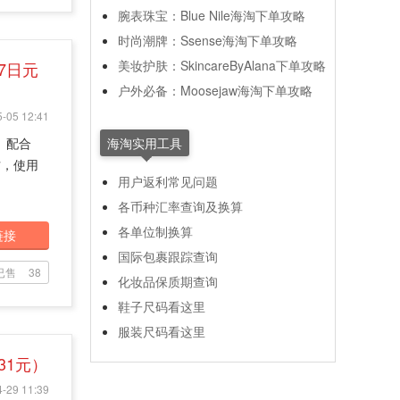
腕表珠宝：Blue Nile海淘下单攻略
时尚潮牌：Ssense海淘下单攻略
美妆护肤：SkincareByAlana下单攻略
27日元
户外必备：Moosejaw海淘下单攻略
-05 12:41
泌。配合
海淘实用工具
方，使用
用户返利常见问题
各币种汇率查询及换算
各单位制换算
链接
国际包裹跟踪查询
已售
38
化妆品保质期查询
鞋子尺码看这里
服装尺码看这里
31元）
-29 11:39