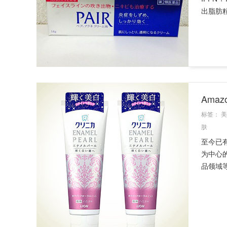
出脂肪粒
Ama
标签：
美
肤
至今已
为中心
品领域