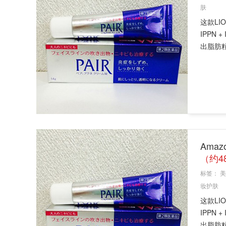
肤
这款LI
IPPN
出脂肪粒
Amaz
（约4
标签：
美
妆护肤
这款LI
IPPN
出脂肪粒