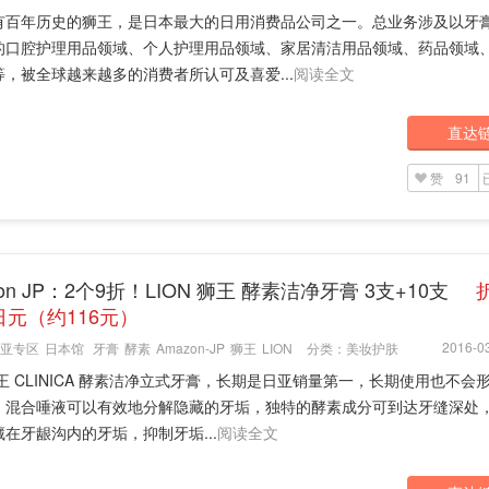
有百年历史的狮王，是日本最大的日用消费品公司之一。总业务涉及以牙
的口腔护理用品领域、个人护理用品领域、家居清洁用品领域、药品领域
等，被全球越来越多的消费者所认可及喜爱...
阅读全文
直达
赞
91
zon JP：2个9折！LION 狮王 酵素洁净牙膏 3支+10支
1日元（约116元）
2016-03
亚专区
日本馆
牙膏
酵素
Amazon-JP
狮王
LION
分类：
美妆护肤
王 CLINICA 酵素洁净立式牙膏，长期是日亚销量第一，长期使用也不会
，混合唾液可以有效地分解隐藏的牙垢，独特的酵素成分可到达牙缝深处
在牙龈沟内的牙垢，抑制牙垢...
阅读全文