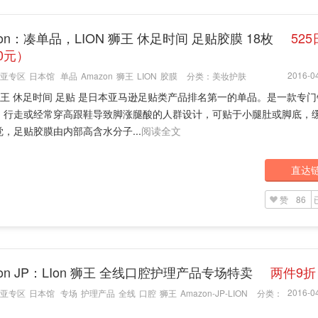
zon：凑单品，LION 狮王 休足时间 足贴胶膜 18枚
52
0元）
2016-04
亚专区
日本馆
单品
Amazon
狮王
LION
胶膜
分类：
美妆护肤
 狮王 休足时间 足贴 是日本亚马逊足贴类产品排名第一的单品。是一款专
、行走或经常穿高跟鞋导致脚涨腿酸的人群设计，可贴于小腿肚或脚底，
，足贴胶膜由内部高含水分子...
阅读全文
直达
赞
86
zon JP：LIon 狮王 全线口腔护理产品专场特卖
两件9折
2016-04
亚专区
日本馆
专场
护理产品
全线
口腔
狮王
Amazon-JP-LION
分类：