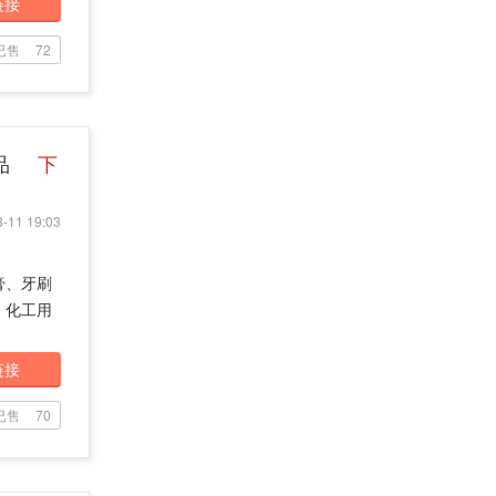
链接
已售
72
产品
下
-11 19:03
膏、牙刷
、化工用
链接
已售
70