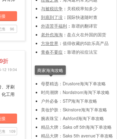
与被税抗争
：
关税税率知多少
链接
到底到了没
：
国际快递随时查
外语苦手福利
：
靠谱的翻译官
已售
96
老外也海淘
：
盘点火在外国的国货
方块世界
：
值得收藏的5款乐高产品
青春不要痘
：
靠谱的祛痘法宝
9折
-12 19:04
商家海淘攻略
母婴精选：Drustore海淘下单攻略
膏、牙刷
时尚潮牌：Nordstrom海淘下单攻略
、化工用
户外必备：STP海淘下单攻略
美妆护肤：Skinstore海淘下单攻略
链接
腕表珠宝：Ashford海淘下单攻略
精品大牌：Saks off 5th海淘下单攻略
已售
109
精品大牌：Saks 5th avenue下单攻略