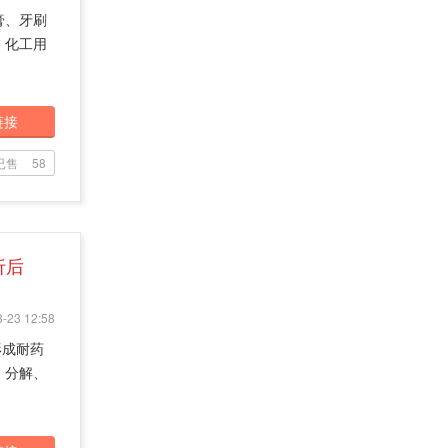
膏、牙刷
、化工用
链接
已售
58
折后
-23 12:58
形成耐药
，分解、