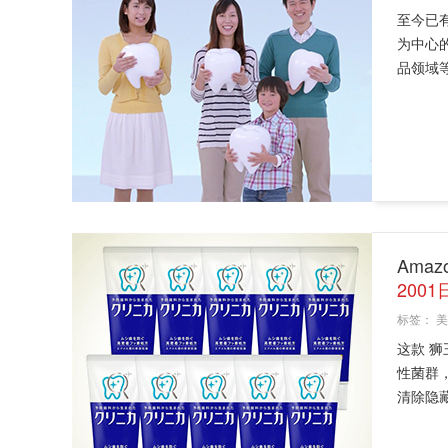
至今已
为中心
品领域
Ama
200
标签：
美
这款 狮
性菌群
清除隐藏