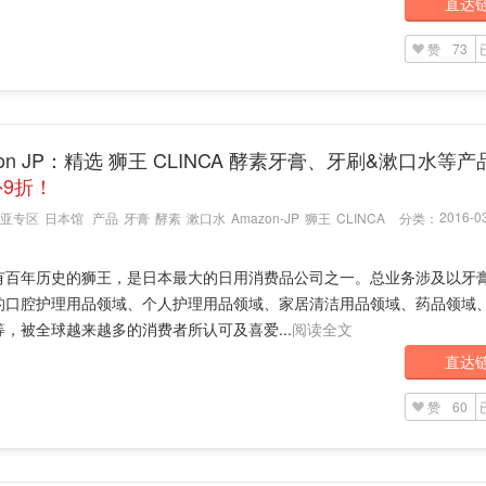
直达
赞
73
zon JP：精选 狮王 CLINCA 酵素牙膏、牙刷&漱口水等
9折！
2016-03
亚专区
日本馆
产品
牙膏
酵素
漱口水
Amazon-JP
狮王
CLINCA
分类：
有百年历史的狮王，是日本最大的日用消费品公司之一。总业务涉及以牙
的口腔护理用品领域、个人护理用品领域、家居清洁用品领域、药品领域
等，被全球越来越多的消费者所认可及喜爱...
阅读全文
直达
赞
60