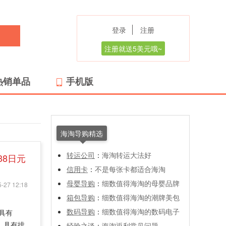
登录
注册
注册就送5美元哦~
热销单品
手机版
海淘导购精选
转运公司
：
海淘转运大法好
38日元
信用卡
：
不是每张卡都适合海淘
母婴导购
：
细数值得海淘的母婴品牌
-27 12:18
箱包导购
：
细数值得海淘的潮牌美包
数码导购
：
细数值得海淘的数码电子
具有
膏。具有排
经验之谈
：
海淘返利常见问题