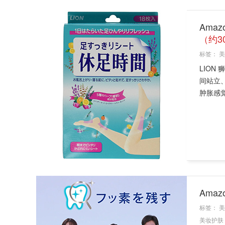
Ama
（约3
标签：
美
LION
间站立
肿胀感觉
Ama
标签：
美
美妆护肤