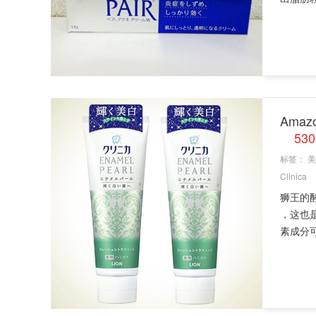
Amaz
53
标签：
美
Clinica
狮王的
，这也
素成分可