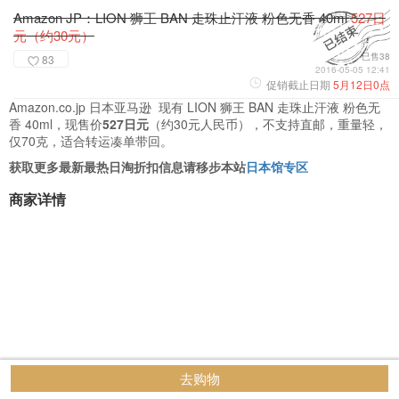
Amazon JP：LION 狮王 BAN 走珠止汗液 粉色无香 40ml
527日
元（约30元）
已售38
83
2016-05-05 12:41
促销截止日期
5月12日0点
Amazon.co.jp 日本亚马逊 现有 LION 狮王 BAN 走珠止汗液 粉色无
香 40ml，现售价
527日元
（约30元人民币），不支持直邮，重量轻，
仅70克，适合转运凑单带回。
获取更多最新最热日淘折扣信息请移步本站
日本馆专区
商家详情
去购物