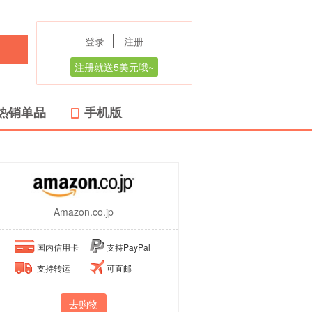
登录
注册
注册就送5美元哦~
热销单品
手机版
Amazon.co.jp
国内信用卡
支持PayPal
支持转运
可直邮
去购物