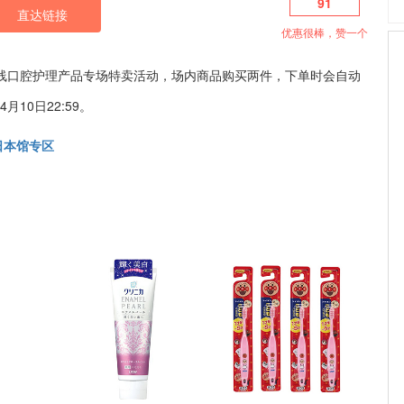
91
直达链接
优惠很棒，赞一个
n 狮王 全线口腔护理产品专场特卖活动，场内商品购买两件，下单时会自动
10日22:59。
日本馆专区