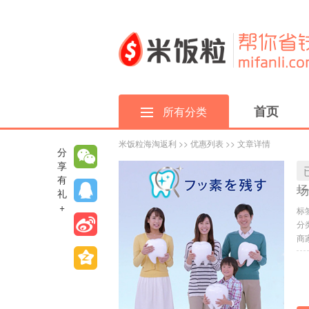
首页
所有分类
米饭粒海淘返利
>>
优惠列表
>> 文章详情
分
享
有
场
礼
+
标
分
商家