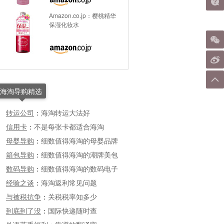
Amazon.co.jp：樱桃精华
保湿化妆水
海淘导购精选
转运公司
：
海淘转运大法好
信用卡
：
不是每张卡都适合海淘
母婴导购
：
细数值得海淘的母婴品牌
箱包导购
：
细数值得海淘的潮牌美包
数码导购
：
细数值得海淘的数码电子
经验之谈
：
海淘返利常见问题
与被税抗争
：
关税税率知多少
到底到了没
：
国际快递随时查