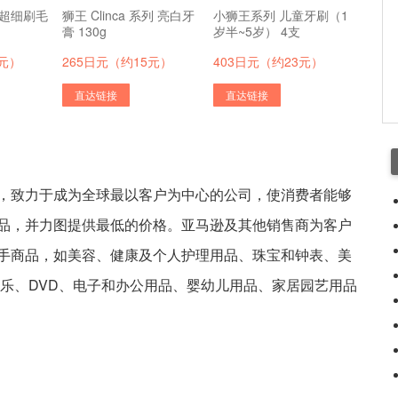
列 超细刷毛
狮王 Clinca 系列 亮白牙
小狮王系列 儿童牙刷（1
膏 130g
岁半~5岁） 4支
8元）
265日元（约15元）
403日元（约23元）
直达链接
直达链接
，致力于成为全球最以客户为中心的公司，使消费者能够
品，并力图提供最低的价格。亚马逊及其他销售商为客户
手商品，如美容、健康及个人护理用品、珠宝和钟表、美
音乐、DVD、电子和办公用品、婴幼儿用品、家居园艺用品