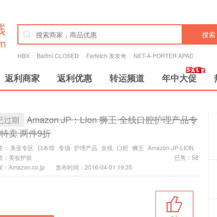
搜索
HBX
Baltini CLOSED
Farfetch 发发奇
NET-A-PORTER APAC
返利商家
返利优惠
转运频道
年中大促
Amazon JP：LIon 狮王 全线口腔护理产品专
已过期
特卖 两件9折
签：
美亚专区
日本馆
专场
护理产品
全线
口腔
狮王
Amazon-JP-LION
类：
美妆护肤
已售：58
：Amazon.co.jp
发布时间：2016-04-01 19:35