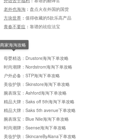
外语苦手福利
：
靠谱的翻译官
老外也海淘
：
盘点火在外国的国货
方块世界
：
值得收藏的5款乐高产品
青春不要痘
：
靠谱的祛痘法宝
商家海淘攻略
母婴精选：Drustore海淘下单攻略
时尚潮牌：Nordstrom海淘下单攻略
户外必备：STP海淘下单攻略
美妆护肤：Skinstore海淘下单攻略
腕表珠宝：Ashford海淘下单攻略
精品大牌：Saks off 5th海淘下单攻略
精品大牌：Saks 5th avenue下单攻略
腕表珠宝：Blue Nile海淘下单攻略
时尚潮牌：Ssense海淘下单攻略
美妆护肤：SkincareByAlana下单攻略