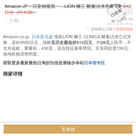
Amazon JP：日亚销量第一，LION 狮王 酵素洁净牙膏 3支
513
日元（约￥28）
已售152
92
2015-12-29 19:02
促销截止日期
1月23日0点
Amazon.co.jp
日本亚马逊
现有LION 狮王 CLINICA 酵素洁净立式牙
膏，原价9500日元，现降
至历史最低价513日元
，约
28元
人民币，不
支持直邮，重量轻，430克，适合转运凑单带回。京东同款需150元，
海淘价格优势明显。
获取更多最新最热日淘折扣信息请移步本站
日本馆专区
商家详情
去购物