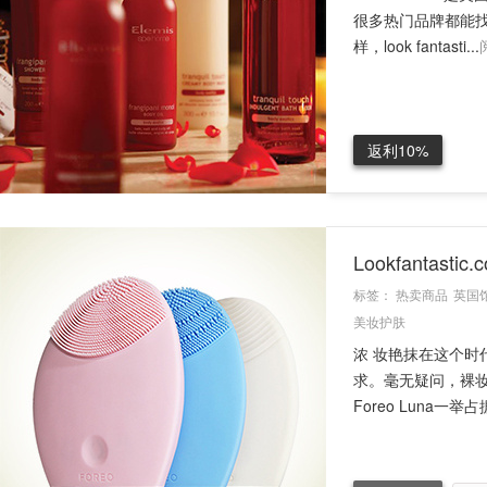
很多热门品牌都能
样，look fantasti...
返利10%
Lookfantas
标签：
热卖商品
英国
美妆护肤
浓 妆艳抹在这个
求。毫无疑问，裸
Foreo Luna一举