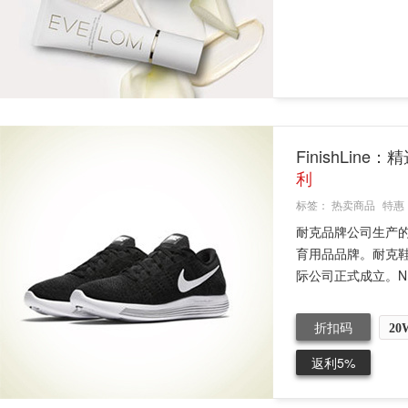
FinishLin
利
标签：
热卖商品
特惠
耐克品牌公司生产
育用品品牌。耐克鞋
际公司正式成立。NI
折扣码
20
返利5%