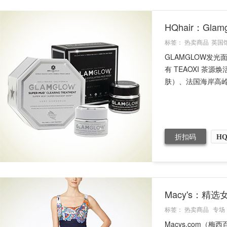
HQhair：Gl
标签：
热卖商品
英国
GLAMGLOW发
有 TEAOXI 
肤）、法国海岸高岭
折扣码
HQ
Macy's：精
标签：
热卖商品
专场
Macys.com（梅西