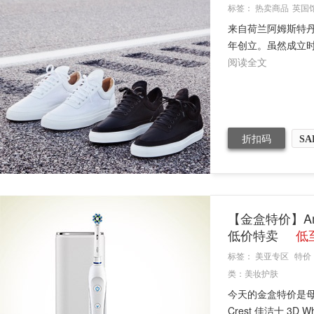
标签：
热卖商品
英国
来自荷兰阿姆斯特丹的优质鞋
年创立。虽然成立时
阅读全文
折扣码
SA
【金盒特价】A
低价特卖
低至
标签：
美亚专区
特价
类：
美妆护肤
今天的金盒特价是母亲
Crest 佳洁士 3D Whi