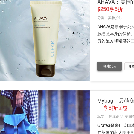
AHAVA：美
$250享5折
分类：
美妆护肤
AHAVA是原创于
肤细胞本身的保护、
良的配方和精湛的工
折扣码
JU
Mybag：最
享8折优惠
标签：
热卖商品
英国
Grafea是来自英
在英国的潮人圈里相