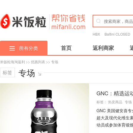
HBX
Baltini CLOSED
首页
返利商家
所有分类
米饭粒海淘返利
>>
优惠列表
>> 专场
专场
标签
GNC：精选运
标签：
热卖商品
专场
GNC 美国健安喜
超大及现代化维生
动员或参加体育锻炼