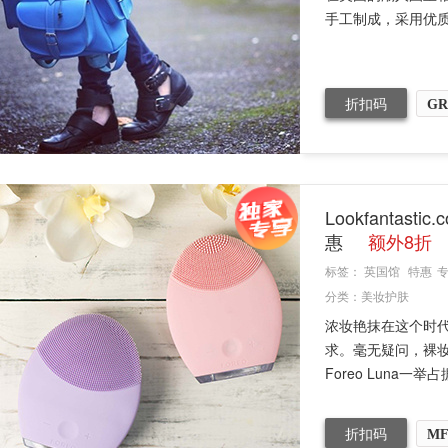
手工制成，采用优质的
折扣码
GR
Lookfantas
惠
额外8折
标签：
英国馆
特惠
分类：
美妆护肤
浓妆艳抹在这个时
求。毫无疑问，裸
Foreo Luna一举
折扣码
MF