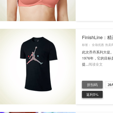
FinishLin
标签：
全场优惠
热卖
此次乔丹系列大促。Fini
1976年，它的目
提...
阅读全文
折扣码
20
返利5%