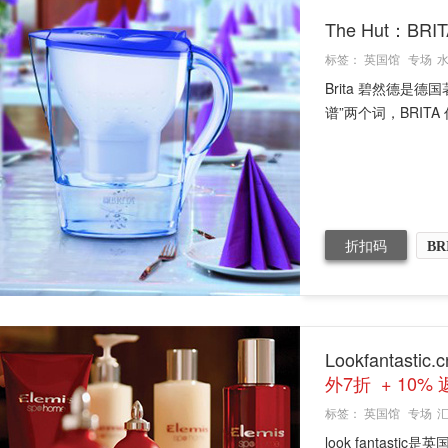
The Hut：B
标签：
英国馆
专场
Brita 碧然德是
谱”两个词，BRIT
折扣码
BR
Lookfanta
外7折 + 10%
标签：
英国馆
专场
look fanta