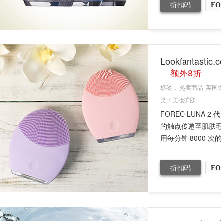
折扣码
FO
Lookfantast
额外8折
标签：
热卖商品
英国
类：
美妆护肤
FOREO LUNA
的触点传递至肌肤
用每分钟 8000 次的.
折扣码
FO