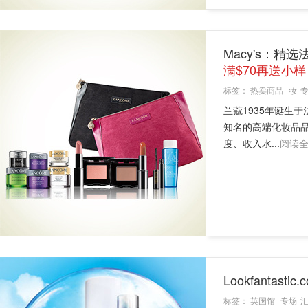
Macy's：精
满$70再送小样
标签：
热卖商品
妆
兰蔻1935年诞生于法
知名的高端化妆品
度、收入水...
阅读
Lookfanta
标签：
英国馆
专场