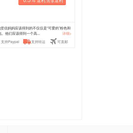
返利,去拿返利
年，她坚信妈妈应该得到的不仅仅是“可爱的”粉色和
。他们应该得到一个高...
详细>
支持Paypal
支持转运
可直邮