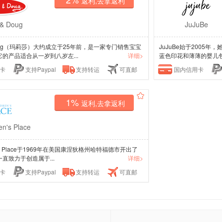
返利,去拿返利
 & Doug
JuJuBe
& Doug（玛莉莎）大约成立于25年前，是一家专门销售宝宝
JuJuBe始于2005
的产品适合从一岁到八岁左...
详细>
蓝色印花和薄薄的婴儿包
卡
支持Paypal
支持转运
可直邮
国内信用卡
1%
返利,去拿返利
en's Place
ren's Place于1969年在美国康涅狄格州哈特福德市开出了
直致力于创造属于...
详细>
卡
支持Paypal
支持转运
可直邮