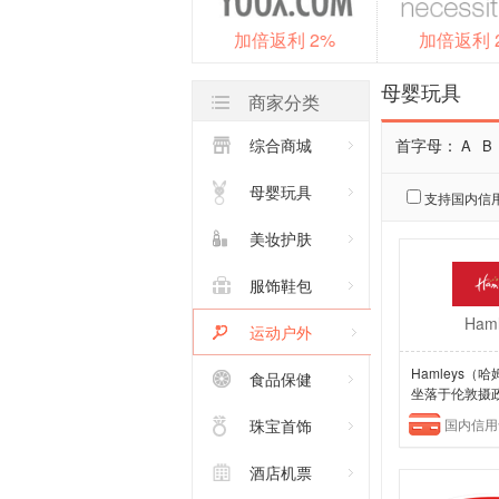
加倍返利 2%
加倍返利 
母婴玩具
商家分类
综合商城
首字母：
A
B
母婴玩具
支持国内信
美妆护肤
服饰鞋包
Haml
运动户外
Hamleys
食品保健
坐落于伦敦摄政
国内信用
珠宝首饰
酒店机票