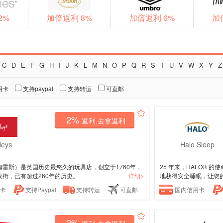
2%
加倍返利 8%
加倍返利 6%
加
C
D
E
F
G
H
I
J
K
L
M
N
O
P
Q
R
S
T
U
V
W
X
Y
Z
用卡
支持paypal
支持转运
可直邮
2%
返利,去拿返利
eys
Halo Sleep
（哈姆雷斯）是英国历史最悠久的玩具店，创立于1760年，
25 年来，HALO®
街，已有超过260年的历史。
详细>
地获得安全睡眠，让您的宝
卡
支持Paypal
支持转运
可直邮
国内信用卡
2%