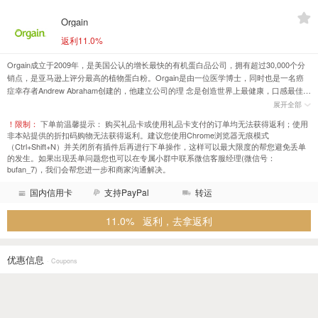
Orgain
返利11.0%
Orgain成立于2009年，是美国公认的增长最快的有机蛋白品公司，拥有超过30,000个分
销点，是亚马逊上评分最高的植物蛋白粉。Orgain是由一位医学博士，同时也是一名癌
症幸存者Andrew Abraham创建的，他建立公司的理 念是创造世界上最健康，口感最佳的
营养产品。Orgain作为营养品领域的行 业引领者，已经将自身建立为有机蛋白产品的黄
展开全部
金标准。它被美国顶级医疗 机构推荐，并且在美国拥有八项设施网络，以保证符合全球S
！限制：
下单前温馨提示： 购买礼品卡或使用礼品卡支付的订单均无法获得返利；使用
严苛的质量标准。
非本站提供的折扣码购物无法获得返利。建议您使用Chrome浏览器无痕模式
（Ctrl+Shift+N）并关闭所有插件后再进行下单操作，这样可以最大限度的帮您避免丢单
的发生。如果出现丢单问题您也可以在专属小群中联系微信客服经理(微信号：
bufan_7)，我们会帮您进一步和商家沟通解决。
国内信用卡
支持PayPal
转运
11.0% 返利，去拿返利
优惠信息
· Coupons