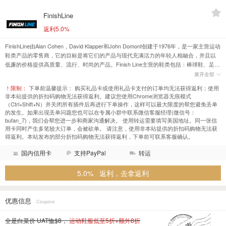
FinishLine
返利5.0%
FinishLine由Alan Cohen，David Klapper和John Domont创建于1976年，是一家主营运动
鞋类产品的零售商，它的目标是将它们的产品与现代充满活力的年轻人相融合，并且以
低廉的价格提供高质量、流行、时尚的产品。Finish Line主营的鞋类包括：棒球鞋、足球
鞋、跑鞋、休闲鞋、滑冰鞋等。销售的品牌包括：阿迪达斯、匡威、新百伦、耐克等。
展开全部
！限制：
下单前温馨提示： 购买礼品卡或使用礼品卡支付的订单均无法获得返利；使用
非本站提供的折扣码购物无法获得返利。建议您使用Chrome浏览器无痕模式
（Ctrl+Shift+N）并关闭所有插件后再进行下单操作，这样可以最大限度的帮您避免丢单
的发生。如果出现丢单问题您也可以在专属小群中联系微信客服经理(微信号：
bufan_7)，我们会帮您进一步和商家沟通解决。 使用转运需要填写美国地址。同一张信
用卡同时产生多笔较大订单，会被砍单。 请注意，使用非本站提供的折扣码购物无法获
得返利。本站发布的部分折扣码购物无法获得返利，下单前可联系客服确认。
国内信用卡
支持PayPal
转运
5.0% 返利，去拿返利
优惠信息
· Coupons
全是白菜价 UAT恤$8，
运动鞋服低至5折+额外8折