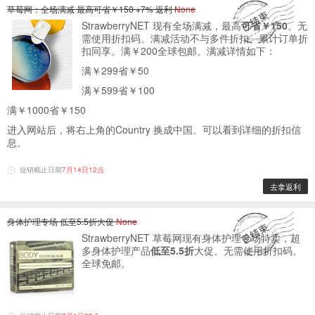
草莓网：全场满减 最高可省￥150 +7% 返利
None
StrawberryNET 现有全场满减，最高
可省￥150
。无
需使用折扣码。满减活动不与多件折扣、累计订单折
扣同享。满￥200全球包邮。满减详情如下：
满￥299省￥50
满￥599省￥100
满￥1000省￥150
进入网站后，将右上角的Country 换成中国。可以看到详细的折扣信
息。
促销截止日期
7月14日12点
去拿返利
身体护理专场 低至5.5折大促
None
StrawberryNET 草莓网现有身体护理专场特卖，超
多身体护理产品
低至5.5折
大促。无需使用折扣码。
全球免邮。