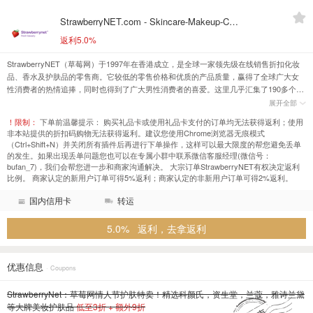
StrawberryNET.com - Skincare-Makeup-Cosmetics-Fragrance
返利5.0%
StrawberryNET（草莓网）于1997年在香港成立，是全球一家领先级在线销售折扣化妆
品、香水及护肤品的零售商。它较低的零售价格和优质的产品质量，赢得了全球广大女
性消费者的热情追捧，同时也得到了广大男性消费者的喜爱。这里几乎汇集了190多个国
家的所有国际知名品牌，拥有2700多个品牌的20000多种商品，其中包含很多知名的国际
展开全部
品牌，主要包括：Anna Sui、Aveda、Borghese、Biotherm、Britney Spears、Bvlgari、
！限制：
下单前温馨提示： 购买礼品卡或使用礼品卡支付的订单均无法获得返利；使用
Cellex C、Gucci、Kinerase等。
非本站提供的折扣码购物无法获得返利。建议您使用Chrome浏览器无痕模式
（Ctrl+Shift+N）并关闭所有插件后再进行下单操作，这样可以最大限度的帮您避免丢单
的发生。如果出现丢单问题您也可以在专属小群中联系微信客服经理(微信号：
bufan_7)，我们会帮您进一步和商家沟通解决。 大宗订单StrawberryNET有权决定返利
比例。 商家认定的新用户订单可得5%返利；商家认定的非新用户订单可得2%返利。
国内信用卡
转运
5.0% 返利，去拿返利
优惠信息
· Coupons
StrawberryNet：草莓网情人节护肤特卖！精选科颜氏，资生堂，兰蔻，雅诗兰黛
等大牌美妆护肤品
低至3折 + 额外9折