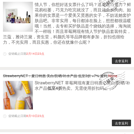
情人节，你想好送女票什么了吗？送花送巧克力？鲜
花易枯萎，巧克力吃完就没了，而且还会长肉肉。如
果你的女票是一个爱美又贤惠的女子，不妨送她套护
肤品吧。非常实用，每日都涂在脸上，想想都很温暖
哦！当然，去专柜买护肤品是个烧钱的选择，海淘就
不一样啦！而且草莓网现有情人节护肤品套装特卖，
兰蔻，雅诗兰黛，资生堂，科颜氏等等品牌都有参加，折扣也很给
力，不光实用，而且实惠，你还在犹豫什么呢？
促销截止日期
2月14日23点
去拿返利
StrawberryNET：夏日特惠 美白/防晒/补水产品 低至3折 +7% 返利
None
StrawberryNET 草莓网现有夏日特惠，美白/防晒/补
水产品
低至4折
热卖。无需使用折扣码。
促销截止日期
8月10日23点
去拿返利