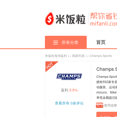
首页
所有分类
米饭粒海淘返利
>>
商家列表
>> Champs Sports
Champs S
Champs 
拥有552家专
动服装、运动装
返利
3.5%
mizuno、Nik
单笔金额超过$
查看所有
0
条评论
双币信用