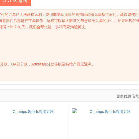
拿
返利
支付的订单均无法获得返利；使用非本站提供的折扣码购物无法获得返利。建议您使用
+N）并关闭所有插件后再进行下单操作，这样可以最大限度的帮您避免丢单的发生。如果出现任
号：bufan_7)，我们会帮您进一步和商家沟通解决。
Puma部分款、UA部分款，Adidas部分款等以及特推产品无返利。
更多优惠信息