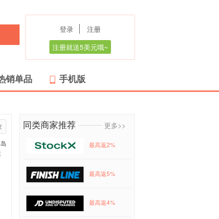
登录
注册
注册就送5美元哦~
热销单品
手机版
同类商家推荐
更多>>
家
群岛
最高返2%
运
最高返5%
最高返4%