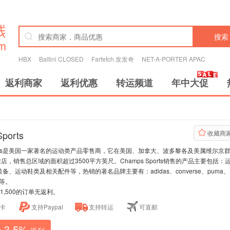
搜索
HBX
Baltini CLOSED
Farfetch 发发奇
NET-A-PORTER APAC
返利商家
返利优惠
转运频道
年中大促
ports
收藏商
Sports是美国一家著名的运动类产品零售商，它在美国、加拿大、波多黎各及美属维尔京
卖店，销售总区域的面积超过3500平方英尺。Champs Sports销售的产品主要包括：
备、运动鞋类及相关配件等，热销的著名品牌主要有：adidas、converse、puma、
e等。
1,500的订单无返利。
卡
支持Paypal
支持转运
可直邮
3.5%