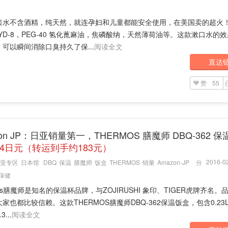
口水不含酒精，纯天然，就连孕妇和儿童都能安全使用，在美国卖的超火
YD-8，PEG-40 氢化蓖麻油，焦磷酸纳，天然薄荷油等。这款漱口水的
可以瞬间消除口臭持久了保...
阅读全文
直达
赞
55
zon JP：日亚销量第一，THERMOS 膳魔师 DBQ-362 
54日元（转运到手约183元）
2016-02
亚专区
日本馆
DBQ
保温
膳魔师
饭盒
THERMOS
销量
Amazon-JP
分
保健
mos膳魔师是知名的保温杯品牌，与ZOJIRUSHI 象印、TIGER虎牌齐名。
家也都比较信赖。这款THERMOS膳魔师DBQ-362保温饭盒，包含0.23
...
阅读全文