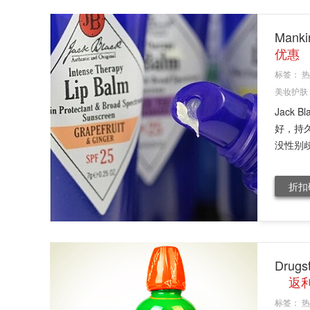
Man
优惠
标签：
热
美妆护肤
Jack
好，持
没性别歧
折扣
Dru
返利
标签：
热