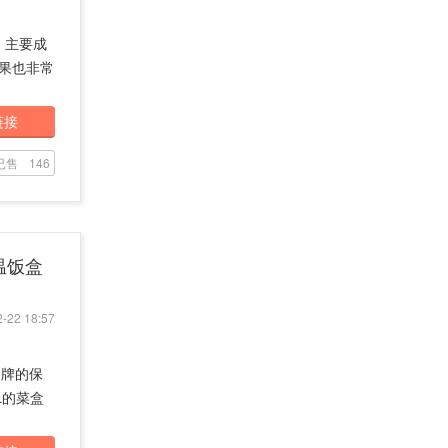
！主要成
效果也非常
链接
已售
146
保温饭盒
-22 18:57
品牌的保
L的菜盒