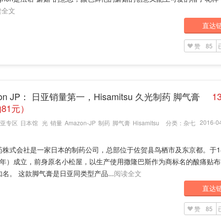
读全文
直达
赞
85
zon JP： 日亚销量第一，Hisamitsu 久光制药 脚气膏
1
81元）
2016-04
亚专区
日本馆
光
销量
Amazon-JP
制药
脚气膏
Hisamitsu
分类：
杂七
药株式会社是一家日本的制药公司，总部位于佐贺县鸟栖市及东京都。于18
4年）成立，前身原名小松屋，以生产使用撒隆巴斯作为商标名的酸痛贴布
名。 这款脚气膏是日亚同类型产品...
阅读全文
直达
赞
85