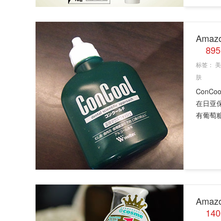
Amaz
89
标签：
美
肤
ConC
在日亚
有葡萄糖
Ama
14