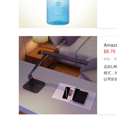
Ama
$8.7
标签：
美
这款LA
模式，
以弯折折