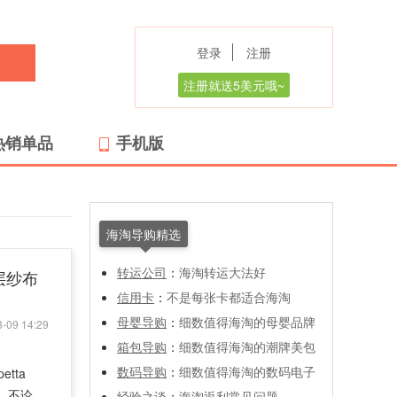
登录
注册
注册就送5美元哦~
热销单品
手机版
海淘导购精选
转运公司
：
海淘转运大法好
六层纱布
信用卡
：
不是每张卡都适合海淘
母婴导购
：
细数值得海淘的母婴品牌
-09 14:29
箱包导购
：
细数值得海淘的潮牌美包
数码导购
：
细数值得海淘的数码电子
tta
样，不论
经验之谈
：
海淘返利常见问题