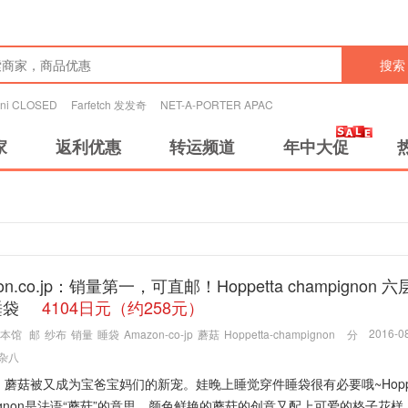
搜索
tini CLOSED
Farfetch 发发奇
NET-A-PORTER APAC
家
返利优惠
转运频道
年中大促
on.co.jp：销量第一，可直邮！Hoppetta champignon 
睡袋
4104日元（约258元）
2016-08
本馆
邮
纱布
销量
睡袋
Amazon-co-jp
蘑菇
Hoppetta-champignon
分
杂八
蘑菇被又成为宝爸宝妈们的新宠。娃晚上睡觉穿件睡袋很有必要哦~Hoppe
pignon是法语“蘑菇”的意思，颜色鲜艳的蘑菇的创意又配上可爱的格子花