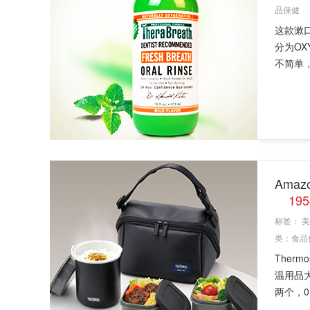
品保健
这款漱
分为OX
不简单，
Ama
19
标签：
美
类：
食品
Ther
温用品大
两个，0.3