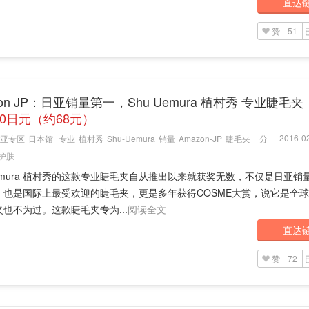
直达
赞
51
zon JP：日亚销量第一，Shu Uemura 植村秀 专业睫毛夹
80日元（约68元）
2016-02
亚专区
日本馆
专业
植村秀
Shu-Uemura
销量
Amazon-JP
睫毛夹
分
护肤
Uemura 植村秀的这款专业睫毛夹自从推出以来就获奖无数，不仅是日亚销
，也是国际上最受欢迎的睫毛夹，更是多年获得COSME大赏，说它是全
也不为过。这款睫毛夹专为...
阅读全文
直达
赞
72