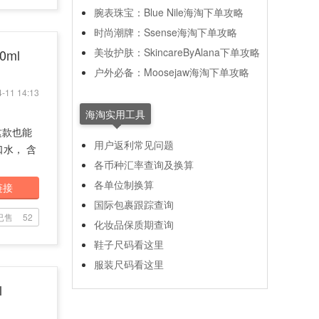
腕表珠宝：Blue Nile海淘下单攻略
时尚潮牌：Ssense海淘下单攻略
美妆护肤：SkincareByAlana下单攻略
0ml
户外必备：Moosejaw海淘下单攻略
-11 14:13
海淘实用工具
这款也能
用户返利常见问题
水， 含
各币种汇率查询及换算
各单位制换算
链接
国际包裹跟踪查询
已售
52
化妆品保质期查询
鞋子尺码看这里
服装尺码看这里
l