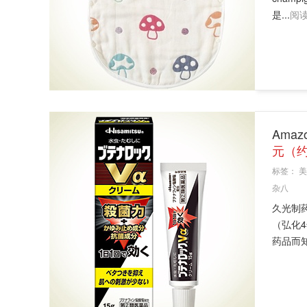
是...
阅
Ama
元（约
标签：
美
杂八
久光制
（弘化
药品而知