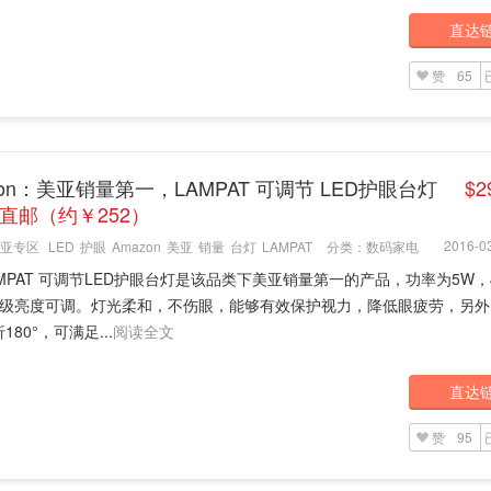
直达
赞
65
zon：美亚销量第一，LAMPAT 可调节 LED护眼台灯
$2
6 直邮（约￥252）
2016-03
亚专区
LED
护眼
Amazon
美亚
销量
台灯
LAMPAT
分类：
数码家电
MPAT 可调节LED护眼台灯是该品类下美亚销量第一的产品，功率为5W，
5级亮度可调。灯光柔和，不伤眼，能够有效保护视力，降低眼疲劳，另外
180°，可满足...
阅读全文
直达
赞
95