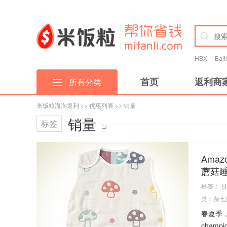
HBX
Bal
首页
返利商
所有分类
米饭粒海淘返利
>>
优惠列表
>> 销量
销量
标签
Amaz
蘑菇
标签：
日
类：
杂七
春夏季，
cham