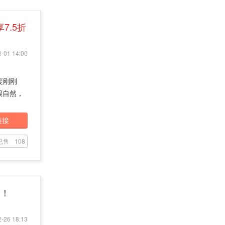
享7.5折
-01 14:00
度刚刚
很自然，
链接
已售
108
价！
-26 18:13