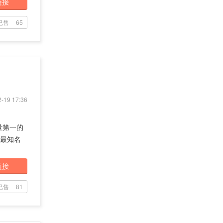
链接
已售
65
-19 17:36
量第一的
球最知名
链接
已售
81