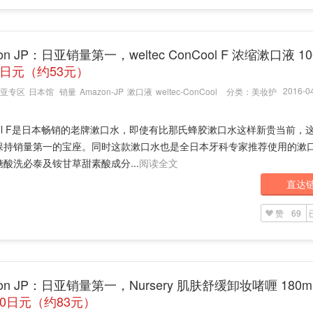
on JP：日亚销量第一，weltec ConCool F 浓缩漱口液 10
5日元（约53元）
2016-04
亚专区
日本馆
销量
Amazon-JP
漱口液
weltec-ConCool
分类：
美妆护
ool F是日本畅销的老牌漱口水，即使有比那氏蜂胶漱口水这样新贵当前，
保持销量第一的宝座。同时这款漱口水也是全日本牙科专家推荐使用的漱口
酸洗必泰及铵甘草甜素酸成分...
阅读全文
直达
赞
69
zon JP：日亚销量第一，Nursery 肌肤舒缓卸妆啫喱 180m
00日元（约83元）