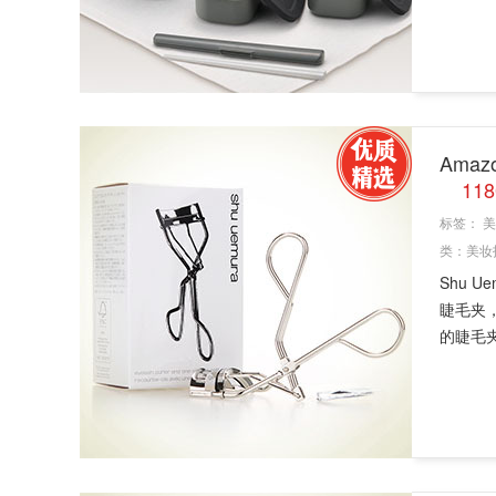
Ama
11
标签：
美
类：
美妆
Shu 
睫毛夹
的睫毛夹