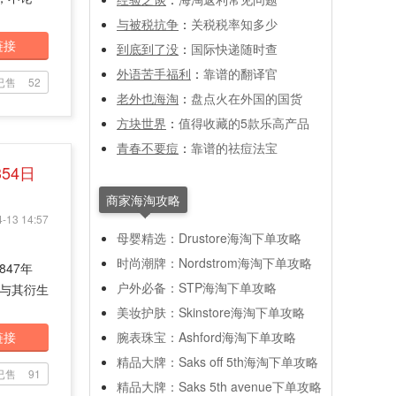
与被税抗争
：
关税税率知多少
链接
到底到了没
：
国际快递随时查
外语苦手福利
：
靠谱的翻译官
已售
52
老外也海淘
：
盘点火在外国的国货
方块世界
：
值得收藏的5款乐高产品
青春不要痘
：
靠谱的祛痘法宝
354日
商家海淘攻略
-13 14:57
母婴精选：Drustore海淘下单攻略
时尚潮牌：Nordstrom海淘下单攻略
47年
户外必备：STP海淘下单攻略
与其衍生
美妆护肤：Skinstore海淘下单攻略
链接
腕表珠宝：Ashford海淘下单攻略
精品大牌：Saks off 5th海淘下单攻略
已售
91
精品大牌：Saks 5th avenue下单攻略