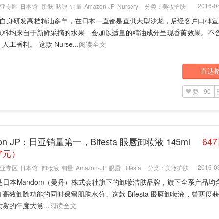
2016-04
亚专区
日本馆
肌肤
啫喱
销量
Amazon-JP
Nursery
分类：
美妆护肤
sery自身研发高档精油多年，在日本一直都是直供大型沙龙，后经客户口碑
原料均来自于新鲜采摘的水果，会加以适量的精油成分呈现香薰效果。不
工香料。 这款 Nurse...
阅读全文
直达
赞
90
on JP：日亚销量第一，Bifesta 眼唇卸妆液 145ml
64
7元）
2016-03
亚专区
日本馆
卸妆液
销量
Amazon-JP
眼唇
Bifesta
分类：
美妆护肤
sta是日本Mandom（曼丹）株式会社旗下的卸妆洁肤品牌，旗下全系产品均
高效卸除功能的同时保留肌肤水分。这款 Bifesta 眼唇卸妆液，曾两度
大赏的年度大赏...
阅读全文