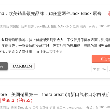
kind：欧美销量领先品牌，购任意两件Jack Black 唇膏
2016-03
卖商品
英国馆
品牌
唇膏
Jack-Black
销量
MANKIND
欧美
领先
分类：
 Black 唇膏透明质地，抹上就能感受到穿透力，不仅仅是停留在表面，滋润
久度也很赞，一整天抹两次就可以。没有油亮的违和感，细腻的滋润光泽
视，男票女票都适用，而且还...
阅读全文
直达
码
JACKBALM
赞
94
gstore：美国销量第一，thera breath清新口气漱口水白菜
后$8.3（约¥53）
2016-02
卖商品
美国
Drugstore
口气
白菜价
销量
漱口水
thera-breath
分类：
食