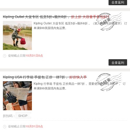
去拿返利
Kipling Outlet 大促专区 低至5折+额外8折，
折上折 大容量手拿包$21
Kipling Outlet 大促专区 低至5折+额外8折 。（加入购物车自动显示） 订
单满$99美国境内免运费。
促销截止日期
10月31日0点
去拿返利
Kipling USA 行李箱 手提包 正价一律7折，
好价快入手
Kipling 行李箱 手提包 正价商品一律7折， 需要使用折扣码 SHOP 。 订
单满$99美国境内免运费。
折扣码：
SHOP
促销截止日期
10月31日0点