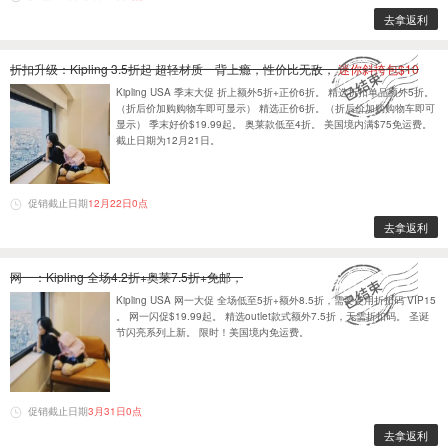
去拿返利
折扣升级：Kipling 3.5折起 超轻材质一背上瘾，性价比无敌，
迷你斜挎包$10
Kipling USA 季末大促 折上额外5折+正价6折。 精选折扣单品额外5折。
（折后价加购购物车即可显示） 精选正价6折。（折后价加购购物车即可
显示） 季末好价$19.99起。 奥莱款低至4折。 美国境内满$75免运费。
截止日期为12月21日。
促销截止日期
12月22日0点
去拿返利
网一：Kipling 全场4.2折+奥莱7.5折+免邮，
Kipling USA 网一大促 全场低至5折+额外8.5折，需要使用折扣码 VIP15
。 网一闪促$19.99起。 精选outlet款式额外7.5折，无需折扣码。 圣诞
节闪亮系列上新。 限时！美国境内免运费。
促销截止日期
3月31日0点
去拿返利