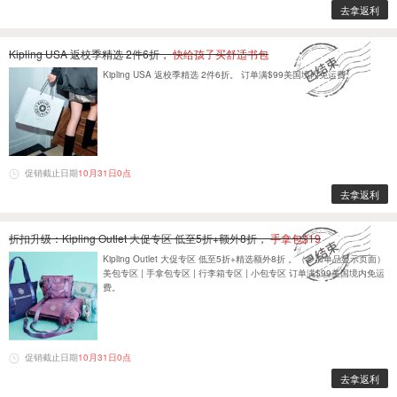
去拿返利
Kipling USA 返校季精选 2件6折，
快给孩子买舒适书包
Kipling USA 返校季精选 2件6折。 订单满$99美国境内免运费。
促销截止日期
10月31日0点
去拿返利
折扣升级：Kipling Outlet 大促专区 低至5折+额外8折，
手拿包$19
Kipling Outlet 大促专区 低至5折+精选额外8折 。（参加单品显示页面）
美包专区 | 手拿包专区 | 行李箱专区 | 小包专区 订单满$99美国境内免运
费。
促销截止日期
10月31日0点
去拿返利