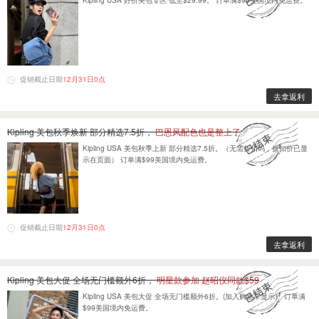
Kipling USA 好价美包专区 低至$29.99。 订单满$99美国境内免运费。
促销截止日期
12月31日0点
去拿返利
Kipling 美包秋季焕新 部分精选7.5折，
巴恩风配色也是整上了
Kipling USA 美包秋季上新 部分精选7.5折。（无需折扣码，折扣价已显
示在页面） 订单满$99美国境内免运费。
促销截止日期
12月31日0点
去拿返利
Kipling 美包大促 全场无门槛额外6折，
明星款参加 赵昭仪同款$59
Kipling USA 美包大促 全场无门槛额外6折。(加入购物车显示） 订单满
$99美国境内免运费。