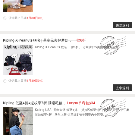
促销截止日期
4月30日0点
去拿返利
Kipling X Peanuts 联名 | 星空元素好梦幻，
一律6折
Kipling X Peanuts 联名 一律6折。 订单满$75美国境内免运费。
促销截止日期
4月30日0点
去拿返利
Kipling 低至4折+返校季7折 满赠毛毯，
Larysa单肩包$34
Kipling USA 开年大促 低至4折。 折扣区低至4折 | 新品区正价7折 | 奥
莱款低至4折 | 马年上新 订单满$75美国境内免运费。