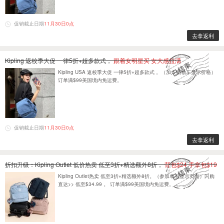
促销截止日期
11月30日0点
去拿返利
Kipling 返校季大促 一律5折+超多款式，
跟着女明星买 女大感拉满
Kipling USA 返校季大促 一律5折+超多款式 。（加入购物车显示价格）
订单满$99美国境内免运费。
促销截止日期
11月30日0点
去拿返利
折扣升级：Kipling Outlet 低价热卖 低至3折+精选额外8折，
背包$24 手拿包$19
Kipling Outlet热卖 低至3折+精选额外8折。（参加单品显示页面）闪购
直达>> 低至$34.99 。 订单满$99美国境内免运费。