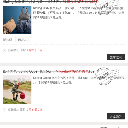
Kipling 秋季新品 超多包款 一律7.5折，
猩猩包挂$7.5 钱包$26
Kipling USA 秋季新品 一律7.5折。 消费满$175减$50， 需要使用折扣
码 EMAIL （不可与75折叠加）。 消费满$130，送精美雨伞一把。 订单
满$99美国境内免运费。
折扣码：
EMAIL
促销截止日期
12月31日0点
去拿返利
低价美包 Kipling Outlet 低至5折，
Mikaela多功能斜挎包$32
Kipling Outlet 低价美包区 5折起。 满$130，送精美雨伞一把。详情可见
>> 订单满$75美国境内免运费。
促销截止日期
12月31日0点
去拿返利