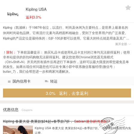
Kipling USA
返利3.0%
Kipling（凯浦林）于1987年创立，以流行、时尚及休闲为主要特点，是世界上最著名的
休闲时尚箱包品牌。它将流行元素与高档面料相融合，受到了全世界用户的广泛喜爱。
Kipling的产品定位是最特殊的：0岁-100岁都可以使用。它最大的特点就是用途及其广
泛，被称为是“适合所有年龄、所有职业、所有国家的人”使用。
展开全部
！限制：
下单前温馨提示： 购买礼品卡或使用礼品卡支付的订单均无法获得返利；使用
非本站提供的折扣码购物无法获得返利。建议您使用Chrome浏览器无痕模式
（Ctrl+Shift+N）并关闭所有插件后再进行下单操作，这样可以最大限度的帮您避免丢单
的发生。如果出现任何问题您也可以在专属小群中联系微信客服经理(微信号：
bufan_7)，我们会帮您进一步和商家沟通解决。
国内信用卡
转运
3.0% 返利，去拿返利
优惠信息
· Coupons
Kipling 春夏大促 奥莱款$24起+春季款7折，
Sabian迷你斜挎包$27
Kipling USA 春夏大促 奥莱款$24起+春季款7折。 订单满$99美国境内免
运费。