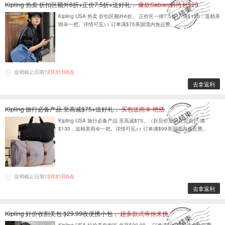
Kipling 热卖 折扣区额外6折+正价7.5折+送好礼，
爆款Sabian斜挎包$23
Kipling USA 热卖 折扣区额外6折。 正价区一律7.5折。 满$130，送精美
雨伞一把。详情可见>> 订单满$75美国境内免运费。
促销截止日期
12月31日0点
去拿返利
Kipling 旅行必备产品 至高减$75+送好礼，
买包送雨伞 绝搭
Kipling USA 旅行必备产品 至高减$75。（折后价显示在页面） 满
$130，送精美雨伞一把。详情可见>> 订单满$99美国境内免运费。
促销截止日期
12月31日0点
去拿返利
Kipling 好价收割美包 $29.99收便携小包，
超多款式等你来挑