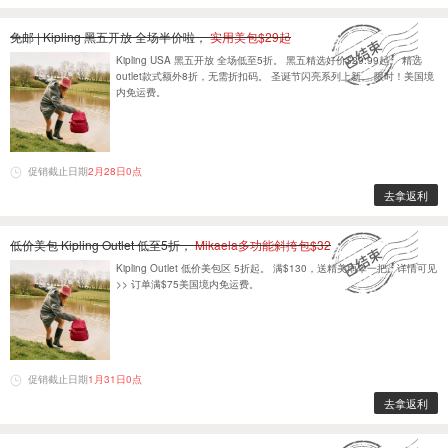
免邮 | Kipling 黑五开放 全场半价啦，
实用美包$29起
Kipling USA 黑五开放 全场低至5折。 黑五精选好价$29.99起。 精选
outlet款式额外8折，无需折扣码。 圣诞节闪亮系列上新。 限时！美国境
内免运费。
促销截止日期
2月28日0点
去拿返利
低价美包 Kipling Outlet 低至5折，
Mikaela多功能斜挎包$32
Kipling Outlet 低价美包区 5折起。 满$130，送精美雨伞一把。详情可见
>> 订单满$75美国境内免运费。
促销截止日期
1月31日0点
去拿返利