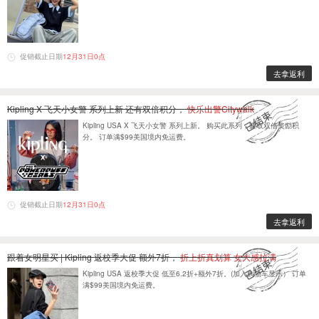
促销截止日期
12月31日0点
去拿返利
Kipling X 飞天小女警 系列上新 还有双倍积分，
快乐出警Citywalk
Kipling USA X 飞天小女警 系列上新。 购买此系列，赚取双倍奖励积
分。 订单满$99美国境内免运费。
促销截止日期
12月31日0点
去拿返利
跟着女明星买 | Kipling 返校季大促 额外7折，
折上折真划算 女大感拉满
Kipling USA 返校季大促 低至6.2折+额外7折。(加入购物车显示） 订单
满$99美国境内免运费。