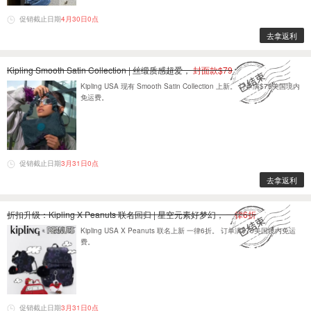
促销截止日期
4月30日0点
去拿返利
Kipling Smooth Satin Collection | 丝缎质感超爱，
封面款$79
Kipling USA 现有 Smooth Satin Collection 上新。 订单满$75美国境内
免运费。
促销截止日期
3月31日0点
去拿返利
折扣升级：Kipling X Peanuts 联名回归 | 星空元素好梦幻，
一律6折
Kipling USA X Peanuts 联名上新 一律6折。 订单满$75美国境内免运
费。
促销截止日期
3月31日0点