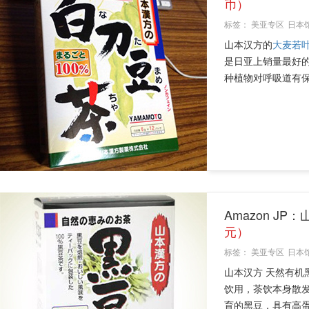
币）
标签：
美亚专区
日本
山本汉方的
大麦若
是日亚上销量最好
种植物对呼吸道有保
Amazon JP
元）
标签：
美亚专区
日本
山本汉方 天然有机
饮用，茶饮本身散
育的黑豆，具有高蛋