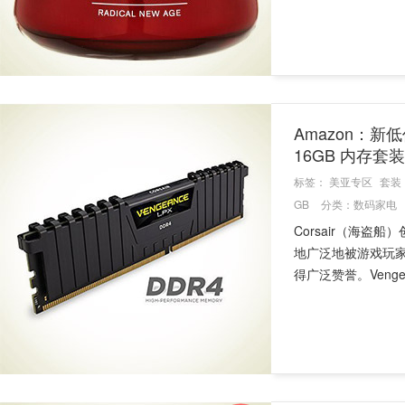
Amazon：新低价
16GB 内存套
标签：
美亚专区
套装
GB
分类：
数码家电
Corsair（海
地广泛地被游戏玩
得广泛赞誉。Vengean