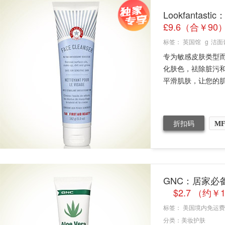
Lookfantasti
£9.6（合￥90
标签：
英国馆
g
洁面
专为敏感皮肤类型而设计
化肤色，祛除脏污
平滑肌肤，让您的肌 肤
折扣码
MF
GNC：居家必备万能
$2.7 （约￥
标签：
美国境内免运费
分类：
美妆护肤