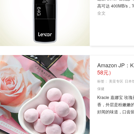
高可达 400MB/s
全文
Amazon JP：
58元）
标签：
美亚专区
日本
保健
Kracie 嘉娜
香，外层是粉嫩嫩
好闻的味道，口齿留