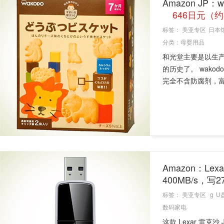
Amazon JP
646日元（约
标签：
美亚专区
日本
分类：
母婴用品
和光堂主要是以生
的历史了。 wako
完全不含防腐剂，富
Amazon：Lexa
400MB/s，写2
标签：
美亚专区
g
U
数码家电
这款 Lexar 雷克