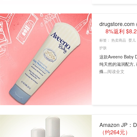
drugstore.
8%返利 $8.
标签：
热卖商品
婴儿
护肤
这款Aveeno Bab
纯天然的滋润配方,
殊...
阅读全文
Amazon JP：De
（约264元）