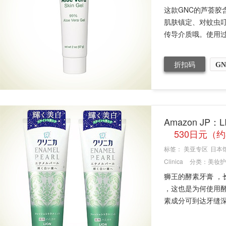
这款GNC的芦荟胶
肌肤镇定、对蚊虫叮
传导介质哦。使用过
折扣码
GN
Amazon JP：
530日元（约
标签：
美亚专区
日本
Clinica
分类：
美妆护
狮王的酵素牙膏 
，这也是为何使用
素成分可到达牙缝深