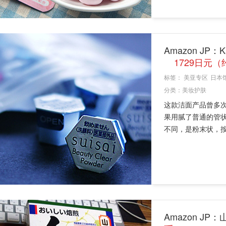
Amazon JP：
1729日元（
标签：
美亚专区
日本
分类：
美妆护肤
这款洁面产品曾多次
果用腻了普通的管状
不同，是粉末状，按
Amazon JP