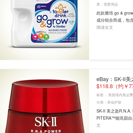
类：
母婴用品
此款雅培 go & 
成分组合而成，包含D
阅读全文
eBay：SK-I
$118.8（约￥7
标签：
美国境内免运费
分类：
美妆护肤
SK-II 美之匙R.N
PITERA™能巩固
文