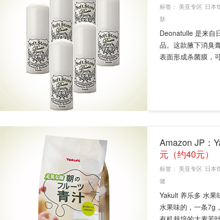
标签：
美亚专区
日本
肤
Deonatulle
品。这款腋下消臭
表面形成杀菌膜，可
Amazon JP
元（约40元）
标签：
美亚专区
日本
健
Yakult 养乐多
水果味的，一条7g
有机栽培的大麦若叶，