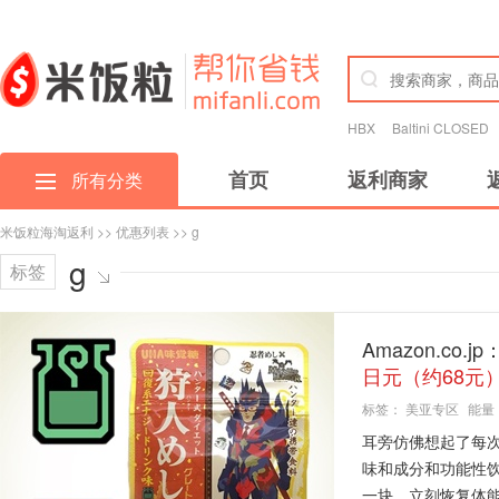
HBX
Baltini CLOSED
首页
返利商家
所有分类
米饭粒海淘返利
>>
优惠列表
>> g
g
标签
Amazon.co
日元（约68元
标签：
美亚专区
能量
耳旁仿佛想起了每
味和成分和功能性
一块，立刻恢复体能