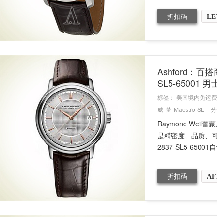
折扣码
LE
Ashford：百搭
SL5-65001
标签：
美国境内免运费
威
蕾
Maestro-SL
分
Raymond W
是精密度、品质、
2837-SL5-65001自
折扣码
AF