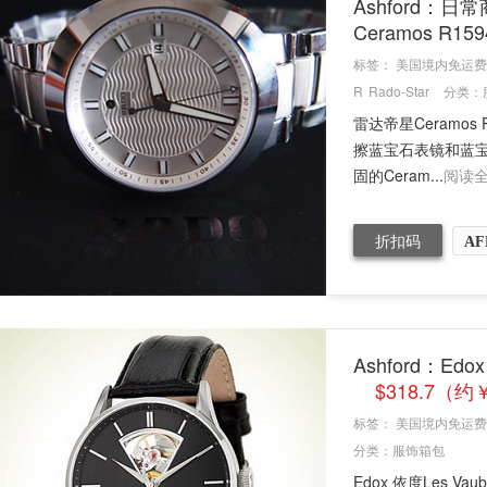
Ashford：日
Ceramos R1
标签：
美国境内免运费
R
Rado-Star
分类：
雷达帝星Ceramos
擦蓝宝石表镜和蓝宝
固的Ceram...
阅读
折扣码
AF
Ashford：Edo
$318.7（约
标签：
美国境内免运费
分类：
服饰箱包
Edox 依度Les V