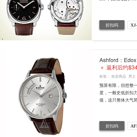
折扣码
XJ
Ashford：Ed
＋ 返利后约$34
标签：
热卖商品
男士
预算有限，但想整一
度，一般史低折扣
值，这只整体大气简
折扣码
AF