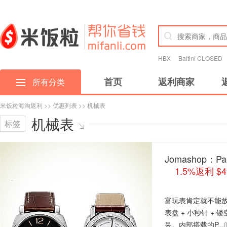
HBX
Baltini CLOSED
首页
返利商家
所有分类
米饭粒海淘返利
>>
优惠列表
>> 机械表
机械表
标签
Jomashop：P
1.5%返利 $
富玩表肯定就不能放过P
表盘 + 小秒针 
呆。内部搭载的P...