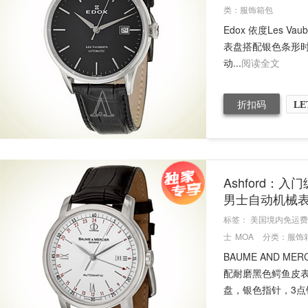
类：
服饰箱包
Edox 依度Les V
表盘搭配银色条形时标
动...
阅读全文
折扣码
LE
Ashford：入
男士自动机械
标签：
美国境内免运费
士
MOA
分类：
服饰
BAUME AND M
配耐磨黑色鳄鱼皮表
盘，银色指针，3点钟