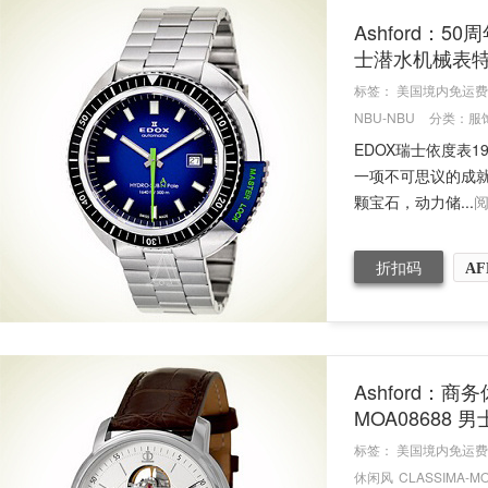
Ashford：50
士潜水机械表
标签：
美国境内免运费
NBU-NBU
分类：
服
EDOX瑞士依度表1
一项不可思议的成就。
颗宝石，动力储...
折扣码
AF
Ashford：商务
MOA08688
标签：
美国境内免运费
休闲风
CLASSIMA-M