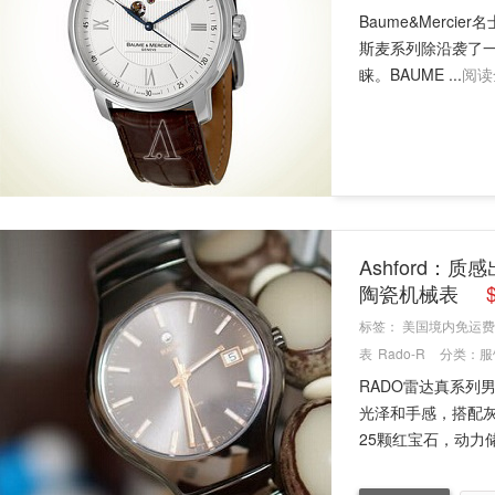
Baume&Merc
斯麦系列除沿袭了
睐。BAUME ...
阅读
Ashford：质
陶瓷机械表
标签：
美国境内免运费
表
Rado-R
分类：
服
RADO雷达真系列
光泽和手感，搭配灰
25颗红宝石，动力储备