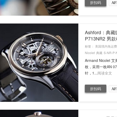
折扣码
AF
Ashford：典藏
P713NR2 
标签：
美国境内免运费
Nicolet
典藏
S-NR-P-
Armand Nicol
枚，采用一枚AN 
针，1...
阅读全文
折扣码
AF