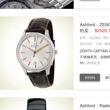
Ashford：ZE
特卖
$2526
标签：
热卖商品
男款
SECOND
分类：
服
ZENITH CAPTAI
不锈钢表壳，短吻
50...
阅读全文
折扣码
AF
Ashford：R