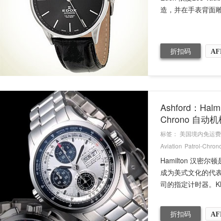
造，并在手表背面雕刻Le
折扣码
AF
Ashford：Halm
Chrono 自动机
标签：
美国境内免运费
Aviation
Patrol-Chron
Hamilton 
成为美式文化的代
司的指定计时器。Khak
折扣码
AF