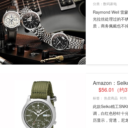
分类：
数码家电
Raymond We
光拉丝处理过的不
质，商务佩戴也不掉价
Amazon：Se
$56.01（约
标签：
热卖商品
时尚
此款Seiko精工S
调，白红色秒针十分
历显示，背透，尼龙表