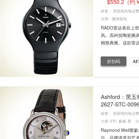
$550.2（约
标签：
美国境内免运费
分类：
服饰箱包
RADO雷达表在上
风。高科技陶瓷腕
精致典雅。这款雷达T
折扣码
AF
Ashford：黑
2627-STC-
标签：
美国境内免运费
大师
STC
蒙威
蕾
分
Raymond W
位，品牌讲求与艺