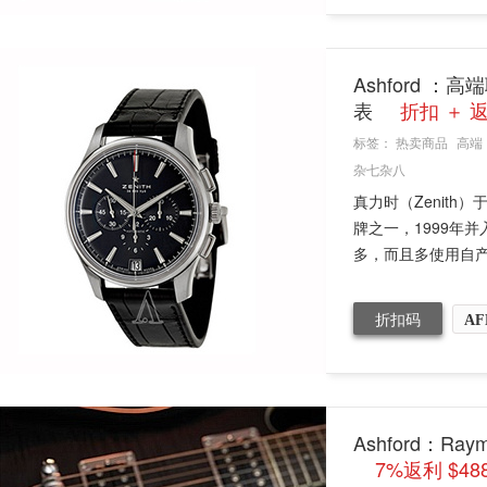
Ashford ：
表
折扣 ＋ 返
标签：
热卖商品
高端
杂七杂八
真力时（Zenith
牌之一，1999年
多，而且多使用自产机
折扣码
AF
Ashford：Ra
7%返利 $48