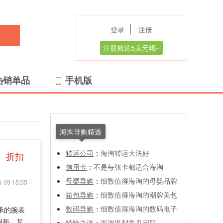
登录
注册
注册就送5美元哦~
热销单品
手机版
海淘导购精选
转运公司
：
海淘转运大法好
折扣
信用卡
：
不是每张卡都适合海淘
母婴导购
：
细数值得海淘的母婴品牌
-09 15:05
箱包导购
：
细数值得海淘的潮牌美包
数码导购
：
细数值得海淘的数码电子
传承的腕表
创新，其
经验之谈
：
海淘返利常见问题