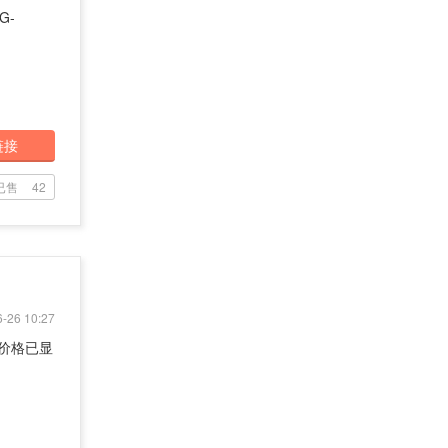
G-
链接
已售
42
-26 10:27
价格已显