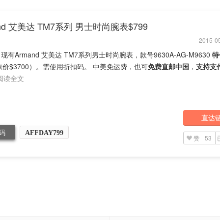
and 艾美达 TM7系列 男士时尚腕表$799
2015-05
rd 现有Armand 艾美达 TM7系列男士时尚腕表，款号9630A-AG-M9630
特
价$3700）。需使用折扣码。 中美免运费，也可
免费直邮中国
，
支持支
阅读全文
直达
码
AFFDAY799
赞
53