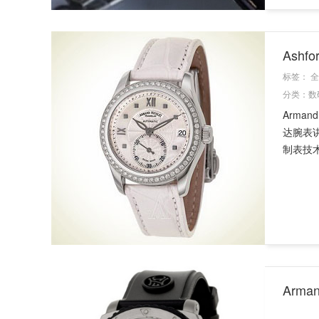
Ashf
标签：
全
分类：
数
Arma
达腕表
制表技术
Arma