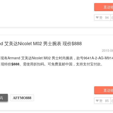
直达
赞
94
nd 艾美达Nicolet M02 男士腕表 现价$888
2015-06
rd 现有Armand 艾美达Nicolet M02 男士时尚腕表，款号9641A-2-AG-M9
0，现特价
$888
。需使用折扣码。可免费直邮中国，支持支付宝付款。
直达
码
AFFMO888
赞
85