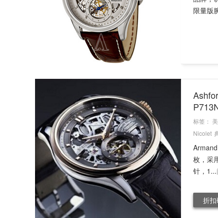
限量版腕
Ashf
P71
标签：
美
Nicolet
Arman
枚，采用
针，1...
折扣