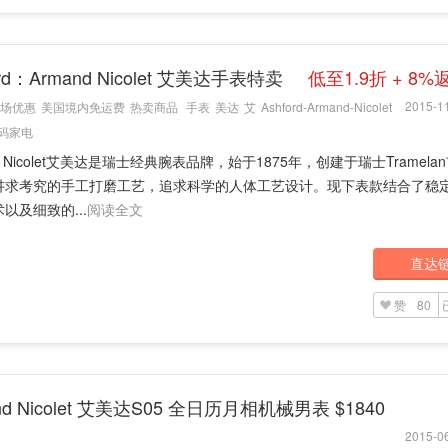
ord：Armand Nicolet 艾美达手表特卖
低至1.9折 + 8%
2015-11
场优惠
美国境内免运费
热卖商品
手表
美达
艾
Ashford-Armand-Nicolet
码家电
nd Nicolet艾美达是瑞士经典腕表品牌，始于1875年，创建于瑞士Tramel
讲求考究的手工打磨工艺，追求科学的人体工艺设计。现下表款结合了稳
以及细致的...
阅读全文
直达
赞
80
nd Nicolet 艾美达S05 全日历月相机械男表 $1840
2015-06