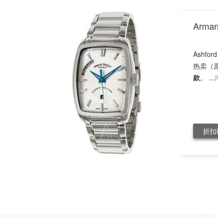
Arm
Ashfo
热卖（原
款
。 ...
折扣