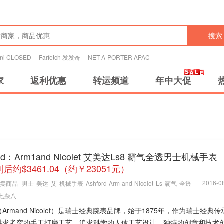
搜索
tini CLOSED
Farfetch 发发奇
NET-A-PORTER APAC
家
返利优惠
转运频道
年中大促
ord：Arm1and Nicolet 艾美达Ls8 霸气全透男士机械手表
利后约$3461.04（约￥23051元）
2016-08
卖商品
男士
美达
艾
机械手表
Ashford-Arm-and-Nicolet
Ls
霸气
全透
七杂八
Armand Nicolet）是瑞士经典腕表品牌，始于1875年，作为瑞士经典
讲求考究的手工打磨工艺，追求科学的人体工艺设计。独特的创意和技术