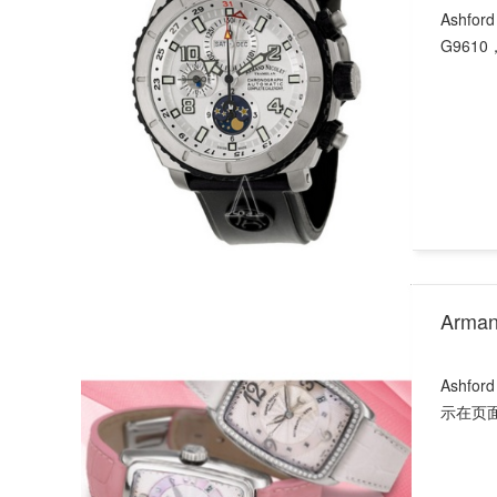
Ashfo
G961
Arma
Ashfor
示在页