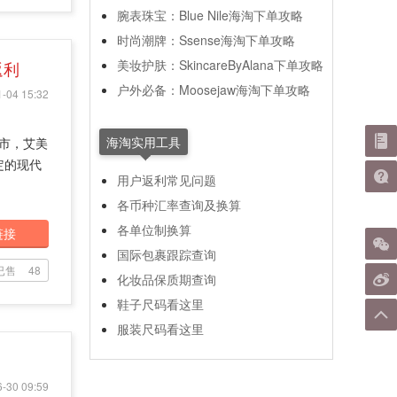
腕表珠宝：Blue Nile海淘下单攻略
时尚潮牌：Ssense海淘下单攻略
美妆护肤：SkincareByAlana下单攻略
返利
户外必备：Moosejaw海淘下单攻略
-04 15:32
海淘实用工具
an市，艾美
定的现代
用户返利常见问题
各币种汇率查询及换算
各单位制换算
链接
国际包裹跟踪查询
已售
48
化妆品保质期查询
鞋子尺码看这里
服装尺码看这里
-30 09:59