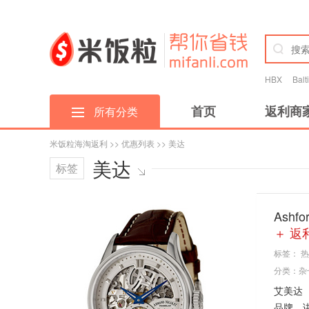
HBX
Bal
首页
返利商
所有分类
米饭粒海淘返利
>>
优惠列表
>> 美达
美达
标签
Ashf
＋ 返
标签：
热
分类：
杂
艾美达（
品牌，