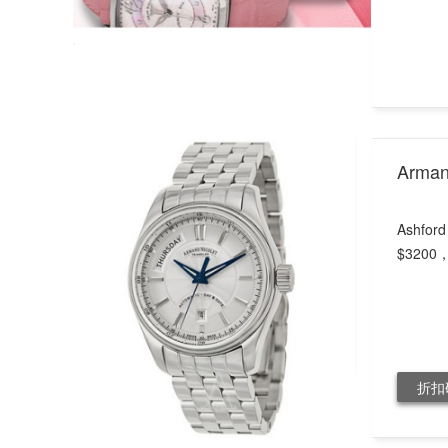
Arma
Ashfo
$320
折扣