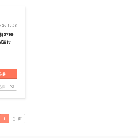
-26 10:08
价$799
付宝付
链接
已售
23
1
总1页