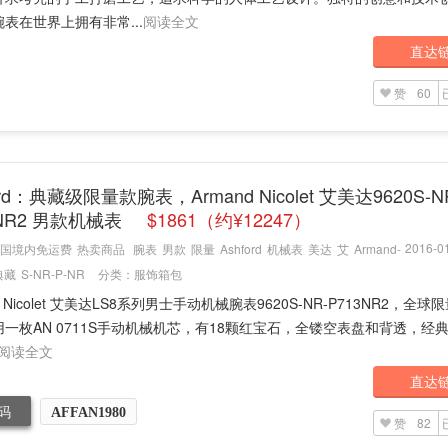
表在世界上拥有非常...
阅读全文
直达
赞
60
ord：典藏级限量款腕表，Armand Nicolet 艾美达9620S-N
3NR2 男款机械表
$1861（约¥12247）
2016-01
国境内免运费
热卖商品
腕表
男款
限量
Ashford
机械表
美达
艾
Armand-
典藏
S-NR-P-NR
分类：
服饰箱包
d Nicolet 艾美达LS8系列男士手动机械腕表9620S-NR-P713NR2，全球限
一枚AN 0711S手动机械机芯，有18颗红宝石，全镂空表盘和背透，经
阅读全文
直达
码
AFFAN1980
赞
82