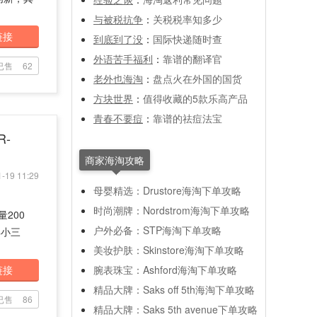
与被税抗争
：
关税税率知多少
链接
到底到了没
：
国际快递随时查
外语苦手福利
：
靠谱的翻译官
已售
62
老外也海淘
：
盘点火在外国的国货
方块世界
：
值得收藏的5款乐高产品
青春不要痘
：
靠谱的祛痘法宝
R-
商家海淘攻略
-19 11:29
母婴精选：Drustore海淘下单攻略
时尚潮牌：Nordstrom海淘下单攻略
量200
户外必备：STP海淘下单攻略
典小三
美妆护肤：Skinstore海淘下单攻略
链接
腕表珠宝：Ashford海淘下单攻略
精品大牌：Saks off 5th海淘下单攻略
已售
86
精品大牌：Saks 5th avenue下单攻略