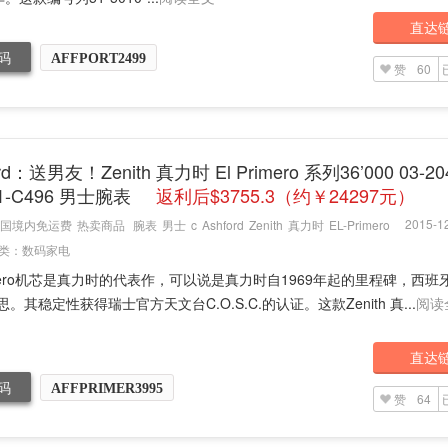
直达
码
AFFPORT2499
赞
60
ord：送男友！Zenith 真力时 El Primero 系列36’000 03-20
21-C496 男士腕表
返利后$3755.3（约￥24297元）
2015-12
国境内免运费
热卖商品
腕表
男士
c
Ashford
Zenith
真力时
EL-Primero
类：
数码家电
rimero机芯是真力时的代表作，可以说是真力时自1969年起的里程碑，西班
思。其稳定性获得瑞士官方天文台C.O.S.C.的认证。这款Zenith 真...
阅读
直达
码
AFFPRIMER3995
赞
64