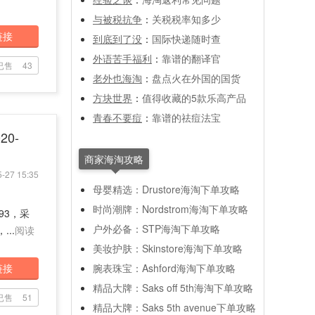
与被税抗争
：
关税税率知多少
链接
到底到了没
：
国际快递随时查
外语苦手福利
：
靠谱的翻译官
已售
43
老外也海淘
：
盘点火在外国的国货
方块世界
：
值得收藏的5款乐高产品
青春不要痘
：
靠谱的祛痘法宝
20-
商家海淘攻略
-27 15:35
母婴精选：Drustore海淘下单攻略
时尚潮牌：Nordstrom海淘下单攻略
493，采
户外必备：STP海淘下单攻略
..
阅读
美妆护肤：Skinstore海淘下单攻略
链接
腕表珠宝：Ashford海淘下单攻略
精品大牌：Saks off 5th海淘下单攻略
已售
51
精品大牌：Saks 5th avenue下单攻略