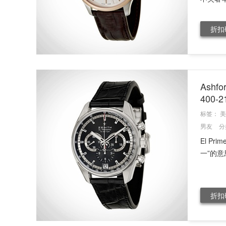
折扣
Ashf
400-
标签：
美
男友
分
El P
一”的意
折扣