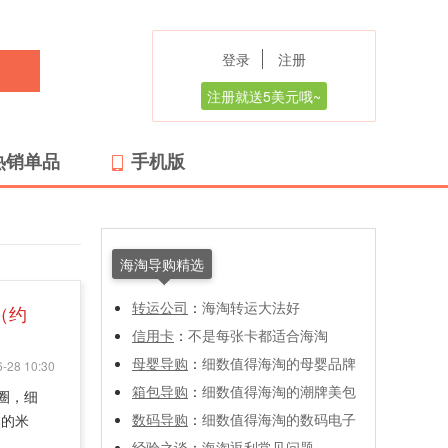
登录
注册
注册就送5美元哦~
热销单品
手机版
海淘导购精选
转运公司
：
海淘转运大法好
5（约
信用卡
：
不是每张卡都适合海淘
母婴导购
：
细数值得海淘的母婴品牌
-28 10:30
箱包导购
：
细数值得海淘的潮牌美包
圈，细
数码导购
：
细数值得海淘的数码电子
然的米
经验之谈
：
海淘返利常见问题