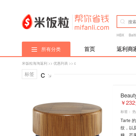
HBX
Bal
首页
返利商
所有分类
米饭粒海淘返利
>>
优惠列表
>> c
c
标签
Beau
￥23
标签：
热
Tar
纹，以
糠，芒果