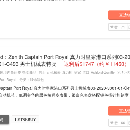
直达
赞
71
ord：Zenith Captain Port Royal 真力时皇家港口系列03-20
-01-C493 男士机械表特卖
返利后$1747（约￥11460）
2016-05
国境内免运费
热卖商品
男士
c
机械表
真力时
皇家
港口
Ashford-Zenith-
Port-Royal
分类：
服饰箱包
h Captain Port Royal 真力时皇家港口系列男士机械表03-2020-3001-01-C
1自动机芯，低调奢华的黑色短鳄皮表带，银白色表盘搭配银色指针和刻度，.
直达
码
LETSEBUY
赞
66