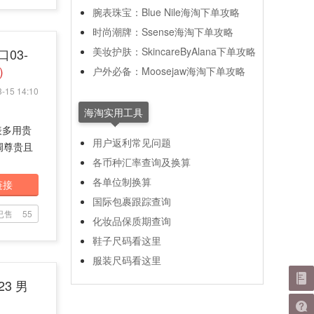
腕表珠宝：Blue Nile海淘下单攻略
时尚潮牌：Ssense海淘下单攻略
美妆护肤：SkincareByAlana下单攻略
口03-
元）
户外必备：Moosejaw海淘下单攻略
-15 14:10
海淘实用工具
表多用贵
用户返利常见问题
调尊贵且
各币种汇率查询及换算
各单位制换算
链接
国际包裹跟踪查询
已售
55
化妆品保质期查询
鞋子尺码看这里
服装尺码看这里
23 男