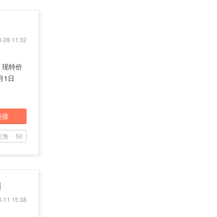
-28 11:32
0，现特价
月1日
链接
已售
50
利
-11 15:38