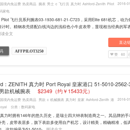
2016-01
国境内免运费
热卖商品
腕表
男士
c
飞行员
真力时
Ashford-Zenith
Pilot
码家电
H Pilot 飞行员系列腕表03-1930-681-21-C723，采用Elite 681机芯，动
准计时。精钢表壳搭配白线沟边的浅棕色小牛皮表带，显现相当经典的军
阅读全文
直达
码
AFFPILOT3250
赞
60
rd：ZENITH 真力时 Port Royal 皇家港口 51-5010-2562-
8 男款机械腕表
$2349（约￥15433元）
2016-01
国境内免运费
热卖商品
男款
c
机械腕表
真力时
皇家
Ashford-Zenith
港
Royal
分类：
数码家电
ITH真力时拥有146年的悠久历史，是瑞士四大钟表制造商之一。其品牌的
外壳，皮带表居多，旗下表款多使用自产机芯，设计精美，精确精准，低
这款编号为51-5010-...
阅读全文