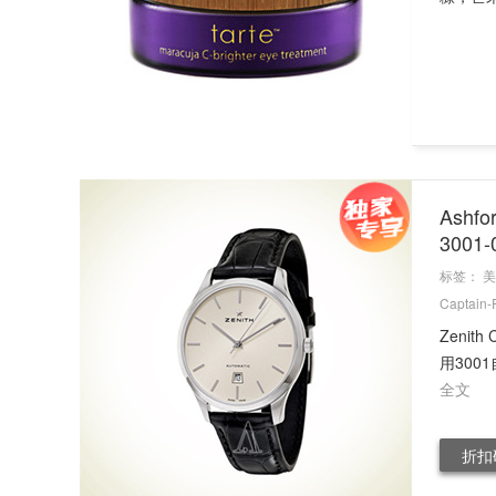
Ashf
3001
标签：
美
Captain-
Zenit
用300
全文
折扣