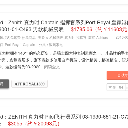
ord：Zenith 真力时 Captain 指挥官系列Port Royal 皇家港
-3001-01-C493 男款机械腕表
$1785.06（约￥11603
2016-03
国境内免运费
热卖商品
男款
c
机械腕表
真力时
指挥官
皇家
Ashford-
口
Port-Royal
Captain
分类：
数码家电
th 真力时拥有146年的悠久历史，是瑞士四大钟表制造商之一。其品牌的手
外壳，皮带表居多，旗下表款多使用自产机芯，设计精美，精确精准，低
。这款编号为03-2020...
阅读全文
直达
码
AFFROYAL1899
赞
84
ord：ZENITH 真力时 Pilot飞行员系列 03-1930-681-21-C7
表
$3055（约￥20093元）