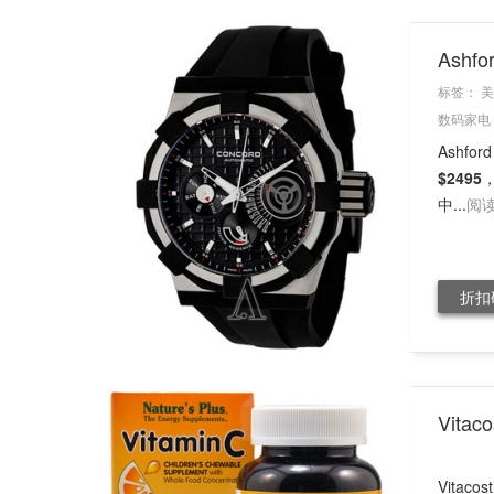
Ashf
标签：
美
数码家电
Ashfo
$2495
中...
阅
折扣
Vita
Vitac