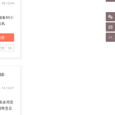
-28 12:04
力储备50小
表风
链接
已售
53
38-
-14 14:21
手表多用贵
调尊贵且