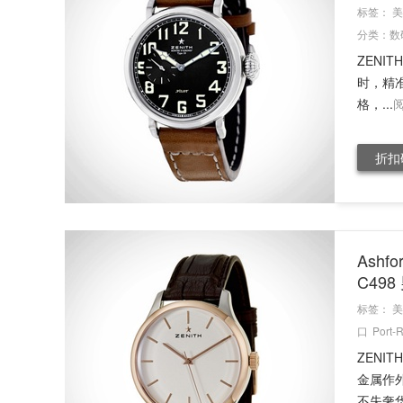
标签：
美
分类：
数
ZENIT
时，精
格，...
折扣
Ashfo
C49
标签：
美
口
Port-
ZEN
金属作
不失奢华。