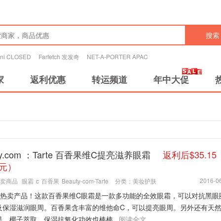
搜索
tini CLOSED
Farfetch 发发奇
NET-A-PORTER APAC
家
返利优惠
转运频道
年中大促
ty.com ：Tarte 百香果维C提亮滋养眼霜
返利后$35.1
2元）
2016-06
卖商品
眼霜
c
百香果
Beauty-com-Tarte
分类：
美妆护肤
te 的热卖产品！这款百香果维C眼霜是一款多功能的全效眼霜，可以对抗黑眼
及保湿滋润眼周。百香果含丰富的维他命C，可以提亮眼周。另外还有天
，椰子萃取，保湿抗氧化功效也棒棒...
阅读全文