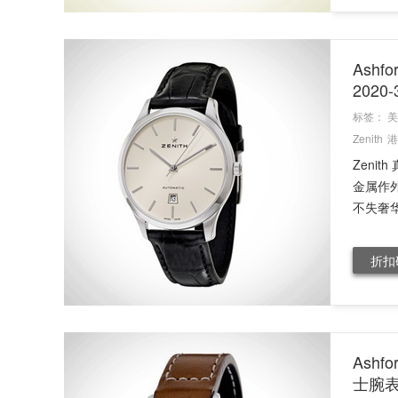
Ashf
2020
标签：
美
Zenith
港
Zeni
金属作
不失奢华
折扣
Ashf
士腕