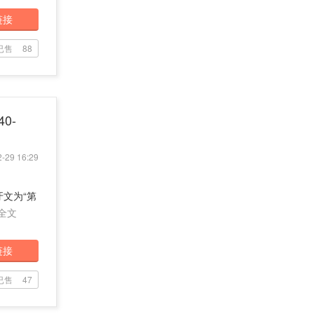
链接
已售
88
40-
-29 16:29
牙文为“第
全文
链接
已售
47