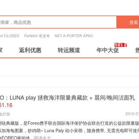
搜索
tini CLOSED
Farfetch 发发奇
NET-A-PORTER APAC
家
返利优惠
转运频道
年中大促
EO：LUNA play 拯救海洋限量典藏款 + 晨间/晚间洁面乳
1.16
2016-07
妆护肤
萌哒典藏版，是Foreo携手联合国际海洋保护协会联合打造的公益款限量
加海龟图案，炒鸡萌~ Luna Paly 幼小呆萌，随身携带, 无需充电即可使用
FOREO家的体...
阅读全文