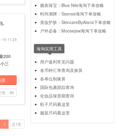
腕表珠宝：Blue Nile海淘下单攻略
时尚潮牌：Ssense海淘下单攻略
美妆护肤：SkincareByAlana下单攻略
R-
户外必备：Moosejaw海淘下单攻略
-19 11:29
海淘实用工具
量200
用户返利常见问题
典小三
各币种汇率查询及换算
各单位制换算
链接
国际包裹跟踪查询
已售
86
化妆品保质期查询
鞋子尺码看这里
服装尺码看这里
1
总1页