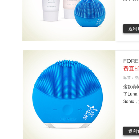
返利
FOR
费直邮
标签：
热
这款萌
了Lun
Sonic
返利