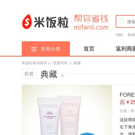
HBX
Bal
首页
返利商
所有分类
米饭粒海淘返利
>>
优惠列表
>> 典藏
典藏
标签
FOR
后￥25
分类：
美
这款萌
右下角添
次，堪称