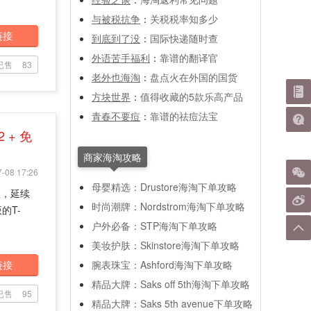
与被税抗争
：
关税税率知多少
链接
到底到了没
：
国际快递随时查
外语苦手福利
：
靠谱的翻译官
已售
83
老外也海淘
：
盘点火在外国的国货
方块世界
：
值得收藏的5款乐高产品
青春不要痘
：
靠谱的祛痘法宝
 + 免
商家海淘攻略
-08 17:26
母婴精选：Drustore海淘下单攻略
版，延续
时尚潮牌：Nordstrom海淘下单攻略
的T-
户外必备：STP海淘下单攻略
美妆护肤：Skinstore海淘下单攻略
链接
腕表珠宝：Ashford海淘下单攻略
精品大牌：Saks off 5th海淘下单攻略
已售
95
精品大牌：Saks 5th avenue下单攻略