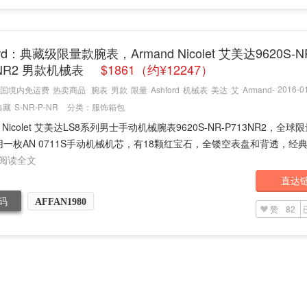
ord：典藏级限量款腕表，Armand Nicolet 艾美达9620S-N
3NR2 男款机械表
$1861（约¥12247）
2016-01
国境内免运费
热卖商品
腕表
男款
限量
Ashford
机械表
美达
艾
Armand-
典藏
S-NR-P-NR
分类：
服饰箱包
d Nicolet 艾美达LS8系列男士手动机械腕表9620S-NR-P713NR2，全球限
一枚AN 0711S手动机械机芯，有18颗红宝石，全镂空表盘和背透，经
阅读全文
直达
码
AFFAN1980
赞
82