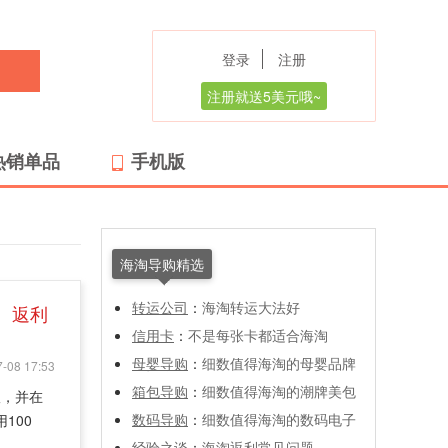
登录
注册
注册就送5美元哦~
热销单品
手机版
海淘导购精选
转运公司
：
海淘转运大法好
返利
信用卡
：
不是每张卡都适合海淘
母婴导购
：
细数值得海淘的母婴品牌
-08 17:53
箱包导购
：
细数值得海淘的潮牌美包
版，并在
数码导购
：
细数值得海淘的数码电子
100
经验之谈
：
海淘返利常见问题