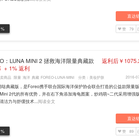
直达
1%
赞
79
EO：LUNA MINI 2 拯救海洋限量典藏款
返利后￥1075.2
 + 1% 返利
2016-07
卖商品
限量
海洋
典藏
FOREO-LUNA-MINI
分类：
美妆护肤
萌哒典藏版，是Foreo携手联合国际海洋保护协会联合打造的公益款限量
a Mini 2代的所有优势，并在右下角添加海龟图案，炒鸡萌~二代采用增强版
，清洁力与舒缓技术...
阅读全文
直达
1%
赞
89