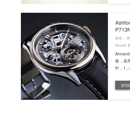
Ashf
P71
标签：
美
Nicolet
Arman
枚，采用
针，1...
折扣