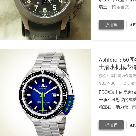
瑞士 ...
阅读全文
折扣码
AF
Ashford：50
士潜水机械表
标签：
美国境内免运费
NBU-NBU
分类：
服
EDOX瑞士依度表1
一项不可思议的成就。
颗宝石，动力储...
折扣码
AF