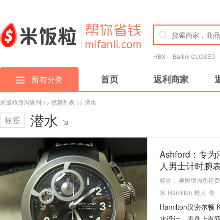
HBX
Baltini CLOSED
首页
返利商家
所有分类
米饭粒海淘返利
>>
优惠列表
>> 潜水
潜水
标签
Ashford：专
人男士计时腕
标签：
美国境内免运费
水
Hamilton
蛙人
专
Hamilton汉密尔顿
水设计，表盘上有