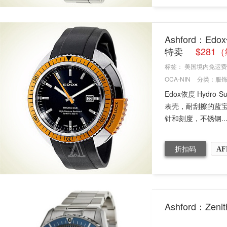
Ashford：Ed
特卖
$281
标签：
美国境内免运费
OCA-NIN
分类：
服
Edox依度 Hydr
表壳，耐刮擦的蓝
针和刻度，不锈钢..
折扣码
AF
Ashford：Ze