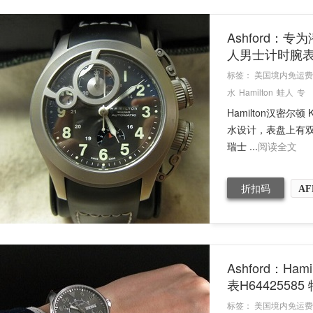
Ashford：专
人男士计时腕
标签：
美国境内免运费
水
Hamilton
蛙人
专
Hamilton汉密尔顿
水设计，表盘上有
瑞士 ...
阅读全文
折扣码
AF
Ashford：Ha
表H64425585
标签：
美国境内免运费