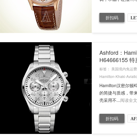
折扣码
LE
Ashford：Ha
H64666155 
标签：
美国境内免运费
Hamilton-Khaki-Aviati
Hamilton汉密尔顿
的简捷与质感，带来
壳采用不...
阅读全
折扣码
AF