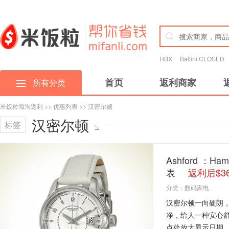
HBX
Baltini CLOSED
首页
返利商家
所有分类
米饭粒海淘返利
>>
优惠列表
>> 汉密尔顿
汉密尔顿
标签
Ashford ：Ham
表
返利后$3
分类：
数码家电
汉密尔顿一向硬朗
净，给人一种安心
点处放大显示日期、