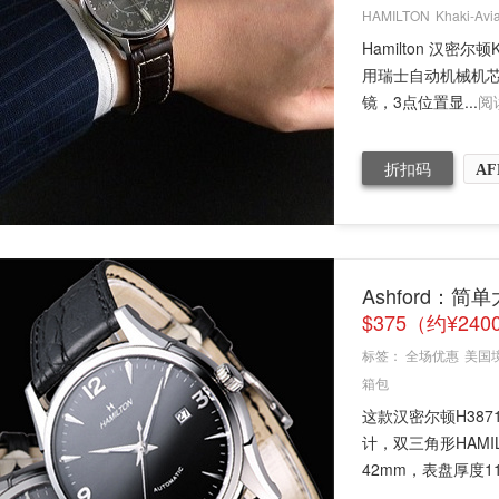
HAMILTON
Khaki-Avia
Hamilton 汉密尔
用瑞士自动机械机
镜，3点位置显...
阅
折扣码
AF
Ashford：
$375（约¥240
标签：
全场优惠
美国
箱包
这款汉密尔顿H387
计，双三角形HAM
42mm，表盘厚度11m