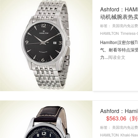
Ashford：HA
动机械腕表热
标签：
美国境内免运费
HAMILTON
Timeless-
Hamilton汉密尔顿
气、耐看等特点深受
力...
阅读全文
Ashford：Ham
$563.06（
标签：
美国境内免运费
HAMILTON
Khaki-Nav