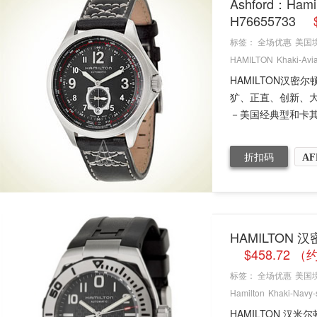
Ashford：Ham
H76655733
标签：
全场优惠
美国
HAMILTON
Khaki-Avia
HAMILTON汉
犷、正直、创新、
－美国经典型和卡其
折扣码
AF
HAMILTON 
$458.72 
标签：
全场优惠
美国
Hamilton
Khaki-Navy-
HAMILTON 汉