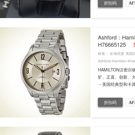
折扣码
AF
Ashford：Ha
H76665125
标签：
全场优惠
美国
Ashford-Hamilton-Khak
HAMILTON汉
犷、正直、创新、
－美国经典型和卡其
折扣码
AF