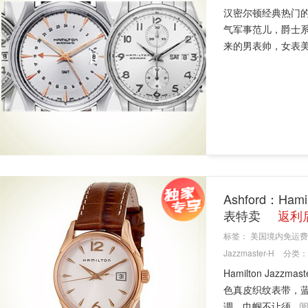
汉密尔顿经典热门
气军事范儿，爵士
来的男表帅，女表美
Ashford：Ha
表特卖
返利后
标签：
美国境内免运费
Jazzmaster-H
分类：
Hamilton Jaz
色真皮织纹表带，
调，巾帼不让须...