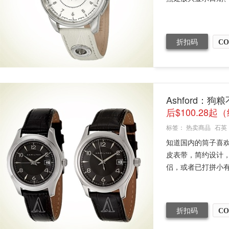
折扣码
CO
Ashford：
后$100.28起
标签：
热卖商品
石英
知道国内的筒子喜
皮表带，简约设计
侣，或者已打拼小有
折扣码
CO