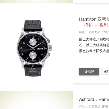
Hamilton
折扣 ＋ 返利
标签：
热卖商品
汉密
爵士大师这只裂墙推
石，以三大经典机芯
黑色拉丝太阳纹表盘，
折扣码
AF
Ashford：Ha
标签：
热卖商品
腕表