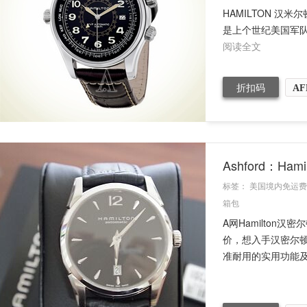
HAMILTON 汉
是上个世纪美国军队专用手
阅读全文
折扣码
AF
Ashford：H
标签：
美国境内免运费
箱包
A网Hamilton
价，想入手汉密尔顿
准耐用的实用功能及其