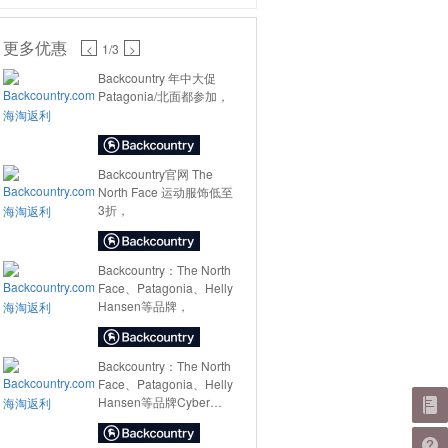
更多优惠
<
1
/3
>
Backcountry 年中大促
Patagonia/北面都参加，
Backcountry官网 The
North Face 运动服饰低至
3折，
Backcountry：The North
Face、Patagonia、Helly
Hansen等品牌，
Backcountry：The North
Face、Patagonia、Helly
Hansen等品牌Cyber
Monday特卖，