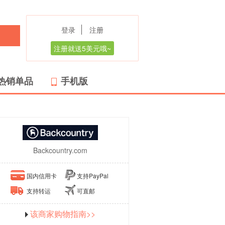
登录
注册
注册就送5美元哦~
热销单品
手机版
Backcountry.com
国内信用卡
支持PayPal
支持转运
可直邮
该商家购物指南>>