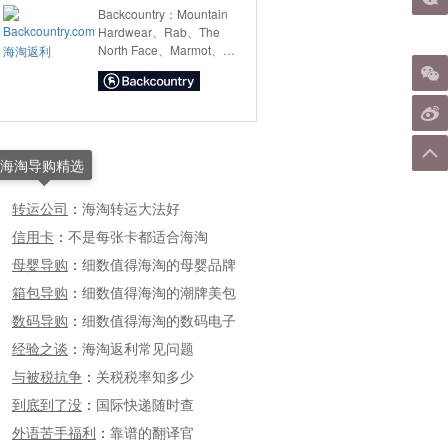
Backcountry：Mountain
Hardwear、Rab、The
North Face、Marmot、
SOREL、Black Diamond
等品牌户外运动服饰及装
备，
海淘导购精选
转运公司
：
海淘转运大法好
信用卡
：
不是每张卡都适合海淘
母婴导购
：
细数值得海淘的母婴品牌
箱包导购
：
细数值得海淘的潮牌美包
数码导购
：
细数值得海淘的数码电子
经验之谈
：
海淘返利常见问题
与被税抗争
：
关税税率知多少
到底到了没
：
国际快递随时查
外语苦手福利
：
靠谱的翻译官