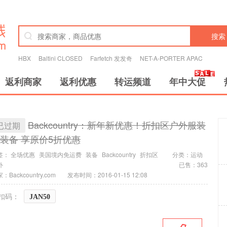
搜索
HBX
Baltini CLOSED
Farfetch 发发奇
NET-A-PORTER APAC
返利商家
返利优惠
转运频道
年中大促
Backcountry：新年新优惠！折扣区户外服装
已过期
装备 享原价5折优惠
签：
全场优惠
美国境内免运费
装备
Backcountry
折扣区
分类：
运动
外
已售：363
：Backcountry.com
发布时间：2016-01-15 12:08
扣码：
JAN50