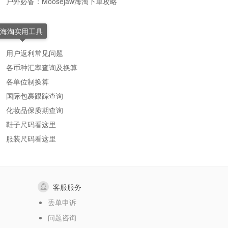
户外必备：Moosejaw海淘下单攻略
海淘实用工具
用户返利常见问题
各币种汇率查询及换算
各单位制换算
国际包裹跟踪查询
化妆品保质期查询
鞋子尺码看这里
服装尺码看这里
客服服务
丢单申诉
问题咨询