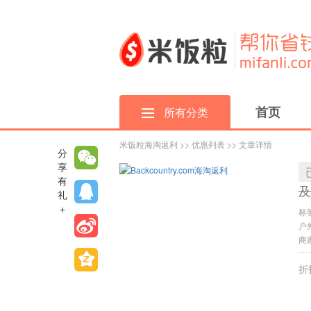
首页
所有分类
米饭粒海淘返利
>>
优惠列表
>> 文章详情
分
享
有
及
礼
+
标
户
商家
折