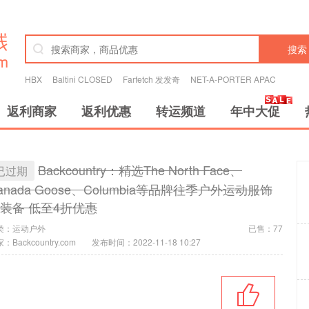
搜索
HBX
Baltini CLOSED
Farfetch 发发奇
NET-A-PORTER APAC
返利商家
返利优惠
转运频道
年中大促
Backcountry：精选The North Face、
已过期
anada Goose、Columbia等品牌往季户外运动服饰
装备 低至4折优惠
类：
运动户外
已售：77
：Backcountry.com
发布时间：2022-11-18 10:27