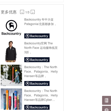
更多优惠
<
1
/3
>
Backcountry 年中大促
Patagonia/北面都参加，
Backcountry官网 The
North Face 运动服饰低至
3折，
Backcountry：The North
Face、Patagonia、Helly
Hansen等品牌，
Backcountry：The North
Face、Patagonia、Helly
Hansen等品牌Cyber
Monday特卖，