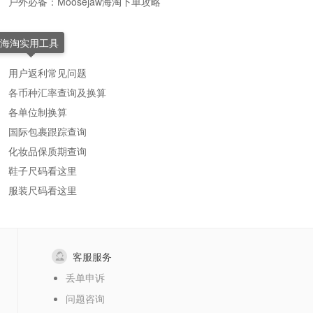
户外必备：Moosejaw海淘下单攻略
海淘实用工具
用户返利常见问题
各币种汇率查询及换算
各单位制换算
国际包裹跟踪查询
化妆品保质期查询
鞋子尺码看这里
服装尺码看这里
客服服务
丢单申诉
问题咨询