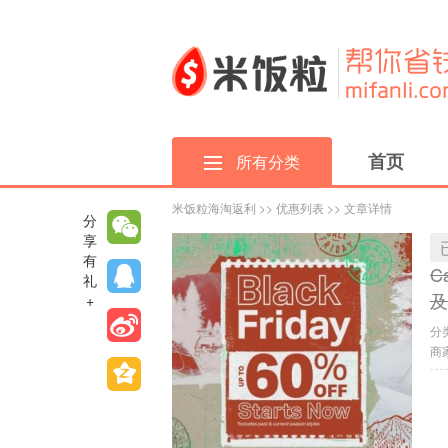
首页
所有分类
米饭粒海淘返利
>>
优惠列表
>> 文章详情
分
享
有
C
礼
及
+
分
商家