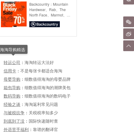
Backcountry：Mountain
Hardwear、Rab、The
North Face、Marmot、
SOREL、Black Diamond
等品牌户外运动服饰及装
备，
海淘导购精选
转运公司
：
海淘转运大法好
信用卡
：
不是每张卡都适合海淘
母婴导购
：
细数值得海淘的母婴品牌
箱包导购
：
细数值得海淘的潮牌美包
数码导购
：
细数值得海淘的数码电子
经验之谈
：
海淘返利常见问题
与被税抗争
：
关税税率知多少
到底到了没
：
国际快递随时查
外语苦手福利
：
靠谱的翻译官