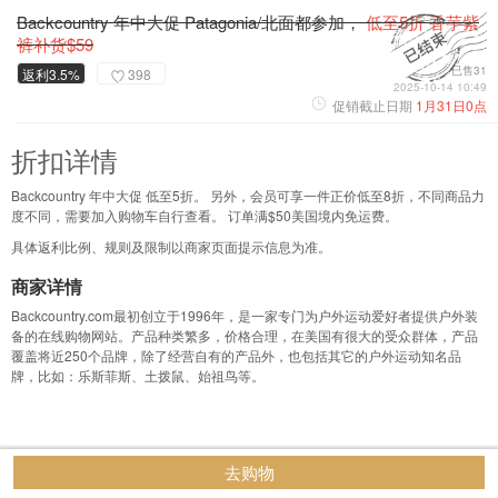
Backcountry 年中大促 Patagonia/北面都参加，
低至5折 香芋紫
裤补货$59
已售31
返利3.5%
398
2025-10-14 10:49
促销截止日期
1月31日0点
折扣详情
Backcountry 年中大促 低至5折。 另外，会员可享一件正价低至8折，不同商品力
度不同，需要加入购物车自行查看。 订单满$50美国境内免运费。
具体返利比例、规则及限制以商家页面提示信息为准。
商家详情
Backcountry.com最初创立于1996年，是一家专门为户外运动爱好者提供户外装
备的在线购物网站。产品种类繁多，价格合理，在美国有很大的受众群体，产品
覆盖将近250个品牌，除了经营自有的产品外，也包括其它的户外运动知名品
牌，比如：乐斯菲斯、土拨鼠、始祖鸟等。
去购物