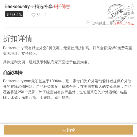
Backcountry：精选外套
8折优惠
已售12
返利3.5%
72
2022-02-06 21:02
促销截止日期
2月9日13点
折扣详情
Backcountry 现有精选外套8折优惠，无需使用折扣码。订单金额满$50免费寄至
美国地址。支持转运。
具体返利比例、规则及限制以商家页面提示信息为准。
商家详情
Backcountry.com最初创立于1996年，是一家专门为户外运动爱好者提供户外装
备的在线购物网站。产品种类繁多，价格合理，在美国有很大的受众群体，产品
覆盖将近250个品牌，除了经营自有的产品外，也包括其它的户外运动知名品
牌，比如：乐斯菲斯、土拨鼠、始祖鸟等。
去购物