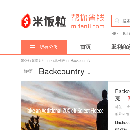
HBX
Bal
首页
返利商
所有分类
米饭粒海淘返利
>>
优惠列表
>> Backcountry
Backcountry
标签
Back
克
标签：
全
服饰箱包
Back
的网站