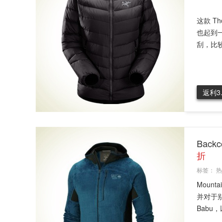
这款 T
也起到
刮，比较
返利3
Back
折
标签：
热
Moun
并对于
Babu