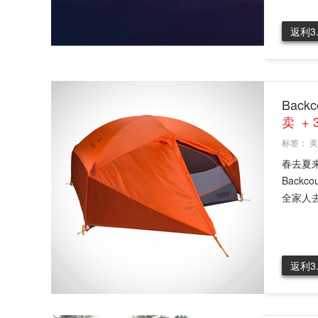
返利3
Bac
卖 + 
标签：
美
春去夏
Back
全家人去
返利3