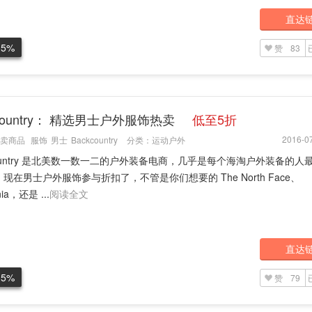
直达
.5%
赞
83
kcountry： 精选男士户外服饰热卖
低至5折
2016-07
卖商品
服饰
男士
Backcountry
分类：
运动户外
country 是北美数一数一二的户外装备电商，几乎是每个海淘户外装备的人
现在男士户外服饰参与折扣了，不管是你们想要的 The North Face、
nia，还是 ...
阅读全文
直达
.5%
赞
79