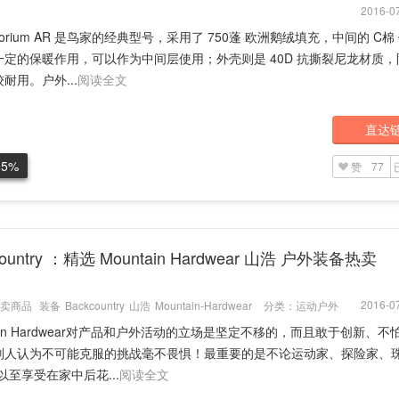
2016-07
horium AR 是鸟家的经典型号，采用了 750蓬 欧洲鹅绒填充，中间的 C棉
一定的保暖作用，可以作为中间层使用；外壳则是 40D 抗撕裂尼龙材质，
耐用。户外...
阅读全文
直达
.5%
赞
77
country ：精选 Mountain Hardwear 山浩 户外装备热卖
2016-07
卖商品
装备
Backcountry
山浩
Mountain-Hardwear
分类：
运动户外
tain Hardwear对产品和户外活动的立场是坚定不移的，而且敢于创新、不
别人认为不可能克服的挑战毫不畏惧！最重要的是不论运动家、探险家、
，以至享受在家中后花...
阅读全文