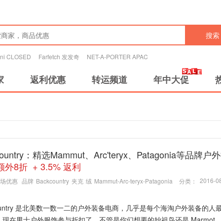
搜索
tini CLOSED
Farfetch 发发奇
NET-A-PORTER APAC
家
返利优惠
转运频道
年中大促
country：精选Mammut、Arc'teryx、Patagonia等品牌
额外8折 + 3.5% 返利
2016-08
场优惠
品牌
Backcountry
夹克
绒
Mammut-Arc-teryx-Patagonia
分类：
country 是北美数一数一二的户外装备电商，几乎是每个海淘户外装备的人
。现在男士户外服饰参与折扣了，不管是你们想要的始祖鸟还是 Marmot