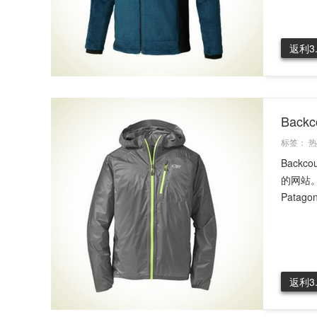
返利3
Bac
标签：
热
Back
的网站。
Patago
返利3