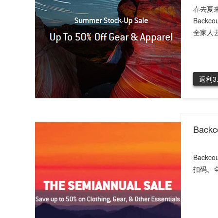
春去夏
Back
全家人去
返利3
Bac
Back
扣码。