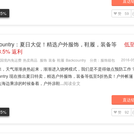
直达
.5%
赞
59
kcountry：夏日大促！精选户外服饰，鞋履，装备等
低至
3.5% 返利
2016-05
国境内免运费
热卖商品
服饰
装备
鞋履
Backcountry
分类：
服饰箱包
来，天气渐渐炎热起来，渐渐进入烧烤模式，我们是不是得做点预防工作
country 现在推出夏日特卖，精选户外服饰，装备等低至5折热卖！户外帐
海边乘凉的时候备着，户外凉鞋...
阅读全文
直达
.5%
赞
92