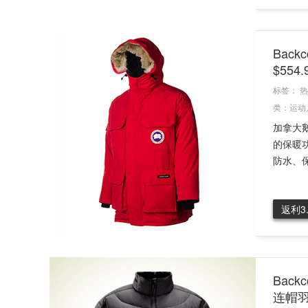
Back
$554
标签：
热
类：
运动
加拿大
的保暖功
防水、保
返利3
Back
连帽羽