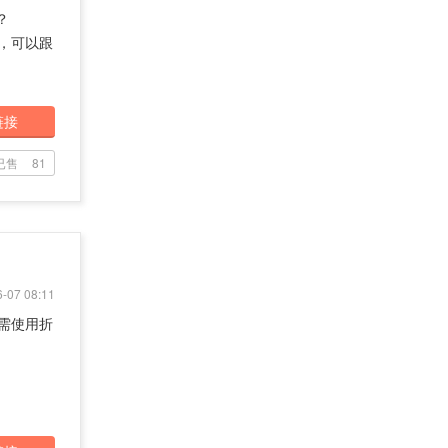
？
篷，可以跟
链接
已售
81
-07 08:11
需使用折