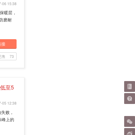
-06 15:38
 保暖层，
防磨耐
链接
已售
73
低至5
-05 12:38
怕失败，
珠峰上的