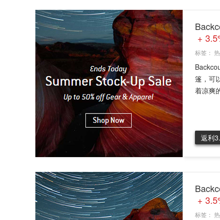
Bac
+ 3.
标签：
热
Back
篷，可
着凉爽的
返利3
Bac
+ 3.
标签：
热