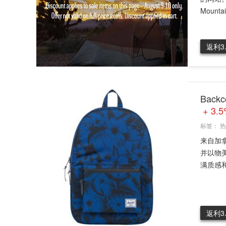
Mountai
返利3
Back
+ 3.
标签：
热
来自加拿
并以物
满质感和
返利3