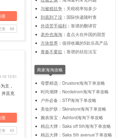
与被税抗争
：
关税税率知多少
链接
到底到了没
：
国际快递随时查
外语苦手福利
：
靠谱的翻译官
已售
68
老外也海淘
：
盘点火在外国的国货
方块世界
：
值得收藏的5款乐高产品
青春不要痘
：
靠谱的祛痘法宝
商家海淘攻略
-10 12:51
母婴精选：Drustore海淘下单攻略
风格为主，
时尚潮牌：Nordstrom海淘下单攻略
，并且充
户外必备：STP海淘下单攻略
美妆护肤：Skinstore海淘下单攻略
链接
腕表珠宝：Ashford海淘下单攻略
精品大牌：Saks off 5th海淘下单攻略
已售
43
精品大牌：Saks 5th avenue下单攻略