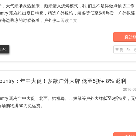
来，天气渐渐炎热起来，渐渐进入烧烤模式，我 们是不是得做点预防工作
country 现在推出夏日特卖，精选户外服饰，装备等低至5折热卖！户外帐
海边乘凉的时候备着，户外凉...
阅读全文
直达
.5%
赞
54
kcountry：年中大促！多款户外大牌 低至5折+ 8% 返利
2016-06
country 现有年中大促，北面、始祖鸟、土拨鼠等户外大牌
低至5折
特卖，无
全场购物满50刀免运费。