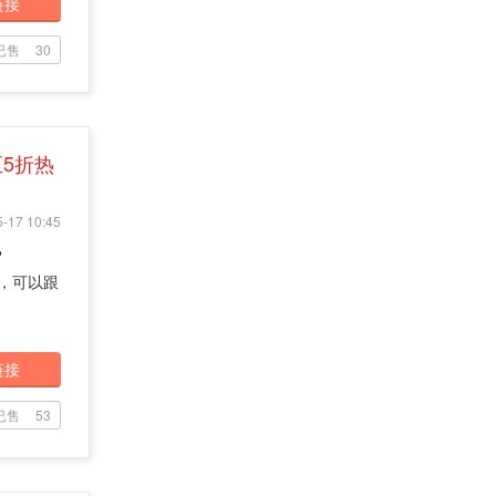
链接
已售
30
5折热
-17 10:45
？
篷，可以跟
链接
已售
53