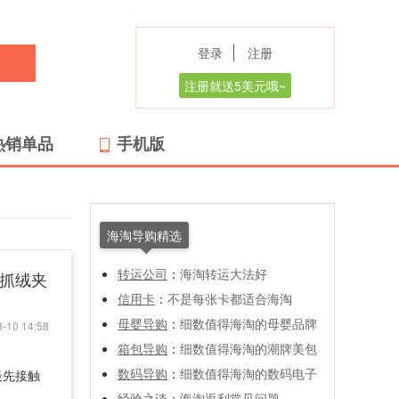
登录
注册
注册就送5美元哦~
热销单品
手机版
海淘导购精选
转运公司
：
海淘转运大法好
户外抓绒夹
信用卡
：
不是每张卡都适合海淘
母婴导购
：
细数值得海淘的母婴品牌
-10 14:58
箱包导购
：
细数值得海淘的潮牌美包
数码导购
：
细数值得海淘的数码电子
最先接触
、
经验之谈
：
海淘返利常见问题