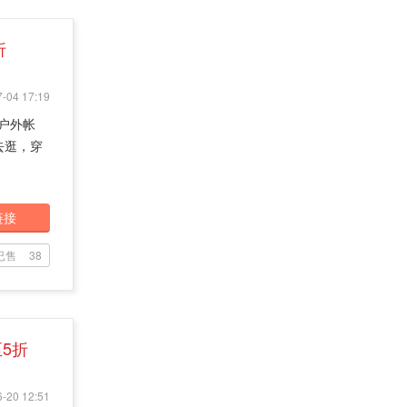
折
-04 17:19
！户外帐
去逛，穿
链接
已售
38
5折
-20 12:51