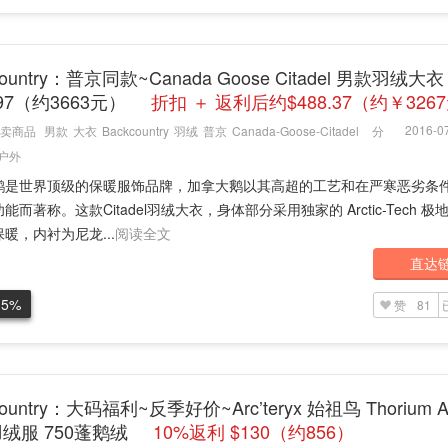
country：普京同款~Canada Goose Citadel 男款羽绒大衣
.97（约3663元）
折扣 ＋ 返利后约$488.37（约￥326
2016-07
卖商品
男款
大衣
Backcountry
羽绒
普京
Canada-Goose-Citadel
分
户外
鹅是世界顶级的保暖服饰品牌，加拿大鹅以其高超的工艺和在严寒恶劣条
能而著称。这款Citadel羽绒大衣，身体部分采用独家的 Arctic-Tech 极
暖，内衬为尼龙...
阅读全文
直达
.5%
赞
81
country：大码福利~反季好价~Arc’teryx 始祖鸟 Thorium 
绒服 750蓬鹅绒
10%返利 $130（约856）