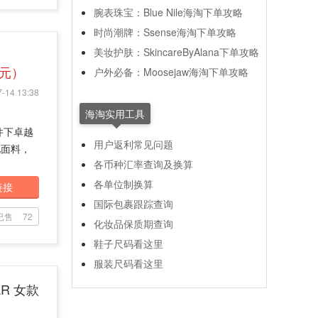
腕表珠宝：Blue Nile海淘下单攻略
时尚潮牌：Ssense海淘下单攻略
美妆护肤：SkincareByAlana下单攻略
7元）
户外必备：Moosejaw海淘下单攻略
-14 13:38
海淘实用工具
件下卓越
用户返利常见问题
地面料，
各币种汇率查询及换算
各单位制换算
链接
国际包裹跟踪查询
已售
72
化妆品保质期查询
鞋子尺码看这里
服装尺码看这里
AR 女款