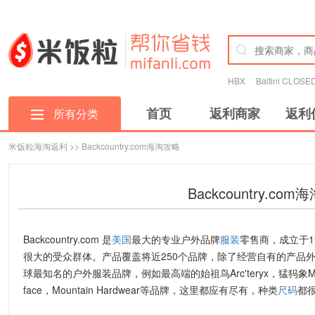
HBX
Baltini CLOSE
首页
返利商家
返利
所有分类
米饭粒海淘返利
>> Backcountry.com海淘攻略
Backcountry.co
Backcountry.com
是
美国
最大的专业户外品牌
服装
零售商，成立于
1
很大的受众群体。产品覆盖将近250个品牌，除了经营自有的产品
球最知名的户外服装品牌，例如最高端的始祖鸟
Arc'teryx，
猛犸象
M
face，Mountain Hardwear
等品牌，这里都应有尽有，种类
尺码
都