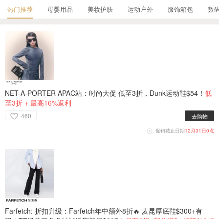
热门推荐
母婴用品
美妆护肤
运动户外
服饰箱包
数
NET-A-PORTER APAC站：时尚大促 低至3折，Dunk运动鞋$54！
低
至3折 + 最高16%返利
460
去购物
促销截止日期
12月31日0点
Farfetch: 折扣升级：Farfetch年中额外8折🔥 麦昆厚底鞋$300+有