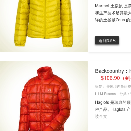
Marmot 土拨
和生产技术是其最大
详的土拨鼠Zeus 的女
返利3.5%
Backcountry：
$106.90
标签：
美国境内免运费
L-I-M-Essens
分类：
Haglofs 是瑞
种产品。Haglof
读全文