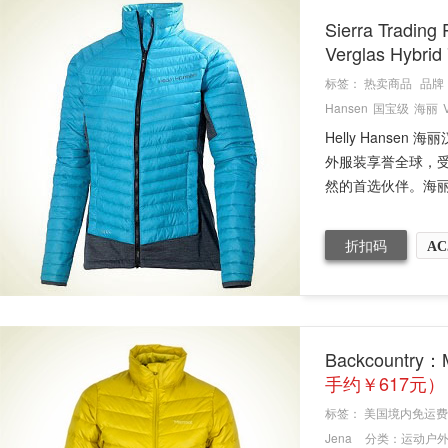
Sierra Tra
Verglas Hyb
标签：
热卖商品
品牌
Hansen
国宝级
海丽
Helly Hans
外服装享誉全球，
然的首选伙伴。海丽
折扣码
AC
Backcountr
手约￥617元）
标签：
美国境内免运费
Jena
分类：
运动户