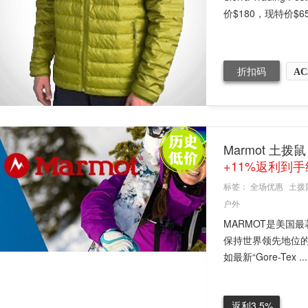
价$180，现特价$6
折扣码
AC
Marmot 土拨
+11%返利到手
标签：
全场优惠
土拨
户外
MARMOT是美国
保持世界领先地位
如最新“Gore-Tex ...
返利3.5%