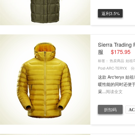
返利3.5%
Sierra Tradi
服
$175.9
标签：
热卖商品
始祖
Post-ARC-TERYX
分
这款 Arc'teryx
暖性能的同时还便于
采...
阅读全文
折扣码
AC