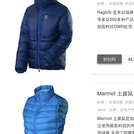
标签：
全场优惠
热卖
Haglofs 是
等多达500多种产品
部面料经DWR处理..
折扣码
AC
Marmot 土拨
标签：
全场优惠
美国
Jena
分类：
运动户
Marmot 土拨
泛使用最新科技的布
羽绒服 采用了防撕裂