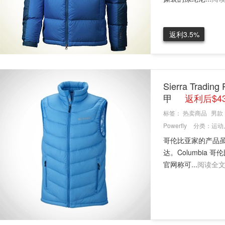
返利3.5%
Sierra Trad
甲
返利后$4
标签：
热卖商品
男款
Powerfly
分类：
运动
哥伦比亚家的产品
达。Columbia 哥
官网称可...
阅读全