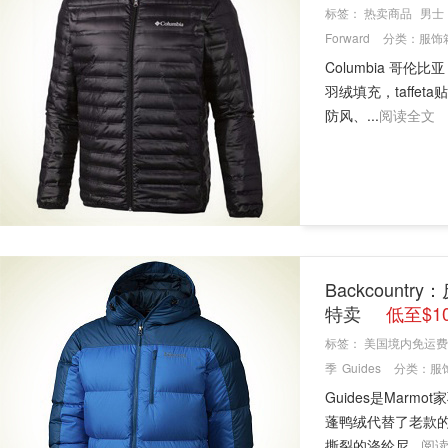
标签：
热卖商品
男士
Forward
分类：
服饰
Columbia 哥伦比
羽绒填充，taff
防风、...
阅读全文
Backcountr
特卖
低至$1
标签：
美国境内免运费
季
Guides
分类：
服
Guides是Marm
蓬鸭绒代替了老款的
撕裂的涤纶尼...
阅