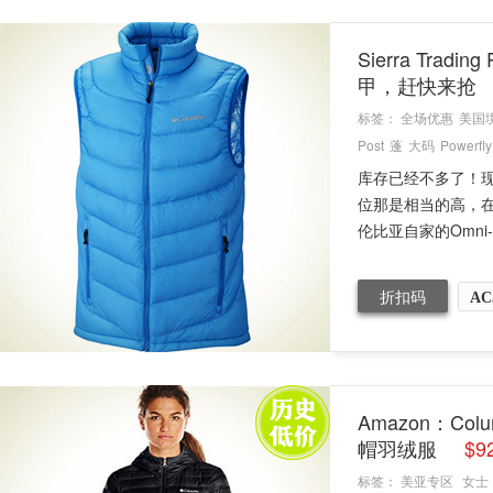
Sierra Tra
甲，赶快来抢
标签：
全场优惠
美国
Post
蓬
大码
Powerfly
库存已经不多了！现
位那是相当的高，在国
伦比亚自家的Omni-He
折扣码
AC
Amazon：Col
帽羽绒服
$
标签：
美亚专区
女士