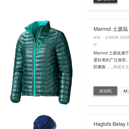
Marmot 土拨鼠
标签：
全场优惠
热卖
外
Marmot 土拨
爱好者的广泛推崇。这款
防撕裂，...
阅读全
折扣码
AC
Haglofs Bela