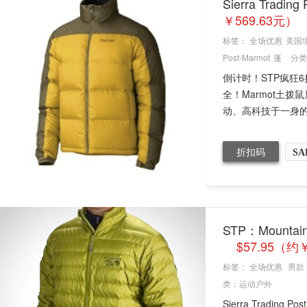
Sierra Trad
￥569.63元）
标签：
全场优惠
美国
Post-Marmot
蓬
分类
倒计时！STP疯狂6
全！Marmot土
动、高科技于一身的革
折扣码
SA
STP：Mountai
$57.95（约
标签：
全场优惠
男款
类：
运动户外
Sierra Trading 