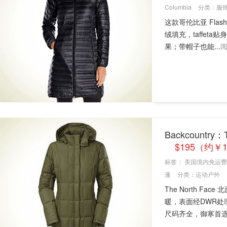
Columbia
分类：
服
这款哥伦比亚 Flas
绒填充，taffe
果；带帽子也能...
Backcountr
$195（约￥1
标签：
美国境内免运费
蓬
分类：
运动户外
The North F
暖，表面经DWR
尺码齐全，御寒首选。