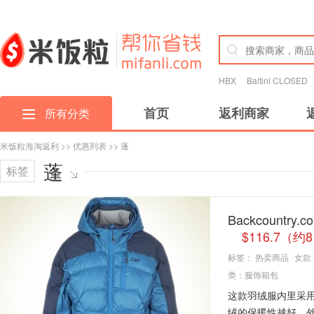
HBX
Baltini CLOSED
首页
返利商家
所有分类
米饭粒海淘返利
>>
优惠列表
>> 蓬
蓬
标签
Backcountry.
$116.7（约
标签：
热卖商品
女款
类：
服饰箱包
这款羽绒服内里采用
绒的保暖性越好。外