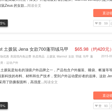
Zeus 的女款...
阅读全文
直达
.5%
赞
59
ot 土拨鼠 Jena 女款700蓬羽绒马甲
$65.98（约420元
2015-09
场优惠
美国境内免运费
热卖商品
土拨鼠
Marmot
女款
羽绒
马甲
蓬
分类：
运动户外
mot 土拨鼠是知名的顶级户外品牌之一，产品包含户外服装、睡袋、帐篷等
最新科技的布料、材料和生产技术，受到户外运动爱好者的追捧。这款 Jen
采用了防撕裂面料，高强度...
阅读全文
直达
.5%
赞
93