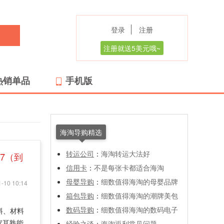
登录
注册
注册就送5美元哦~
热销单品
手机版
海淘导购精选
转运公司
：
海淘转运大法好
.97（到
信用卡
：
不是每张卡都适合海淘
母婴导购
：
细数值得海淘的母婴品牌
-10 10:14
箱包导购
：
细数值得海淘的潮牌美包
数码导购
：
细数值得海淘的数码电子
料、材料
家耳熟能
经验之谈
：
海淘返利常见问题