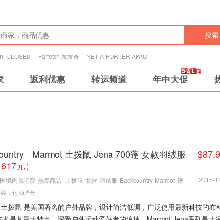
搜索
tini CLOSED
Farfetch 发发奇
NET-A-PORTER APAC
家
返利优惠
转运频道
年中大促
country：Marmot 土拨鼠 Jena 700蓬 女款羽绒服
$87
617元）
2015-11
国境内免运费
热卖商品
土拨鼠
女款
羽绒服
Backcountry-Marmot
蓬
分类：
运动户外
ot 土拨鼠 是美国著名的户外品牌，设计简洁低调，广泛使用最新科技的布
术是其最大特点，深受户外运动爱好者的追捧。Marmot Jena系列是大