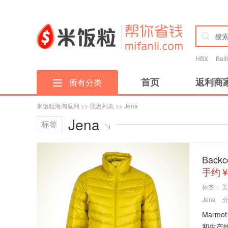
HBX
Bal
首页
返利商
所有分类
米饭粒海淘返利
>>
优惠列表
>> Jena
Jena
标签
Back
手约￥
标签：
美
Jena
Marm
和生产技