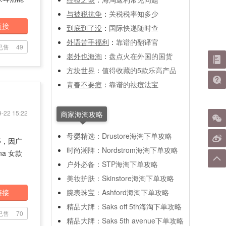
与被税抗争
：
关税税率知多少
链接
到底到了没
：
国际快递随时查
外语苦手福利
：
靠谱的翻译官
已售
49
老外也海淘
：
盘点火在外国的国货
方块世界
：
值得收藏的5款乐高产品
青春不要痘
：
靠谱的祛痘法宝
）
-22 15:22
商家海淘攻略
母婴精选：Drustore海淘下单攻略
等，因广
时尚潮牌：Nordstrom海淘下单攻略
a 女款
户外必备：STP海淘下单攻略
美妆护肤：Skinstore海淘下单攻略
链接
腕表珠宝：Ashford海淘下单攻略
精品大牌：Saks off 5th海淘下单攻略
已售
70
精品大牌：Saks 5th avenue下单攻略