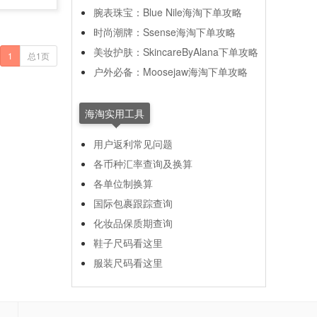
腕表珠宝：Blue Nile海淘下单攻略
时尚潮牌：Ssense海淘下单攻略
美妆护肤：SkincareByAlana下单攻略
1
总1页
户外必备：Moosejaw海淘下单攻略
海淘实用工具
用户返利常见问题
各币种汇率查询及换算
各单位制换算
国际包裹跟踪查询
化妆品保质期查询
鞋子尺码看这里
服装尺码看这里