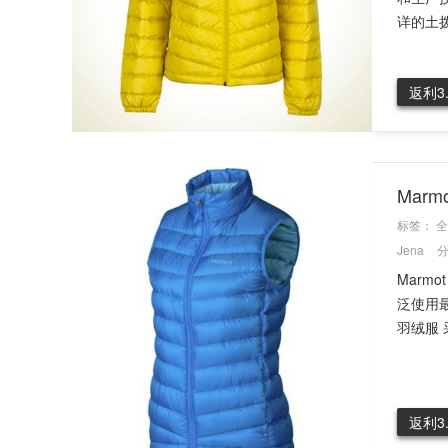
详的土拨鼠
返利3
Marm
标签：
全
Jena
Mar
泛使用
羽绒服 
返利3