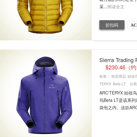
采...
阅读全文
折扣码
AC
Sierra Trad
$230.46（
标签：
热卖商品
始祖
TERYX
Beta-LT
分类
ARC'TERYX
鸟Beta LT是
袋包之内。这款ARC.