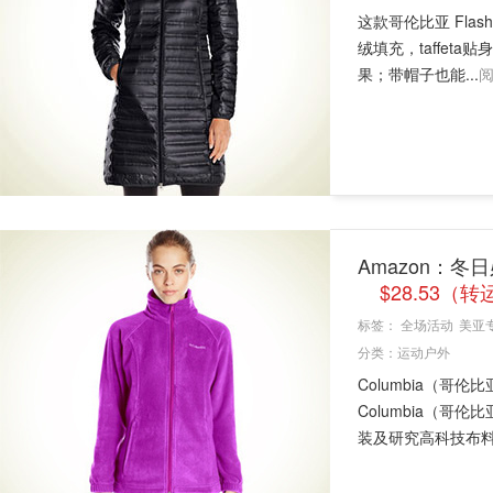
这款哥伦比亚 Flas
绒填充，taffe
果；带帽子也能...
Amazon：冬日必
$28.53（
标签：
全场活动
美亚
分类：
运动户外
Columbia（哥
Columbia（
装及研究高科技布料