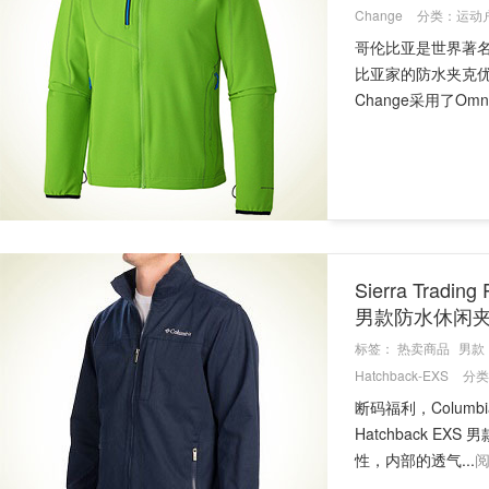
Change
分类：
运动
哥伦比亚是世界著
比亚家的防水夹克优
Change采用了Omni-
Sierra Trad
男款防水休闲
标签：
热卖商品
男款
Hatchback-EXS
分类
断码福利，Colum
Hatchback 
性，内部的透气...