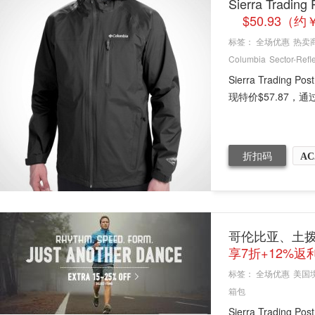
Sierra Tradi
$50.93（约
标签：
全场优惠
热卖
Columbia
Sector-Refl
Sierra Trading 
现特价$57.87，
折扣码
AC
哥伦比亚、土
享7折+12%返
标签：
全场优惠
美国
箱包
Sierra Trad