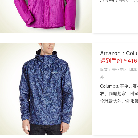
Amazon：Col
运到手约￥416
标签：
美亚专区
印花
外
Columbia 哥
衣、雨帽起家，时
全球最大的户外服装