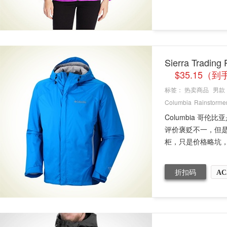
Sierra Tradi
$35.15（
标签：
热卖商品
男款
Columbia
Rainstorme
Columbia 哥
评价褒贬不一，但
柜，只是价格略坑，海
折扣码
AC