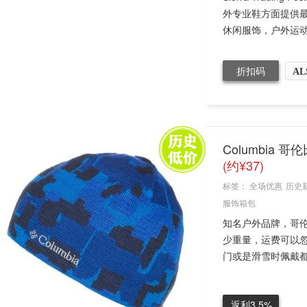
外专业鞋方面提供最
休闲服饰，户外运动装
折扣码
AL
Columbia 哥
(约¥37)
标签：
全场优惠
历史
服饰箱包
知名户外品牌，哥
少重量，运费可以忽略
门或是滑雪时佩戴都
返利3.5%