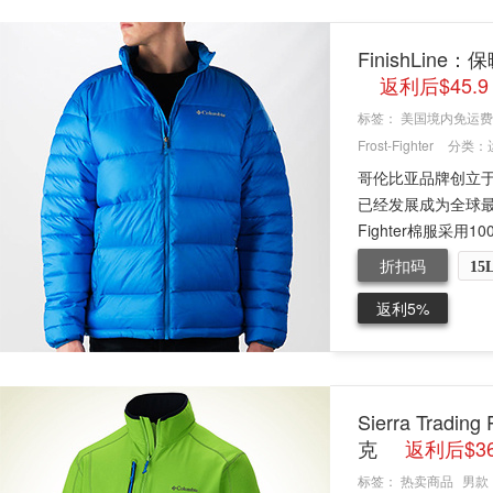
FinishLine：
返利后$45.9
标签：
美国境内免运费
Frost-Fighter
分类：
哥伦比亚品牌创立于
已经发展成为全球最
Fighter棉服采用10
折扣码
15
返利5%
Sierra Trad
克
返利后$3
标签：
热卖商品
男款