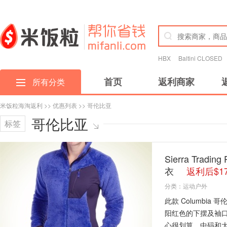
HBX
Baltini CLOSED
首页
返利商家
所有分类
米饭粒海淘返利
>>
优惠列表
>> 哥伦比亚
哥伦比亚
标签
Sierra Trad
衣
返利后$17
分类：
运动户外
此款 Columb
阳红色的下摆及袖
心很划算，中码和大