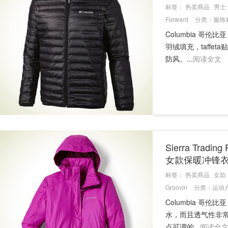
标签：
热卖商品
男士
Forward
分类：
服饰
Columbia 哥伦比
羽绒填充，taff
防风、...
阅读全文
Sierra Trad
女款保暖冲锋
标签：
热卖商品
女款
Groovin
分类：
运动
Columbia 哥伦比亚
水，而且透气性非
点可调的...
阅读全