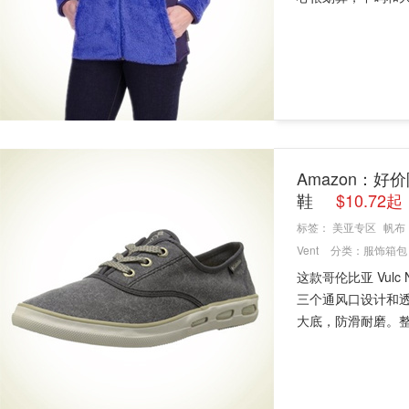
Amazon：好价限
鞋
$10.72
标签：
美亚专区
帆布
Vent
分类：
服饰箱包
这款哥伦比亚 Vul
三个通风口设计和
大底，防滑耐磨。整