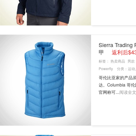
Sierra Trad
甲
返利后$4
标签：
热卖商品
男款
Powerfly
分类：
运动
哥伦比亚家的产品
达。Columbia 哥
官网称可...
阅读全