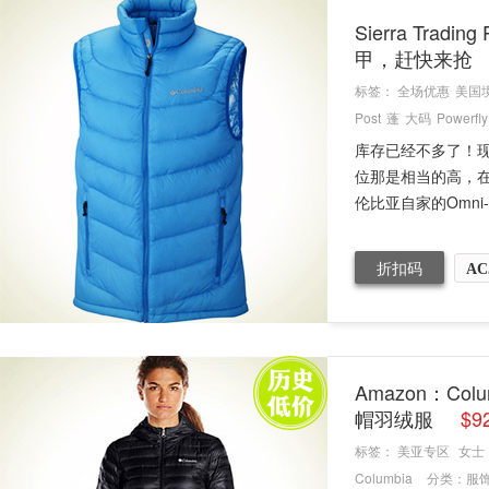
Sierra Tra
甲，赶快来抢
标签：
全场优惠
美国
Post
蓬
大码
Powerfly
库存已经不多了！现
位那是相当的高，在国
伦比亚自家的Omni-He
折扣码
AC
Amazon：Col
帽羽绒服
$
标签：
美亚专区
女士
Columbia
分类：
服