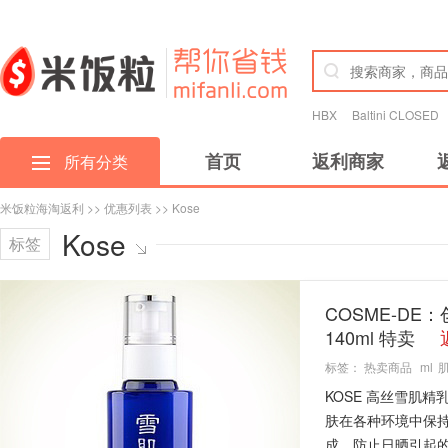
HBX
Baltini CLOSED
首页
返利商家
所有分类
米饭粒海淘返利
>>
优惠列表
>> Kose
Kose
标签
COSME-D
140ml 特卖
标签：
热卖商品
ml
KOSE 高丝雪肌
肤在各种环境中保
成，防止日晒引起的