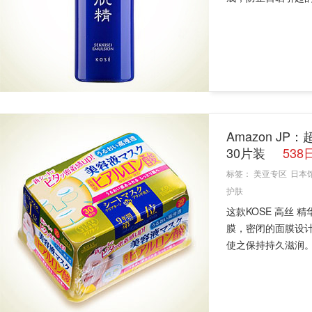
Amazon JP
30片装
53
标签：
美亚专区
日本
护肤
这款KOSE 高丝 
膜，密闭的面膜设
使之保持持久滋润。膜