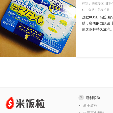
标签：
美亚专区
日本
仁
分类：
美妆护肤
这款KOSE 高丝 
膜，密闭的面膜设
使之保持持久滋润。膜
返利帮助
新手教程
查看更多帮助