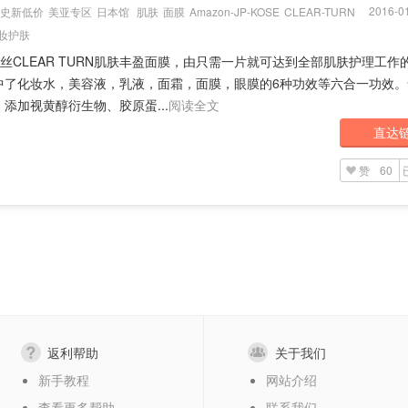
2016-01
史新低价
美亚专区
日本馆
肌肤
面膜
Amazon-JP-KOSE
CLEAR-TURN
妆护肤
高丝CLEAR TURN肌肤丰盈面膜，由只需一片就可达到全部肌肤护理工作
中了化妆水，美容液，乳液，面霜，面膜，眼膜的6种功效等六合一功效。
添加视黄醇衍生物、胶原蛋...
阅读全文
直达
赞
60
返利帮助
关于我们
新手教程
网站介绍
查看更多帮助
联系我们