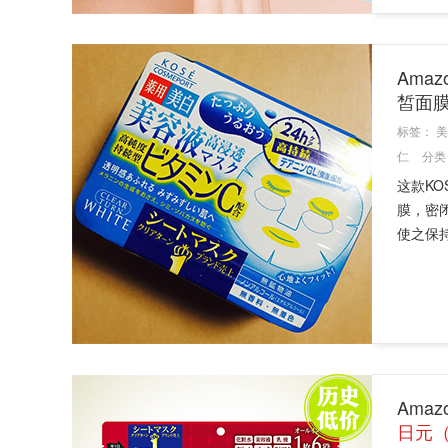
Ama
皙面
标签：
美
仁
分类
这款KO
膜，密
使之保持
Amaz
日元（