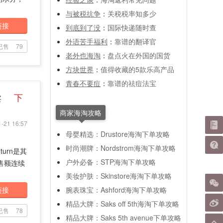
与被税抗争
：
关税税率知多少
链接
到底到了没
：
国际快递随时查
外语苦手福利
：
靠谱的翻译官
已售
79
老外也海淘
：
盘点火在外国的国货
方块世界
：
值得收藏的5款乐高产品
青春不要痘
：
靠谱的祛痘法宝
卖
下
商家海淘攻略
-21 16:57
母婴精选：Drustore海淘下单攻略
时尚潮牌：Nordstrom海淘下单攻略
urn是其
户外必备：STP海淘下单攻略
销售额连续
美妆护肤：Skinstore海淘下单攻略
链接
腕表珠宝：Ashford海淘下单攻略
精品大牌：Saks off 5th海淘下单攻略
已售
78
精品大牌：Saks 5th avenue下单攻略