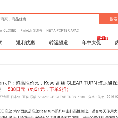
搜索
tini CLOSED
Farfetch 发发奇
NET-A-PORTER APAC
家
返利优惠
转运频道
年中大促
zon JP：超高性价比，Kose 高丝 CLEAR TURN 玻尿酸
装
538日元（约31元，下单9折）
2016-02
亚专区
日本馆
面膜
尿酸
Amazon-JP
CLEAR-TURN
Kose
分类：
美妆
SE 高丝 精华面膜是高丝clear turn系列中主打高性价比、适合每天使用
闭的面膜设计能使美容液完全的渗透进角质层内部，完美的锁住肌肤内部