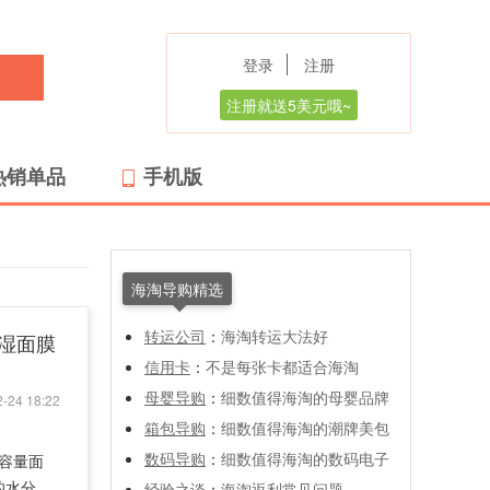
登录
注册
注册就送5美元哦~
热销单品
手机版
海淘导购精选
转运公司
：
海淘转运大法好
保湿面膜
信用卡
：
不是每张卡都适合海淘
母婴导购
：
细数值得海淘的母婴品牌
-24 18:22
箱包导购
：
细数值得海淘的潮牌美包
数码导购
：
细数值得海淘的数码电子
大容量面
的水分，
经验之谈
：
海淘返利常见问题