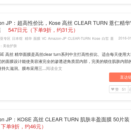
zon JP：超高性价比，Kose 高丝 CLEAR TURN 薏仁精
膜
547日元（下单9折，约31元）
2016-01
亚专区
日本馆
精华
面膜
VC
Amazon-JP
CLEAR-TURN
Kose
白皙
薏
：
美妆护肤
SE 高丝 精华面膜是高丝clear turn系列中主打高性价比、适合每天使用
闭的面膜设计能使美容液完全的渗透进角质层内部，完美的锁住肌肤内部
持久滋润。膜布采用三...
阅读全文
直达
赞
51
on JP：KOSE 高丝 CLEAR TURN 肌肤丰盈面膜 50片装
下单9折，约46元）