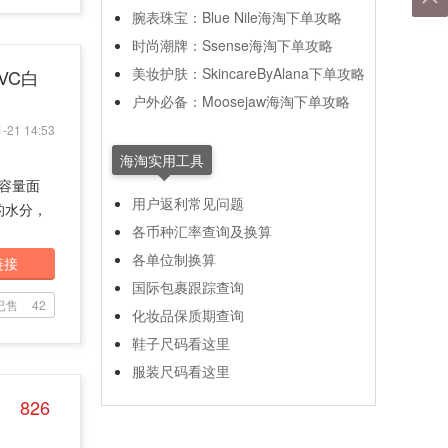
腕表珠宝：Blue Nile海淘下单攻略
时尚潮牌：Ssense海淘下单攻略
美妆护肤：SkincareByAlana下单攻略
华VC白
户外必备：Moosejaw海淘下单攻略
-21 14:53
海淘实用工具
大容量面
用户返利常见问题
的水分，
各币种汇率查询及换算
各单位制换算
链接
国际包裹跟踪查询
已售
42
化妆品保质期查询
鞋子尺码看这里
服装尺码看这里
826