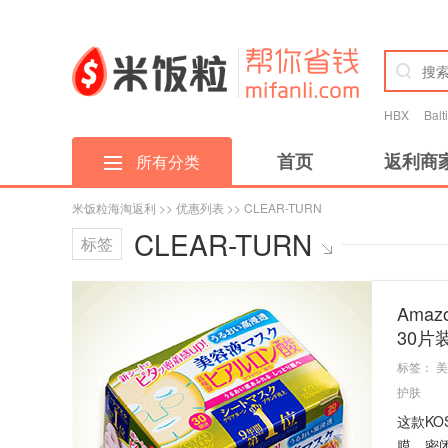
HBX
Bal
首页
返利商
所有分类
米饭粒海淘返利
>>
优惠列表
>> CLEAR-TURN
CLEAR-TURN
标签
Ama
30片
标签：
美
护肤
这款KO
膜，密