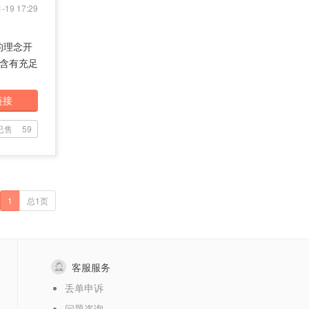
-19 17:29
的理念开
含有充足
链接
已售
59
1
总1页
客服服务
丢单申诉
问题咨询