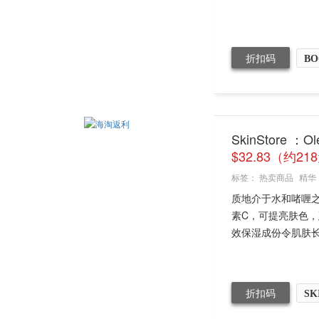
折扣码
BO
SkinStore 
$32.83（约21
标签：
热卖商品
精华
质地介于水和啫喱
素C，可提亮肤色，
效保湿成份令肌肤长
折扣码
SK