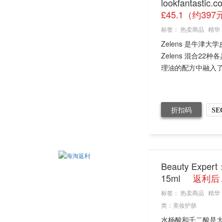
lookfantast
£45.1（约397
标签：
热卖商品
精华
Zelens 是牛
Zelens 混合
理油的配方中融入了具
折扣码
SE
Beauty Exp
15ml
返利后￡
标签：
热卖商品
精华
类：
美妆护肤
水杨酸和壬二酸是