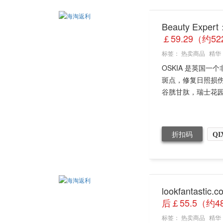
Beauty Exp
￡59.29（约5
标签：
热卖商品
精华
OSKIA 是英国
斑点，修复日照损伤
谷胱甘肽，瑞士花园
折扣码
QI
lookfantas
后￡55.5（约4
标签：
热卖商品
精华