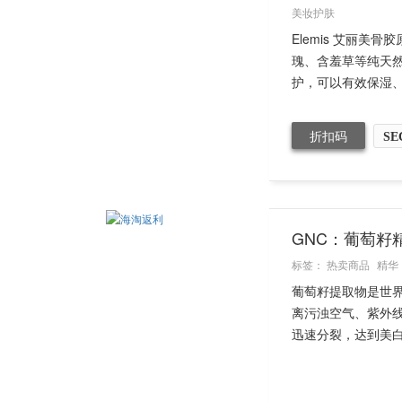
美妆护肤
Elemis 艾丽
瑰、含羞草等纯天
护，可以有效保湿、
折扣码
SE
GNC：葡萄籽精
标签：
热卖商品
精华
葡萄籽提取物是世
离污浊空气、紫外
迅速分裂，达到美白肌