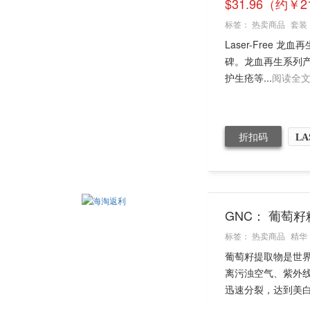
$31.96（约￥2
标签：
热卖商品
套装
Laser-Free
碑。龙血再生系列
护生疮等...
阅读全
折扣码
LA
GNC： 葡萄籽
标签：
热卖商品
精华
葡萄籽提取物是世
离污浊空气、紫外
迅速分裂，达到美白肌