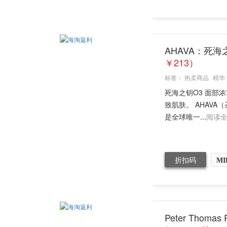
AHAVA：死海
￥213）
标签：
热卖商品
精华
死海之钥O3 面部浓
致肌肤。 AHAV
是全球唯一...
阅读
折扣码
MI
Peter Tho