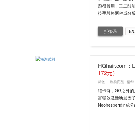
题很管用，壬二酸
技手段将两种成分酸
折扣码
EX
HQhair.com：
172元）
标签：
热卖商品
精华
继卡诗，GG之外
富强效激活唤发因子S
Neohesperidin成