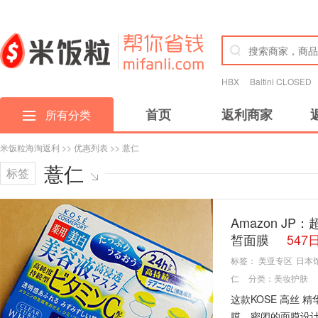
HBX
Baltini CLOSED
首页
返利商家
所有分类
米饭粒海淘返利
>>
优惠列表
>> 薏仁
薏仁
标签
Amazon JP
皙面膜
54
标签：
美亚专区
日本
仁
分类：
美妆护肤
这款KOSE 高丝 
膜，密闭的面膜设