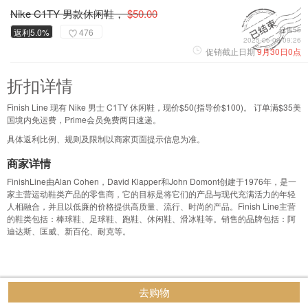
Nike C1TY 男款休闲鞋，
$50.00
已售55
返利5.0%
476
2025-06-09 09:26
促销截止日期
9月30日0点
折扣详情
Finish Line 现有 Nike 男士 C1TY 休闲鞋，现价$50(指导价$100)。 订单满$35美
国境内免运费，Prime会员免费两日速递。
具体返利比例、规则及限制以商家页面提示信息为准。
商家详情
FinishLine由Alan Cohen，David Klapper和John Domont创建于1976年，是一
家主营运动鞋类产品的零售商，它的目标是将它们的产品与现代充满活力的年轻
人相融合，并且以低廉的价格提供高质量、流行、时尚的产品。Finish Line主营
的鞋类包括：棒球鞋、足球鞋、跑鞋、休闲鞋、滑冰鞋等。销售的品牌包括：阿
迪达斯、匡威、新百伦、耐克等。
去购物