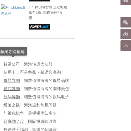
FinishLine官网 运动鞋服
低至5折+精选额外7.5
折，
海淘导购精选
转运公司
：
海淘转运大法好
信用卡
：
不是每张卡都适合海淘
母婴导购
：
细数值得海淘的母婴品牌
箱包导购
：
细数值得海淘的潮牌美包
数码导购
：
细数值得海淘的数码电子
经验之谈
：
海淘返利常见问题
与被税抗争
：
关税税率知多少
到底到了没
：
国际快递随时查
外语苦手福利
：
靠谱的翻译官