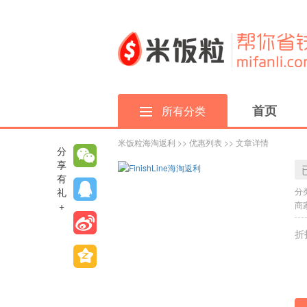
首页
所有分类
米饭粒海淘返利
>>
优惠列表
>> 文章详情
分
享
有
礼
分
+
商家
折