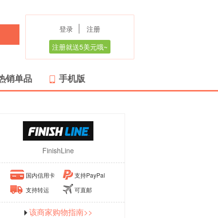
登录
注册
注册就送5美元哦~
热销单品
手机版
FinishLine
国内信用卡
支持PayPal
支持转运
可直邮
该商家购物指南>>