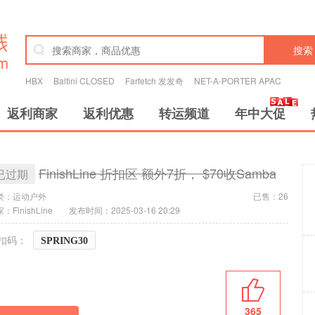
搜索
HBX
Baltini CLOSED
Farfetch 发发奇
NET-A-PORTER APAC
返利商家
返利优惠
转运频道
年中大促
FinishLine 折扣区 额外7折， $70收Samba
已过期
类：
运动户外
已售：26
：FinishLine
发布时间：2025-03-16 20:29
扣码：
SPRING30
365