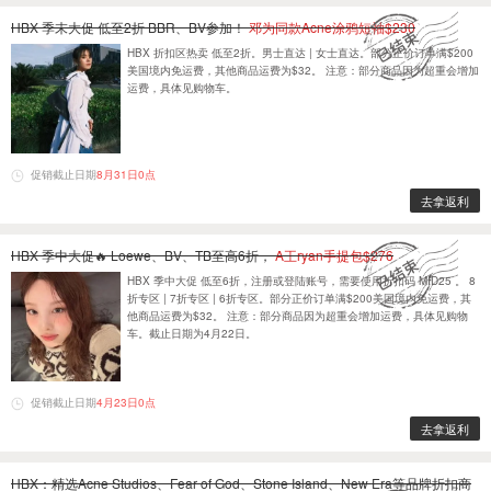
HBX 季末大促 低至2折 BBR、BV参加！
邓为同款Acne涂鸦短袖$230
HBX 折扣区热卖 低至2折。男士直达 | 女士直达。部分正价订单满$200
美国境内免运费，其他商品运费为$32。 注意：部分商品因为超重会增加
运费，具体见购物车。
促销截止日期
8月31日0点
去拿返利
HBX 季中大促🔥 Loewe、BV、TB至高6折，
A王ryan手提包$276
HBX 季中大促 低至6折，注册或登陆账号，需要使用折扣码 MID25 。 8
折专区 | 7折专区 | 6折专区。部分正价订单满$200美国境内免运费，其
他商品运费为$32。 注意：部分商品因为超重会增加运费，具体见购物
车。截止日期为4月22日。
促销截止日期
4月23日0点
去拿返利
HBX：精选Acne Studios、Fear of God、Stone Island、New Era等品牌折扣商