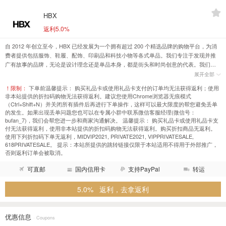
HBX
返利5.0%
自 2012 年创立至今，HBX 已经发展为一个拥有超过 200 个精选品牌的购物平台，为消
费者提供包括服饰、鞋履、配饰、印刷品和科技小物等各式单品。我们专注于发现并推
广有故事的品牌，无论是设计理念还是单品本身，都是街头和时尚创意的代表。我们搜
寻的品牌来自于纽约、洛杉矶、伦敦、巴黎、东京和悉尼等全球各地。
展开全部
！限制：
下单前温馨提示： 购买礼品卡或使用礼品卡支付的订单均无法获得返利；使用
非本站提供的折扣码购物无法获得返利。建议您使用Chrome浏览器无痕模式
（Ctrl+Shift+N）并关闭所有插件后再进行下单操作，这样可以最大限度的帮您避免丢单
的发生。如果出现丢单问题您也可以在专属小群中联系微信客服经理(微信号：
bufan_7)，我们会帮您进一步和商家沟通解决。 温馨提示： 购买礼品卡或使用礼品卡支
付无法获得返利，使用非本站提供的折扣码购物无法获得返利。购买折扣商品无返利。
使用下列折扣码下单无返利，MIDVIP2021, PRIVATE2021, VIPPRIVATESALE,
618PRIVATESALE。 提示：本站所提供的跳转链接仅限于本站适用不得用于外部推广，
否则返利订单会被取消。
可直邮
国内信用卡
支持PayPal
转运
5.0% 返利，去拿返利
优惠信息
· Coupons