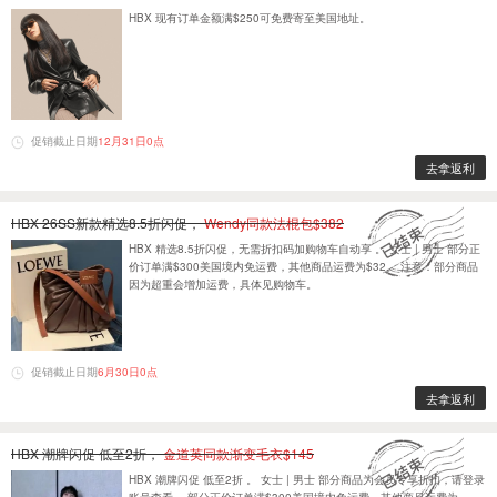
HBX 现有订单金额满$250可免费寄至美国地址。
促销截止日期
12月31日0点
去拿返利
HBX 26SS新款精选8.5折闪促，
Wendy同款法棍包$382
HBX 精选8.5折闪促，无需折扣码加购物车自动享 。 女士 | 男士 部分正
价订单满$300美国境内免运费，其他商品运费为$32。 注意：部分商品
因为超重会增加运费，具体见购物车。
促销截止日期
6月30日0点
去拿返利
HBX 潮牌闪促 低至2折，
金道英同款渐变毛衣$145
HBX 潮牌闪促 低至2折 。 女士 | 男士 部分商品为会员专享折扣，请登录