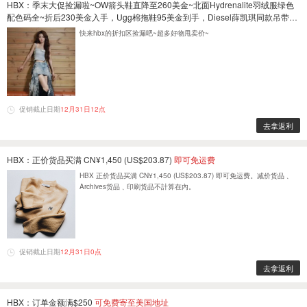
HBX：季末大促捡漏啦~OW箭头鞋直降至260美金~北面Hydrenalite羽绒服绿色
配色码全~折后230美金入手，Ugg棉拖鞋95美金到手，Diesel薛凯琪同款吊带五
折清仓价~更有loewe、山王等超多大牌清仓促销中~
低至2折
快来hbx的折扣区捡漏吧~超多好物甩卖价~
促销截止日期
12月31日12点
去拿返利
HBX：正价货品买满 CN¥1,450 (US$203.87)
即可免运费
HBX 正价货品买满 CN¥1,450 (US$203.87) 即可免运费。减价货品﹑
Archives货品﹑印刷货品不計算在內。
促销截止日期
12月31日0点
去拿返利
HBX：订单金额满$250
可免费寄至美国地址