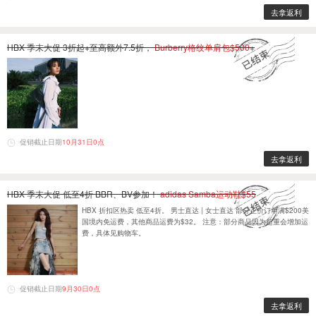
去拿返利
HBX 季末大促 3折起+至高额外7.5折，
Burberry格纹单肩包$500+
促销截止日期
10月31日0点
去拿返利
HBX 季末大促 低至4折 BBR、BV参加！
adidas Samba运动鞋$55
HBX 折扣区热卖 低至4折。 男士直达 | 女士直达 部分正价订单满$200美
国境内免运费，其他商品运费为$32。 注意：部分商品因为超重会增加运
费，具体见购物车。
促销截止日期
9月30日0点
去拿返利