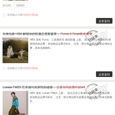
折扣码：
30MID
促销截止日期
12月31日0点
去拿返利
先锋玩家 HBX 解锁你的鞋履态度新篇章，
Puma X Rose联名有货
HBX 现有 Puma、三原康裕等 潮流鞋履 上新。 部分正价订单满$300美
国境内免运费，其他商品运费为$32。 注意：部分商品因为超重会增加运
费，具体见购物车。
促销截止日期
12月31日0点
去拿返利
Loewe FW25 艺术感与实穿性的碰撞，
吉赛尔同款围巾$345
HBX 现有 Loewe FW25 上新 。 部分正价订单满$300美国境内免运费，
其他商品运费为$32。 注意：部分商品因为超重会增加运费，具体见购物
车。