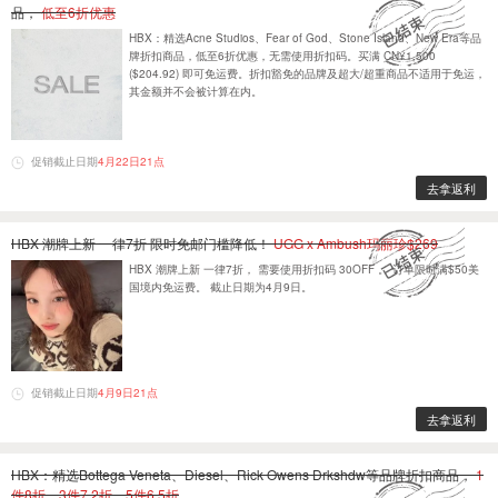
品，
低至6折优惠
HBX：精选Acne Studios、Fear of God、Stone Island、New Era等品
牌折扣商品，低至6折优惠，无需使用折扣码。买满 CN¥1,500
($204.92) 即可免运费。折扣豁免的品牌及超大/超重商品不适用于免运，
其金额并不会被计算在内。
促销截止日期
4月22日21点
去拿返利
HBX 潮牌上新 一律7折 限时免邮门槛降低！
UGG x Ambush玛丽珍$269
HBX 潮牌上新 一律7折， 需要使用折扣码 30OFF 。 订单限时满$50美
国境内免运费。 截止日期为4月9日。
促销截止日期
4月9日21点
去拿返利
HBX：精选Bottega Veneta、Diesel、Rick Owens Drkshdw等品牌折扣商品，
1
件8折，3件7.2折，5件6.5折