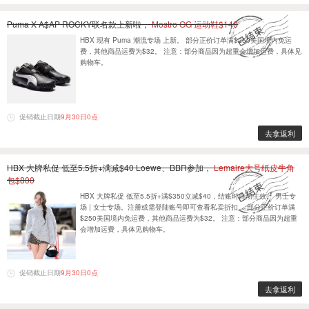
Puma X A$AP ROCKY联名款上新啦，
Mostro OG 运动鞋$140
HBX 现有 Puma 潮流专场 上新。 部分正价订单满$250美国境内免运
费，其他商品运费为$32。 注意：部分商品因为超重会增加运费，具体见
购物车。
促销截止日期
9月30日0点
去拿返利
HBX 大牌私促 低至5.5折+满减$40 Loewe、BBR参加，
Lemaire大号纸皮牛角
包$800
HBX 大牌私促 低至5.5折+满$350立减$40，结账时自动生效。​ 男士专
场 | 女士专场。注册或需登陆账号即可查看私卖折扣。 部分正价订单满
$250美国境内免运费，其他商品运费为$32。 注意：部分商品因为超重
会增加运费，具体见购物车。
促销截止日期
9月30日0点
去拿返利