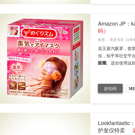
Amazon JP
码）
标签：
美亚专区
日本
花王蒸汽眼罩，曾
佳，知乎等社交平
眼圈
。适合使用这款
折扣码
ME
Lookfanta
护发仪特卖