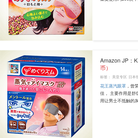
Amazon JP
币）
标签：
美亚专区
日本
花王蒸汽眼罩
，曾
佳， 主要作用是
用让男士不抵触的灰