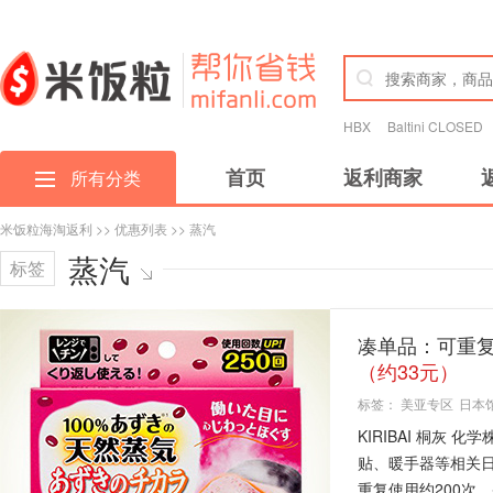
HBX
Baltini CLOSED
首页
返利商家
所有分类
米饭粒海淘返利
>>
优惠列表
>> 蒸汽
蒸汽
标签
凑单品：可重复使
（约33元）
标签：
美亚专区
日本
KIRIBAI 桐灰
贴、暖手器等相关
重复使用约200次，