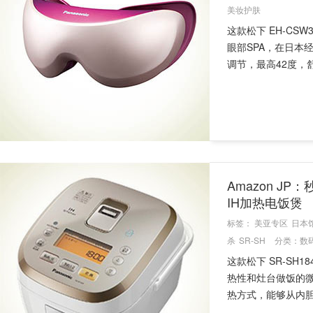
美妆护肤
这款松下 EH-C
眼部SPA，在日本
调节，最高42度，舒
Amazon JP：
IH加热电饭煲
标签：
美亚专区
日本
杀
SR-SH
分类：
数
这款松下 SR-SH
热性和灶台做饭的
热方式，能够从内胆