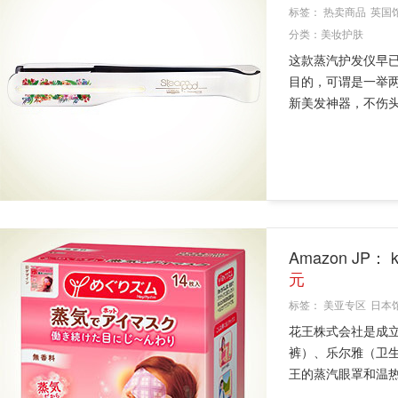
标签：
热卖商品
英国
分类：
美妆护肤
这款蒸汽护发仪早
目的，可谓是一举
新美发神器，不伤头
Amazon JP
元
标签：
美亚专区
日本
花王株式会社是成立
裤）、乐尔雅（卫
王的蒸汽眼罩和温热