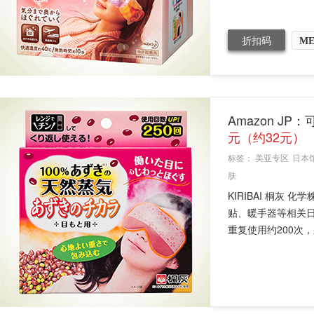
折扣码
ME
Amazon JP
元（约32元）
标签：
美亚专区
日本
肤
KIRIBAI 桐灰
贴、暖手器等相关
重复使用约200次，