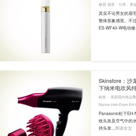
修眉
残星
分类：
美
其实不论男女的眉
整体形象感觉。不过
ES-WF40-W电动
Skinstore：沙龙
下纳米电吹风
标签：
美国境内免运费
Nanoe-Hair-Dryer-EH
Panasonic松下
收头发及空气中的
持头发...
阅读全文