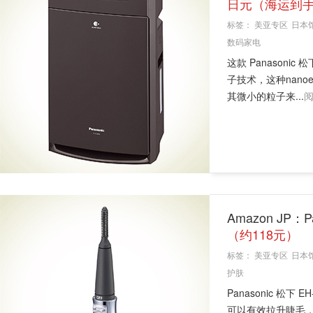
日元（海运到手
标签：
美亚专区
日本
数码家电
这款 Panasoni
子技术，这种nan
其微小的粒子来...
Amazon JP：
（约118元）
标签：
美亚专区
日本
护肤
Panasonic 松
可以有效拉升睫毛，