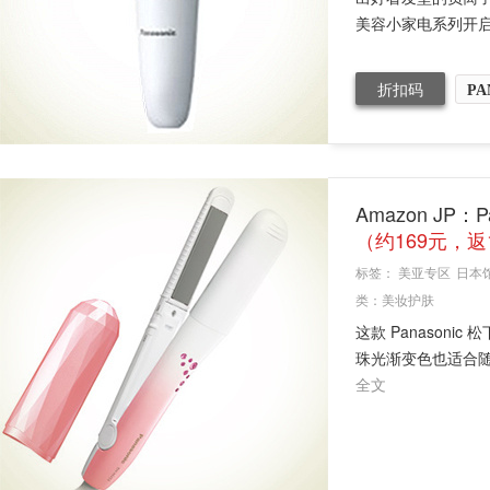
美容小家电系列开启
折扣码
PA
Amazon JP：
（约169元，返
标签：
美亚专区
日本
类：
美妆护肤
这款 Panasoni
珠光渐变色也适合随
全文