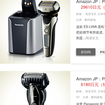
Amazon JP：
29610日
标签：
美亚专区
日本
分类：
数码家电
这款 ES-LV9A
把处细节有所改进。
则是...
阅读全文
折扣码
PA
Amazon JP：
6180日元（
标签：
美亚专区
日本
ST
分类：
数码家电
这筐 Panasoni