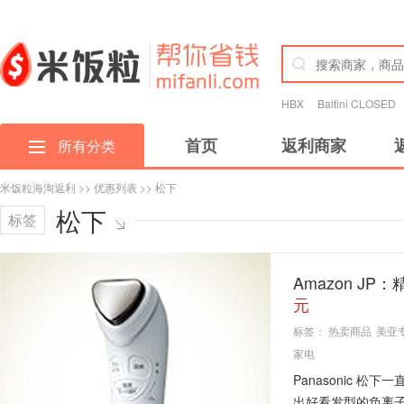
HBX
Baltini CLOSED
首页
返利商家
所有分类
米饭粒海淘返利
>>
优惠列表
>> 松下
松下
标签
Amazon JP
元
标签：
热卖商品
美亚
家电
Panasonic
出好看发型的负离