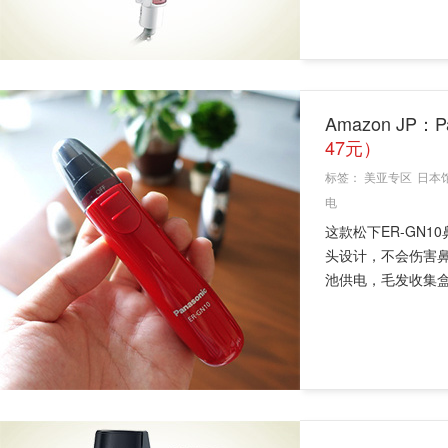
Amazon JP：
47元）
标签：
美亚专区
日本
电
这款松下ER-GN1
头设计，不会伤害
池供电，毛发收集盒