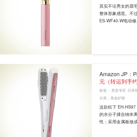
其实不论男女的眉
整体形象感觉。不过
ES-WF40-W电动
Amazon JP：
元（转运到手约
标签：
美亚专区
日本
分类：
美妆护肤
这款松下 EH-HS
的水分子揉合纳米
性；采用金属板做成