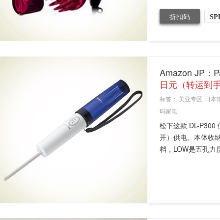
折扣码
SP
Amazon JP：
日元（转运到手
标签：
美亚专区
日本
码家电
松下这款 DL-P3
开）供电。本体收纳时
档，LOW是五孔力度，