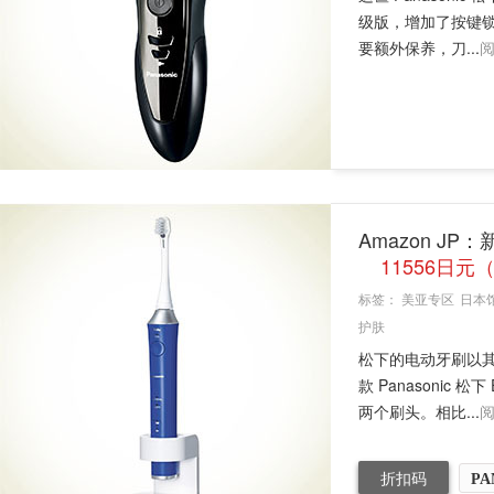
级版，增加了按键锁
要额外保养，刀...
Amazon JP
11556日
标签：
美亚专区
日本
护肤
松下的电动牙刷以
款 Panasonic 
两个刷头。相比...
折扣码
PA