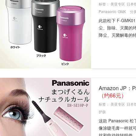
标签：
美亚专区
日本
Panasonic
GMK
分
此款松下 F-GM
尘、除味、灭菌的
降尘、灭菌解毒的特
Amazon JP：
（约66元）
标签：
美亚专区
日本
护肤
这款 Panasoni
像涂睫毛膏一样就
丝和电动旋转组件，.