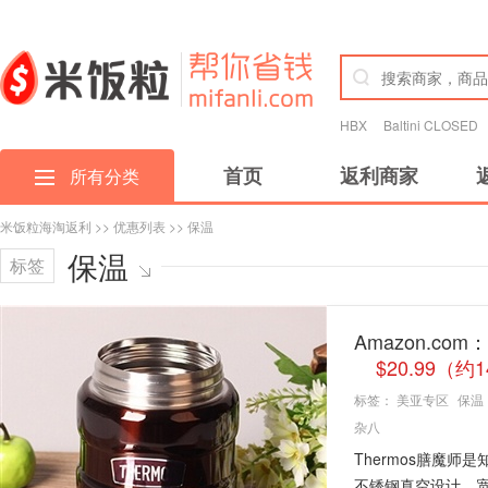
HBX
Baltini CLOSED
首页
返利商家
所有分类
米饭粒海淘返利
>>
优惠列表
>> 保温
保温
标签
Amazon.com：
$20.99（约
标签：
美亚专区
保温
杂八
Thermos膳魔
不锈钢真空设计，宽