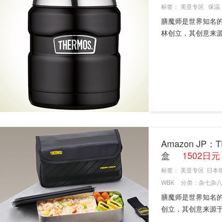
标签：
美亚专区
保温
膳魔师是世界知名的德国
林创立，其创意来源于
Amazon JP
盒
1502日
标签：
美亚专区
日本
WBK
分类：
杂七杂
膳魔师是世界知名的德国
创立，其创意来源于希腊