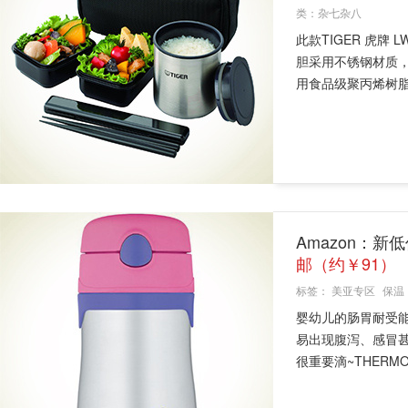
类：
杂七杂八
此款TIGER 虎牌
胆采用不锈钢材质，
用食品级聚丙烯树脂.
Amazon：新
邮（约￥91）
标签：
美亚专区
保温
婴幼儿的肠胃耐受
易出现腹泻、感冒
很重要滴~THERMOS