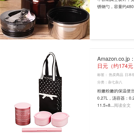
锈钢勺，容量约480m
Amazon.co.j
日元（约174元
标签：
热卖商品
日本
分类：
杂七杂八
粉嫩粉嫩的保温便当
0.27L，汤容器：
11.5×8...
阅读全文