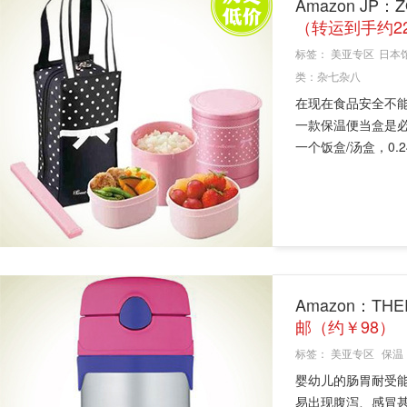
Amazon JP：
（转运到手约2
标签：
美亚专区
日本
类：
杂七杂八
在现在食品安全不
一款保温便当盒是必不
一个饭盒/汤盒，0.24
Amazon：TH
邮（约￥98）
标签：
美亚专区
保温
婴幼儿的肠胃耐受
易出现腹泻、感冒