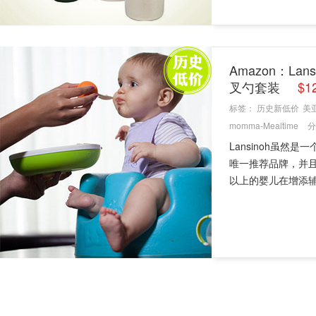
Amazon：Lan
叉勺套装
$1
标签：
历史新低价
美
momma-Mealtime
分
Lansinoh虽然
唯一推荐品牌，并
以上的婴儿在增添辅食