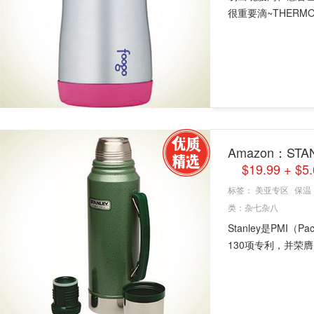
很重要滴~THERMOS
Amazon：STA
$19.99 +
标签：
美亚专区
保温
类：
杂七杂八
Stanley是PMI（P
130项专利，并荣膺多项