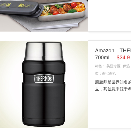
Amazon：THE
700ml
$24.
标签：
美亚专区
保温
类：
杂七杂八
膳魔师是世界知名的德
立，其创意来源于希腊文