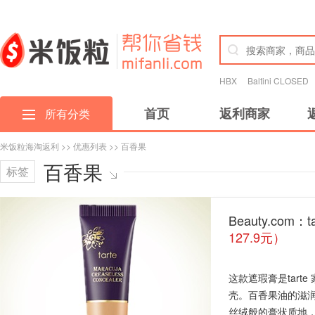
HBX
Baltini CLOSED
首页
返利商家
所有分类
米饭粒海淘返利
>>
优惠列表
>> 百香果
百香果
标签
Beauty.com
127.9元）
这款遮瑕膏是tar
壳。百香果油的滋
丝绒般的膏状质地，