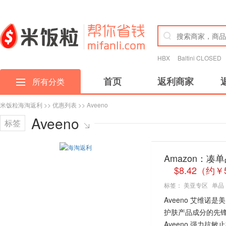
HBX
Baltini CLOSED
首页
返利商家
所有分类
米饭粒海淘返利
>>
优惠列表
>> Aveeno
Aveeno
标签
Amazon：凑单
$8.42（约￥
标签：
美亚专区
单品
Aveeno 艾维
护肤产品成分的先
Aveeno 强力抗