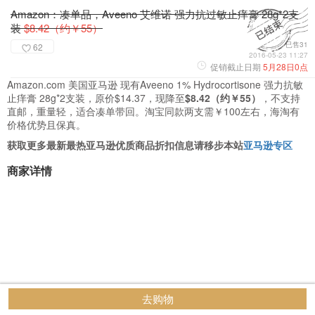
Amazon：凑单品，Aveeno 艾维诺 强力抗过敏止痒膏 28g*2支
装
$8.42（约￥55）
已售31
62
2016-05-23 11:27
促销截止日期
5月28日0点
Amazon.com 美国亚马逊 现有Aveeno 1% Hydrocortisone 强力抗敏
止痒膏 28g*2支装，原价$14.37，现降至
$8.42（约￥55）
，不支持
直邮，重量轻，适合凑单带回。淘宝同款两支需￥100左右，海淘有
价格优势且保真。
获取更多最新最热亚马逊优质商品折扣信息请移步本站
亚马逊专区
商家详情
去购物