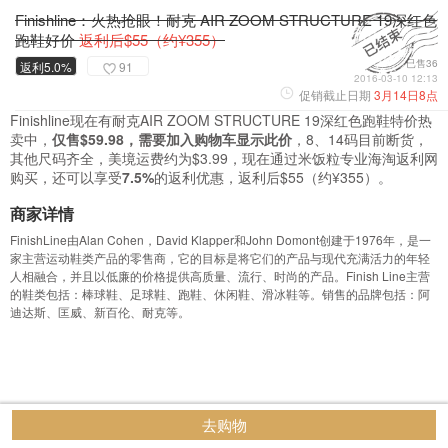
Finishline：火热抢眼！耐克 AIR ZOOM STRUCTURE 19深红色
跑鞋好价
返利后$55（约¥355）
已售36
返利5.0%
91
2016-03-10 12:13
促销截止日期
3月14日8点
Finishline现在有耐克AIR ZOOM STRUCTURE 19深红色跑鞋特价热
卖中，
仅售$59.98，需要加入购物车显示此价
，8、14码目前断货，
其他尺码齐全，美境运费约为$3.99，现在通过米饭粒专业海淘返利网
购买，还可以享受
7.5%
的返利优惠，返利后$55（约¥355）。
商家详情
FinishLine由Alan Cohen，David Klapper和John Domont创建于1976年，是一
家主营运动鞋类产品的零售商，它的目标是将它们的产品与现代充满活力的年轻
人相融合，并且以低廉的价格提供高质量、流行、时尚的产品。Finish Line主营
的鞋类包括：棒球鞋、足球鞋、跑鞋、休闲鞋、滑冰鞋等。销售的品牌包括：阿
迪达斯、匡威、新百伦、耐克等。
去购物