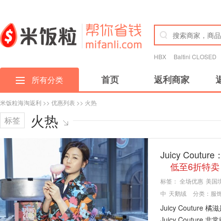
HBX
Baltini CLOSED
首页
返利商家
所有分类
米饭粒海淘返利
>>
优惠列表
>> 火热
火热
标签
Juicy Co
低至6折特卖
标签：
全场优惠
美国
中
天鹅绒
分类：
服
Juicy Cout
Juicy Cout