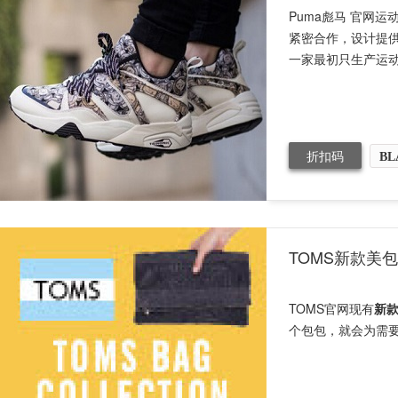
Puma彪马 官网运
紧密合作，设计提
一家最初只生产运动
折扣码
BL
TOMS新款美
TOMS官网现有
新
个包包，就会为需要的