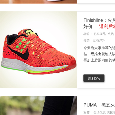
Finishline
好价
返利后$
标签：
热卖商品
火热
分类：
运动户外
今天给大家推荐的这款
鞋一经推出就给人以
再加上后跟内侧的动态
返利5%
PUMA：黑五
标签：
全场优惠
美国