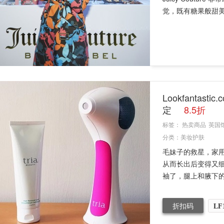
觉，既有糖果般甜美.
Lookfanta
定
8.5折
标签：
热卖商品
英国
分类：
美妆护肤
毛妹子的救星，家
从而长出后变得又细
袖了，腿上和腋下的
折扣码
LF1