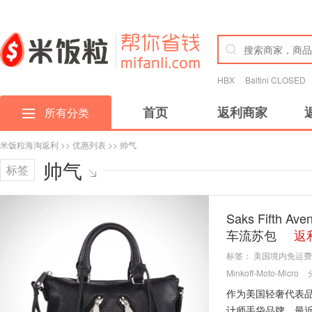
HBX
Baltini CLOSED
首页
返利商家
所有分类
米饭粒海淘返利
>>
优惠列表
>> 帅气
帅气
标签
Saks Fifth A
车流苏包
返利
标签：
美国境内免运费
Minkoff-Moto-Micro
作为美国轻奢代表品牌
计师手袋品牌，最