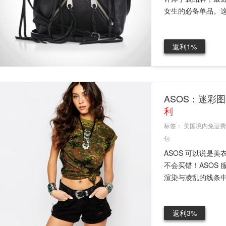
女生的必备单品。这款M
返利1%
ASOS：迷彩
利
标签：
美国境内免运费
包
ASOS 可以说是
不会买错！ASOS
渲染与凌乱的线条中
返利3%