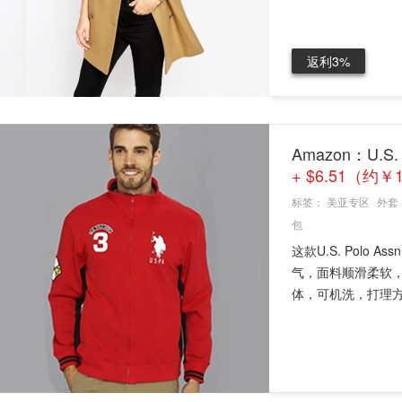
返利3%
Amazon：U.
+ $6.51（约￥
标签：
美亚专区
外套
包
这款U.S. Pol
气，面料顺滑柔软
体，可机洗，打理方便