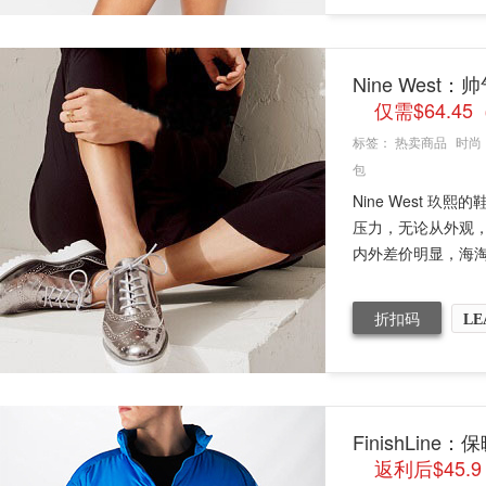
Nine West
仅需$64.4
标签：
热卖商品
时尚
包
Nine West
压力，无论从外观
内外差价明显，海淘
折扣码
LE
FinishLine：
返利后$45.9