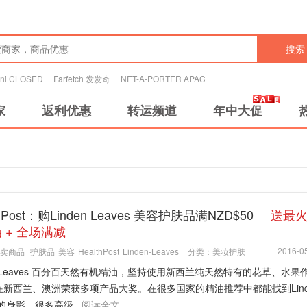
搜索
tini CLOSED
Farfetch 发发奇
NET-A-PORTER APAC
家
返利优惠
转运频道
年中大促
thPost：购Linden Leaves 美容护肤品满NZD$50
送最
 + 全场满减
2016-05
卖商品
护肤品
美容
HealthPost
Linden-Leaves
分类：
美妆护肤
en Leaves 百分百天然有机精油，坚持使用新西兰纯天然特有的花草、水果
在新西兰、澳洲荣获多项产品大奖。在很多国家的精油推荐中都能找到Lind
s的身影，很多高级...
阅读全文