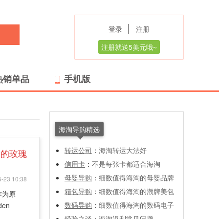
登录
注册
注册就送5美元哦~
热销单品
手机版
海淘导购精选
转运公司
：
海淘转运大法好
火的玫瑰
信用卡
：
不是每张卡都适合海淘
母婴导购
：
细数值得海淘的母婴品牌
-23 10:38
箱包导购
：
细数值得海淘的潮牌美包
作为原
数码导购
：
细数值得海淘的数码电子
en
经验之谈
：
海淘返利常见问题