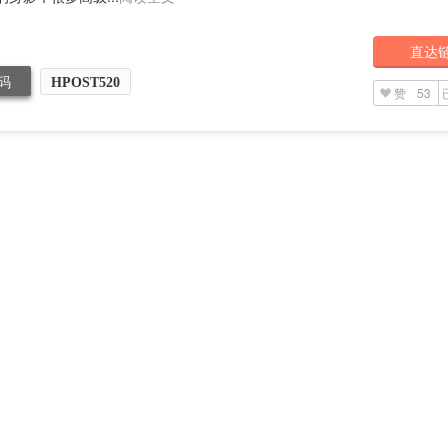
直达
码
HPOST520
赞
53