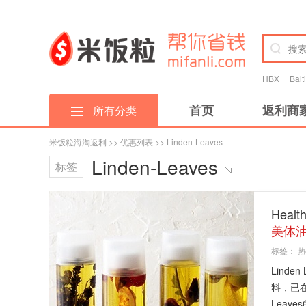
HBX
Bal
首页
返利商
所有分类
米饭粒海淘返利
>>
优惠列表
>> Linden-Leaves
Linden-Leaves
标签
Heal
美体油
标签：
热
Lind
料，已
Leave