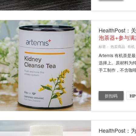
HealthPos
泡茶器+参与满
标签：
热卖商品
有机
Artemis 有
选择上。原材料为
手工制作，不含咖啡
折扣码
HP
HealthPo