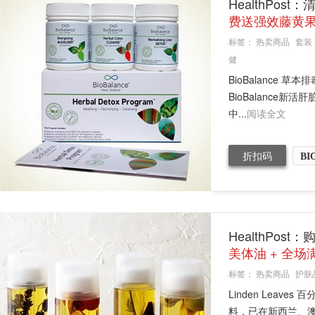
HealthPos
费送强效藤黄
标签：
热卖商品
套装
健
BioBalance 
BioBalance新
中...
阅读全文
折扣码
BI
HealthPost
美体油 + 全场
标签：
热卖商品
护肤
Linden Lea
料，已在新西兰、澳