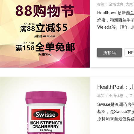
标签：
全场优惠
大家
Healthpos
蜂蜜，和新西兰牛初乳
Weleda等。现年...
折扣码
HP
HealthPos
标签：
全场优惠
儿童
Swisse是澳洲
基础，是Swisse
原料均来自最值得信任