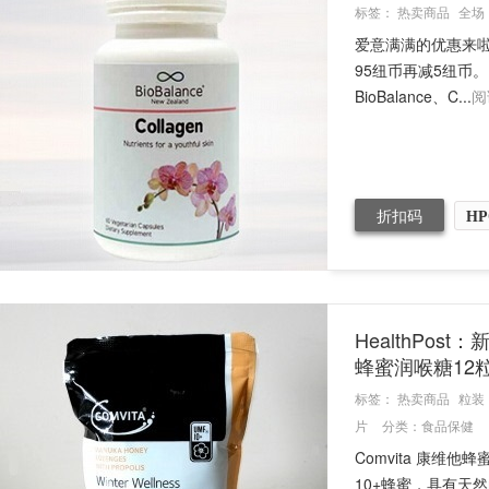
标签：
热卖商品
全场
爱意满满的优惠来啦
95纽币再减5纽币。
BioBalance、C...
阅
折扣码
HP
HealthPo
蜂蜜润喉糖12
标签：
热卖商品
粒装
片
分类：
食品保健
Comvita 康维
10+蜂蜜，具有天