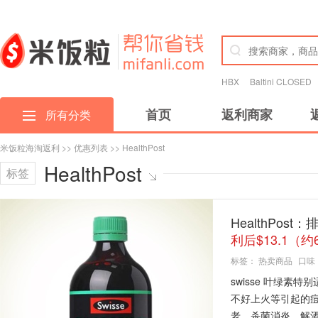
HBX
Baltini CLOSED
首页
返利商家
所有分类
米饭粒海淘返利
>>
优惠列表
>> HealthPost
HealthPost
标签
HealthPos
利后$13.1（约
标签：
热卖商品
口味
swisse 叶绿
不好上火等引起的
老，杀菌消炎，解酒