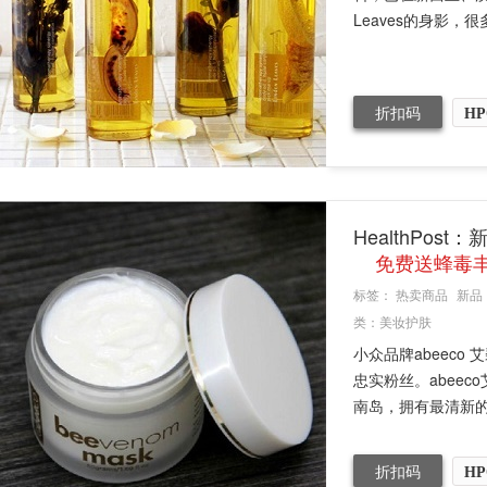
Leaves的身影，很多
折扣码
HP
HealthPost
免费送蜂毒
标签：
热卖商品
新品
类：
美妆护肤
小众品牌abeeco
忠实粉丝。abee
南岛，拥有最清新的空
折扣码
HP