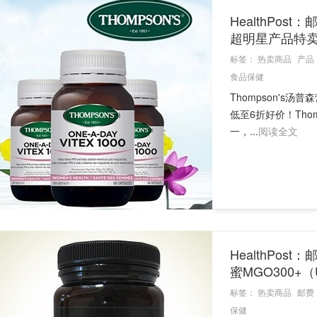
HealthPost
超明星产品特
标签：
热卖商品
产品
食品保健
Thompson'
低至6折好价！Th
一，...
阅读全文
HealthPos
蜜MGO300+（
标签：
热卖商品
邮费
保健