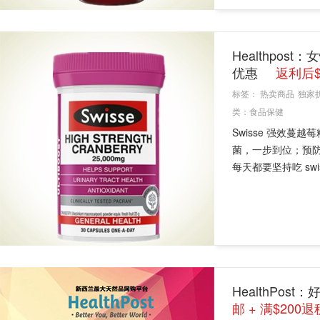
Healthpos
优惠
返利后$1
标签：
热卖商品
独家
类：
食品保健
Swisse 强效
菌，一步到位；预
每天都要坚持吃 swis
HealthPo
邮 + 满$200退