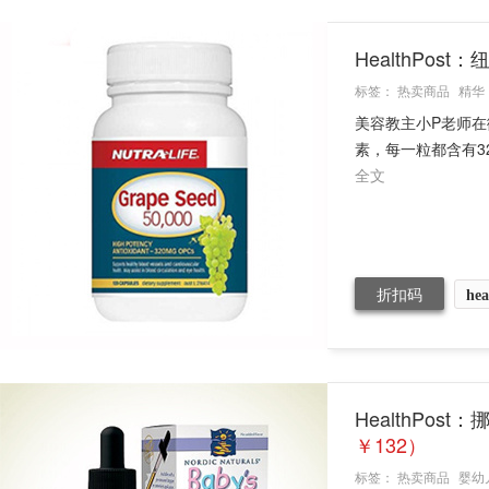
HealthPost
标签：
热卖商品
精华
美容教主小P老师在
素，每一粒都含有3
全文
折扣码
hea
HealthPos
￥132）
标签：
热卖商品
婴幼