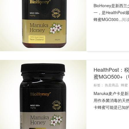
BioHoney是
一，是HealthP
蜂蜜MGO300...
阅
HealthPos
蜜MGO500+（
标签：
热卖商品
蜂蜜
Manuka麦卢卡
用作杀菌消毒的天
卡蜂蜜可能是已知的