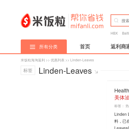
HBX
Bal
首页
返利商
所有分类
米饭粒海淘返利
>>
优惠列表
>> Linden-Leaves
Linden-Leaves
标签
Heal
美体油
标签：
热
Lind
料，已
Leave