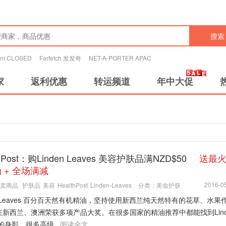
搜索
tini CLOSED
Farfetch 发发奇
NET-A-PORTER APAC
家
返利优惠
转运频道
年中大促
thPost：购Linden Leaves 美容护肤品满NZD$50
送最
 + 全场满减
2016-05
卖商品
护肤品
美容
HealthPost
Linden-Leaves
分类：
美妆护肤
en Leaves 百分百天然有机精油，坚持使用新西兰纯天然特有的花草、水果
在新西兰、澳洲荣获多项产品大奖。在很多国家的精油推荐中都能找到Lind
s的身影，很多高级...
阅读全文