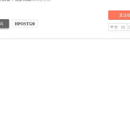
直达
码
HPOST520
赞
53