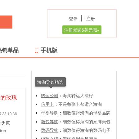
登录
注册
注册就送5美元哦~
热销单品
手机版
海淘导购精选
转运公司
：
海淘转运大法好
火的玫瑰
信用卡
：
不是每张卡都适合海淘
母婴导购
：
细数值得海淘的母婴品牌
-23 10:38
箱包导购
：
细数值得海淘的潮牌美包
作为原
数码导购
：
细数值得海淘的数码电子
en
经验之谈
：
海淘返利常见问题