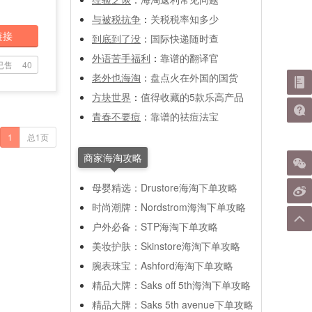
与被税抗争
：
关税税率知多少
链接
到底到了没
：
国际快递随时查
外语苦手福利
：
靠谱的翻译官
已售
40
老外也海淘
：
盘点火在外国的国货
方块世界
：
值得收藏的5款乐高产品
青春不要痘
：
靠谱的祛痘法宝
1
总1页
商家海淘攻略
母婴精选：Drustore海淘下单攻略
时尚潮牌：Nordstrom海淘下单攻略
户外必备：STP海淘下单攻略
美妆护肤：Skinstore海淘下单攻略
腕表珠宝：Ashford海淘下单攻略
精品大牌：Saks off 5th海淘下单攻略
精品大牌：Saks 5th avenue下单攻略