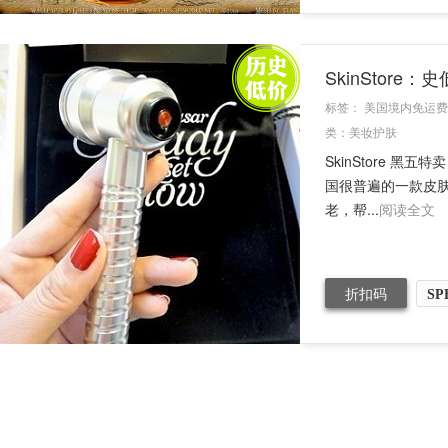
SkinStore
标签：
美国境内免运费
类：
美妆护肤
SkinStore 黑五
国很普遍的一款皮
老，帮...
阅读全文
折扣码
SP