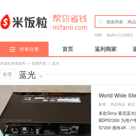
HBX
Baltini CLOSED
首页
返利商家
所有分类
米饭粒海淘返利
>>
优惠列表
>> 蓝光
蓝光
标签
World Wide
标签：
热卖商品
索尼
多款Sony 索尼蓝
BDPS7200 为
S7200 拥有4K ...
阅