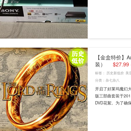
【金盒特价】A
装）
$27.9
标签：
历史新低价
美
分类：
杂七杂八
开启了好莱坞魔幻
版三部曲套装于20
DVD花絮。为了确保